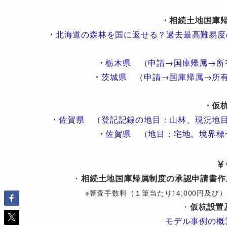
・相続土地国庫
・
北海道の森林を国に返せる？過去最高難易度
・
栃木県 （申請→国庫帰属→所
・
茨城県 （申請→国庫帰属→所
・仮
・
佐賀県 （登記記録の地目：山林、現況地
・
佐賀県 （地目：宅地。境界標
・
相続土地国庫帰属制度の承認申請書作
※審査手数料（１筆当たり14,000円及
・
仮杭設置
モデル事例の概