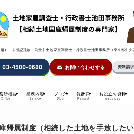
0件超）・未登記建物・測量】土地家屋調査士・行政書士池田事務所（東京都中央
03-4500-0688
お問い合わせする
資料請
務所概要
業務内容
ブログ
報酬額
お役立ち資料
Office
Service
Blog
Reward
resources
庫帰属制度（相続した土地を手放した