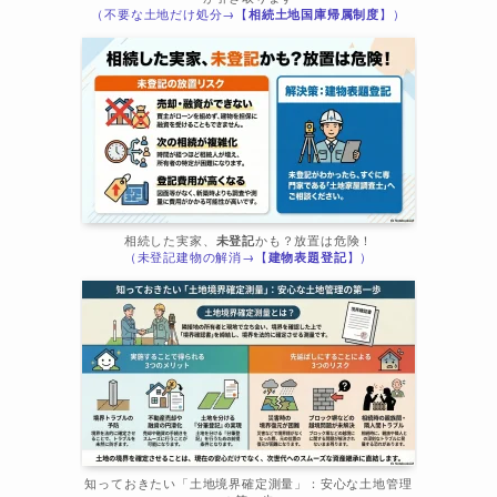
（不要な土地だけ処分→【
相続土地国庫帰属制度
】）
相続した実家、
未登記
かも？放置は危険！
（未登記建物の解消→【
建物表題登記
】）
知っておきたい「土地境界確定測量」：安心な土地管理