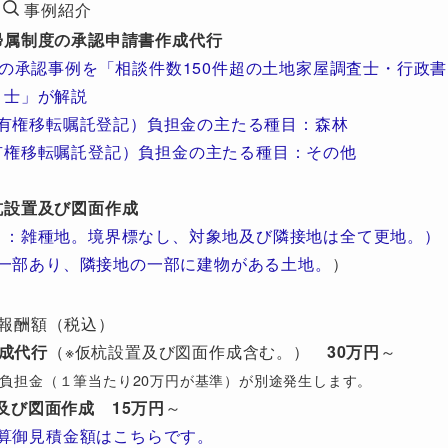
事例紹介
帰属制度の承認申請書作成代行
の承認事例を「相談件数150件超の土地家屋調査士・行政書
士」が解説
有権移転嘱託登記）負担金の主たる種目：森林
有権移転嘱託登記）負担金の主たる種目：その他
杭設置及び図面作成
目：雑種地。境界標なし、対象地及び隣接地は全て更地。）
一部あり、隣接地の一部に建物がある土地。
）
報酬額（税込）
成代行
（※仮杭設置及び図面作成含む。）
30万円
～
び）負担金（１筆当たり20万円が基準）が別途発生します。
及び図面作成
15万円
～
算御見積金額はこちらです。