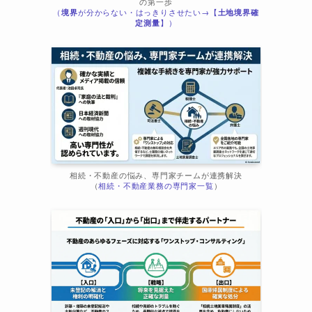
の第一歩
（
境界
が分からない・はっきりさせたい→【
土地境界確
ま
定測量
】）
相続・不動産の悩み、専門家チームが連携解決
（
相続・不動産業務の専門家一覧
）