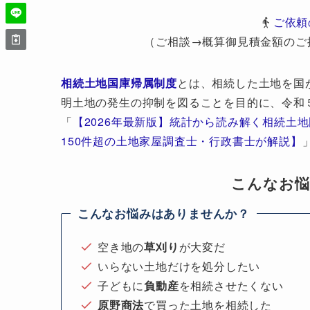
ご依頼
（ご相談→概算御見積金額のご
相続土地国庫帰属制度
とは、相続した土地を国
明土地の発生の抑制を図ることを目的に、令和
「
【2026年最新版】統計から読み解く相続土
150件超の土地家屋調査士・行政書士が解説】
こんなお
こんなお悩みはありませんか？
空き地の
草刈り
が大変だ
いらない土地だけを処分したい
子どもに
負動産
を相続させたくない
原野商法
で買った土地を相続した