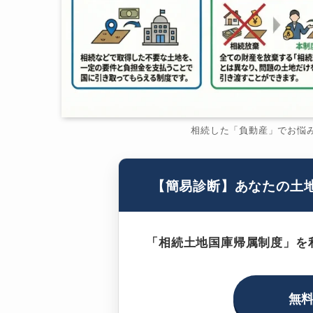
相続した「負動産」でお悩
【簡易診断】あなたの土
「相続土地国庫帰属制度」を
無