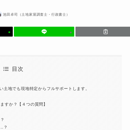
池田卓司（土地家屋調査士・行政書士）
目次
ない土地でも現地特定からフルサポートします。
せますか？【４つの質問】
ら？
…？