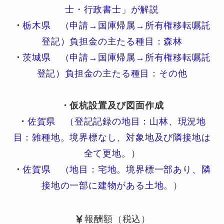
士・行政書士」が解説
・
栃木県 （申請→国庫帰属→所有権移転嘱託
登記）負担金の主たる種目：森林
・
茨城県 （申請→国庫帰属→所有権移転嘱託
登記）負担金の主たる種目：その他
・仮杭設置及び図面作成
・
佐賀県 （登記記録の地目：山林、現況地
目：雑種地。境界標なし、対象地及び隣接地は
全て更地。）
・
佐賀県 （地目：宅地。境界標一部あり、隣
接地の一部に建物がある土地。
）
報酬額（税込）