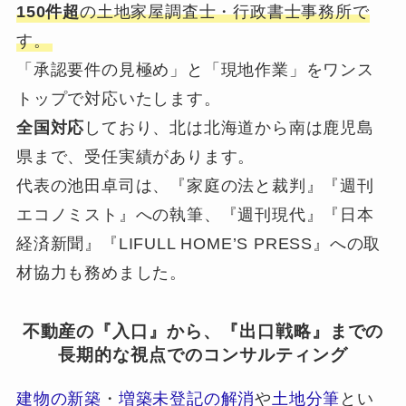
150件超
の土地家屋調査士・行政書士事務所で
す。
「承認要件の見極め」と「現地作業」をワンス
トップで対応いたします。
全国対応
しており、北は北海道から南は鹿児島
県まで、受任実績があります。
代表の池田卓司は、『家庭の法と裁判』『週刊
エコノミスト』への執筆、『週刊現代』『日本
経済新聞』『LIFULL HOME’S PRESS』への取
材協力も務めました。
不動産の『入口』から、『出口戦略』までの
長期的な視点でのコンサルティング
建物の新築
・
増築未登記の解消
や
土地分筆
とい