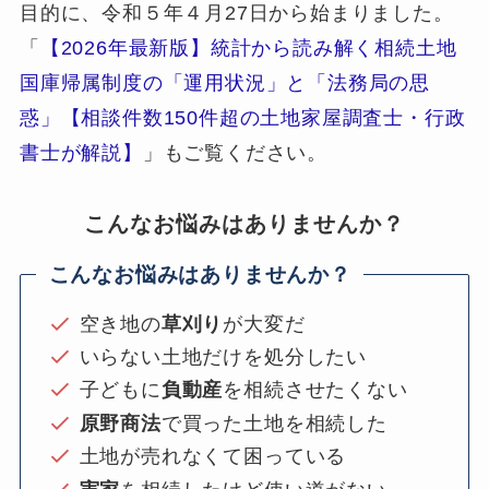
目的に、令和５年４月27日から始まりました。
「
【2026年最新版】統計から読み解く相続土地
国庫帰属制度の「運用状況」と「法務局の思
惑」【相談件数150件超の土地家屋調査士・行政
書士が解説】
」もご覧ください。
こんなお悩みはありませんか？
こんなお悩みはありませんか？
空き地の
草刈り
が大変だ
いらない土地だけを処分したい
子どもに
負動産
を相続させたくない
原野商法
で買った土地を相続した
土地が売れなくて困っている