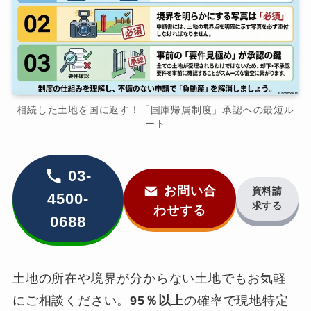
相続した土地を国に返す！「国庫帰属制度」承認への最短ル
ート
03-
お問い合
資料請
4500-
求する
わせする
0688
土地の所在や境界が分からない土地でもお気軽
にご相談ください。
95％以上
の確率で現地特定