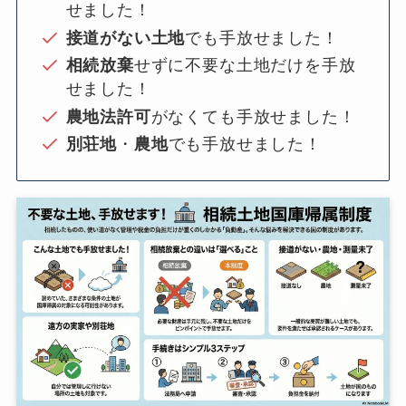
せました！
接道がない土地
でも手放せました！
相続放棄
せずに不要な土地だけを手放
せました！
農地法許可
がなくても手放せました！
別荘地
・
農地
でも手放せました！