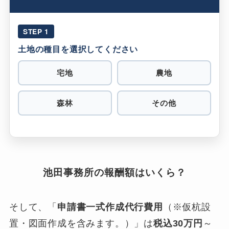
STEP 1
土地の種目を選択してください
宅地
農地
森林
その他
池田事務所の報酬額はいくら？
そして、「
申請書一式作成代行費用
（※仮杭設
置・図面作成を含みます。）」は
税込30万円
～