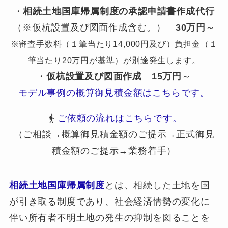
・
相続土地国庫帰属制度の承認申請書作成代行
（※仮杭設置及び図面作成含む。）
30万円
～
※審査手数料（１筆当たり14,000円及び）負担金（１
筆当たり20万円が基準）が別途発生します。
・
仮杭設置及び図面作成
15万円
～
モデル事例の概算御見積金額はこちらです。
ご依頼の流れはこちらです。
（ご相談→概算御見積金額のご提示→正式御見
積金額のご提示→業務着手）
相続土地国庫帰属制度
とは、相続した土地を国
が引き取る制度であり、社会経済情勢の変化に
伴い所有者不明土地の発生の抑制を図ることを