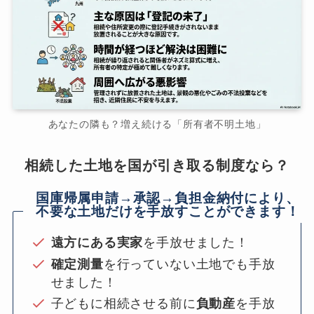
あなたの隣も？増え続ける「所有者不明土地」
相続した土地を国が引き取る制度なら？
国庫帰属申請→承認→負担金納付により、
不要な土地だけを手放すことができます！
遠方にある実家
を手放せました！
確定測量
を行っていない土地でも手放
せました！
子どもに相続させる前に
負動産
を手放