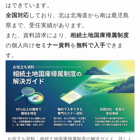
はできています。
全国対応
しており、北は北海道から南は鹿児島
県まで、受任実績があります。
また、資料請求により、
相続土地国庫帰属制度
の個人向け
セミナー資料
を
無料で入手
できま
す。
お役立ち資料：相続土地国庫帰属制度の解決ガイド 詳しく