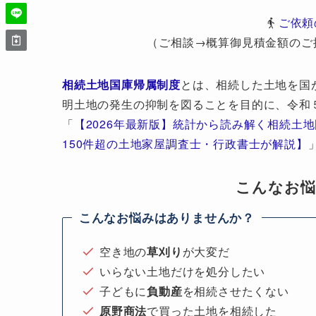
ご依頼
（ご相談→概算御見積金額のご
相続土地国庫帰属制度
とは、相続した土地を国
明土地の発生の抑制を図ることを目的に、令和
「
【2026年最新版】統計から読み解く相続土
150件超の土地家屋調査士・行政書士が解説】
こんなお
こんなお悩みはありませんか？
空き地の
草刈り
が大変だ
いらない土地だけを処分したい
子どもに
負動産
を相続させたくない
原野商法
で買った土地を相続した