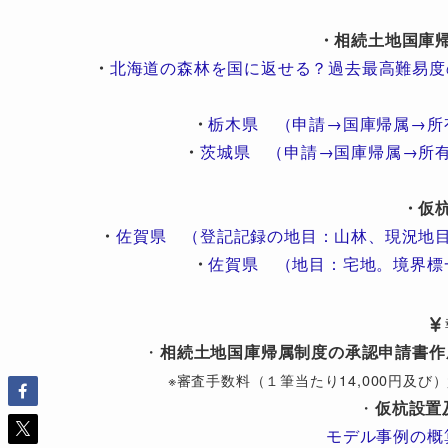
・相続土地国庫
・
北海道の森林を国に返せる？過去最高難易度
・
栃木県 （申請→国庫帰属→所
・
茨城県 （申請→国庫帰属→所
・仮
・
佐賀県 （登記記録の地目：山林、現況地
・
佐賀県 （地目：宅地。境界標
・
相続土地国庫帰属制度の承認申請書作
※審査手数料（１筆当たり14,000円及
・
仮杭設置
モデル事例の概