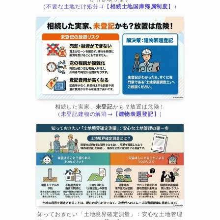
（不要な土地だけ処分→【
相続土地国庫帰属制度
】）
相続した実家、
未登記
かも？放置は危険！
（未登記建物の解消→【
建物表題登記
】）
知っておきたい「土地境界確定測量」：安心な土地管理