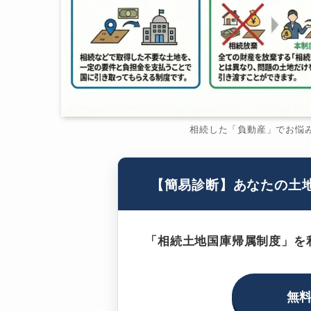
相続した「負動産」でお悩
【簡易診断】あなたの土
「相続土地国庫帰属制度」を
無