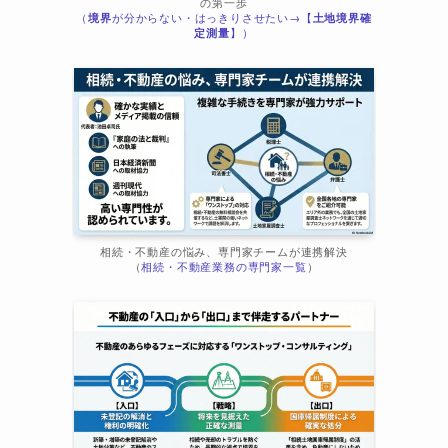
の第一歩
（
境界
が分からない・はっきりさせたい→【
土地境界確
ま
定測量
】）
相続・不動産の悩み、専門家チームが連携解決
（
相続・不動産業務の専門家一覧
）