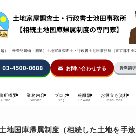
0件超）・未登記建物・測量】土地家屋調査士・行政書士池田事務所（東京都中央
03-4500-0688
お問い合わせする
資料請
務所概要
業務内容
ブログ
報酬額
お役立ち資料
Office
Service
Blog
Reward
resources
土地国庫帰属制度（相続した土地を手放