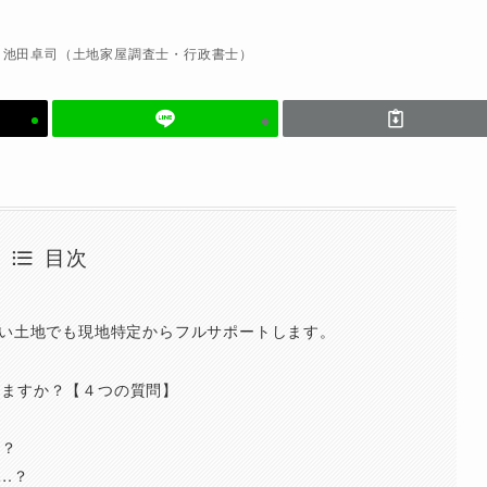
池田卓司（土地家屋調査士・行政書士）
目次
ない土地でも現地特定からフルサポートします。
せますか？【４つの質問】
ら？
…？