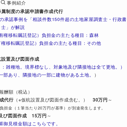
事例紹介
帰属制度の承認申請書作成代行
の承認事例を「相談件数150件超の土地家屋調査士・行政書
士」が解説
有権移転嘱託登記）負担金の主たる種目：森林
有権移転嘱託登記）負担金の主たる種目：その他
杭設置及び図面作成
目：雑種地。境界標なし、対象地及び隣接地は全て更地。）
一部あり、隣接地の一部に建物がある土地。
）
報酬額（税込）
成代行
（※仮杭設置及び図面作成含む。）
30万円
～
び）負担金（１筆当たり20万円が基準）が別途発生します。
及び図面作成
15万円
～
算御見積金額はこちらです。