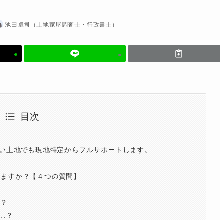
池田卓司（土地家屋調査士・行政書士）
目次
ない土地でも現地特定からフルサポートします。
せますか？【４つの質問】
ら？
…？