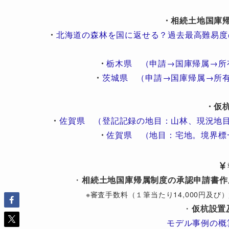
・相続土地国庫
・
北海道の森林を国に返せる？過去最高難易度
・
栃木県 （申請→国庫帰属→所
・
茨城県 （申請→国庫帰属→所
・仮
・
佐賀県 （登記記録の地目：山林、現況地
・
佐賀県 （地目：宅地。境界標
・
相続土地国庫帰属制度の承認申請書作
※審査手数料（１筆当たり14,000円及
・
仮杭設置
モデル事例の概