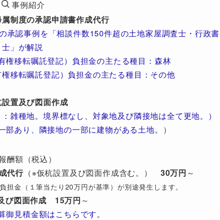
事例紹介
帰属制度の承認申請書作成代行
の承認事例を「相談件数150件超の土地家屋調査士・行政書
士」が解説
有権移転嘱託登記）負担金の主たる種目：森林
有権移転嘱託登記）負担金の主たる種目：その他
杭設置及び図面作成
目：雑種地。境界標なし、対象地及び隣接地は全て更地。）
一部あり、隣接地の一部に建物がある土地。
）
報酬額（税込）
成代行
（※仮杭設置及び図面作成含む。）
30万円
～
び）負担金（１筆当たり20万円が基準）が別途発生します。
及び図面作成
15万円
～
算御見積金額はこちらです。