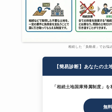
相続した「負動産」でお悩
【簡易診断】あなたの土
「相続土地国庫帰属制度」を
無