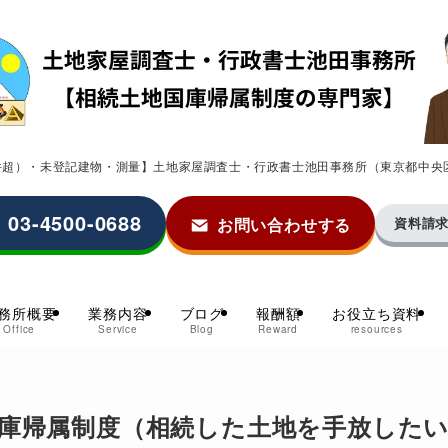
0件超）・未登記建物・測量】土地家屋調査士・行政書士池田事務所（東京都中央
03-4500-0688
お問い合わせする
資料請
務所概要
業務内容
ブログ
報酬額
お役立ち資料
Office
Service
Blog
Reward
resources
庫帰属制度（相続した土地を手放した