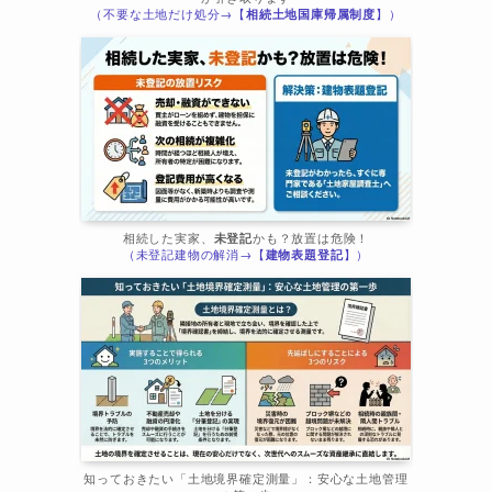
（不要な土地だけ処分→【
相続土地国庫帰属制度
】）
相続した実家、
未登記
かも？放置は危険！
（未登記建物の解消→【
建物表題登記
】）
知っておきたい「土地境界確定測量」：安心な土地管理