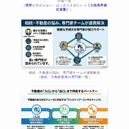
の第一歩
（
境界
が分からない・はっきりさせたい→【
土地境界確
ま
定測量
】）
相続・不動産の悩み、専門家チームが連携解決
（
相続・不動産業務の専門家一覧
）