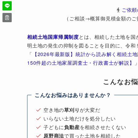
ご依頼
（ご相談→概算御見積金額のご
相続土地国庫帰属制度
とは、相続した土地を国
明土地の発生の抑制を図ることを目的に、令和
「
【2026年最新版】統計から読み解く相続土
150件超の土地家屋調査士・行政書士が解説】
こんなお
こんなお悩みはありませんか？
空き地の
草刈り
が大変だ
いらない土地だけを処分したい
子どもに
負動産
を相続させたくない
原野商法
で買った土地を相続した