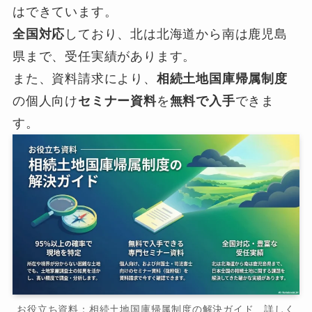
はできています。
全国対応
しており、北は北海道から南は鹿児島
県まで、受任実績があります。
また、資料請求により、
相続土地国庫帰属制度
の個人向け
セミナー資料
を
無料で入手
できま
す。
お役立ち資料：相続土地国庫帰属制度の解決ガイド 詳しく