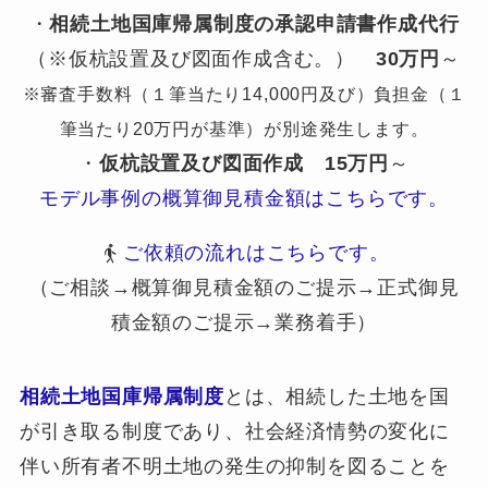
・
相続土地国庫帰属制度の承認申請書作成代行
（※仮杭設置及び図面作成含む。）
30万円
～
※審査手数料（１筆当たり14,000円及び）負担金（１
筆当たり20万円が基準）が別途発生します。
・
仮杭設置及び図面作成
15万円
～
モデル事例の概算御見積金額はこちらです。
ご依頼の流れはこちらです。
（ご相談→概算御見積金額のご提示→正式御見
積金額のご提示→業務着手）
相続土地国庫帰属制度
とは、相続した土地を国
が引き取る制度であり、社会経済情勢の変化に
伴い所有者不明土地の発生の抑制を図ることを