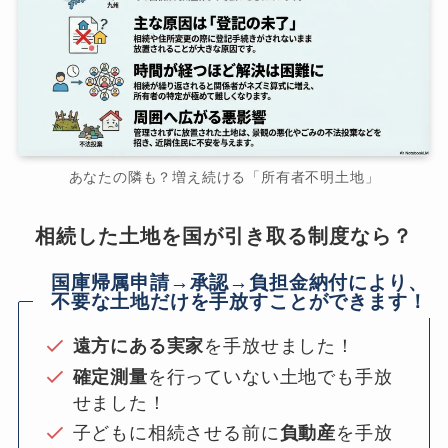
あなたの隣も？増え続ける「所有者不明土地」
相続した土地を国が引き取る制度なら？
国庫帰属申請→承認→負担金納付により、
不要な土地だけを手放すことができます！
遠方にある実家
を手放せました！
確定測量
を行っていない土地でも手放
せました！
子どもに相続させる前に
負動産
を手放