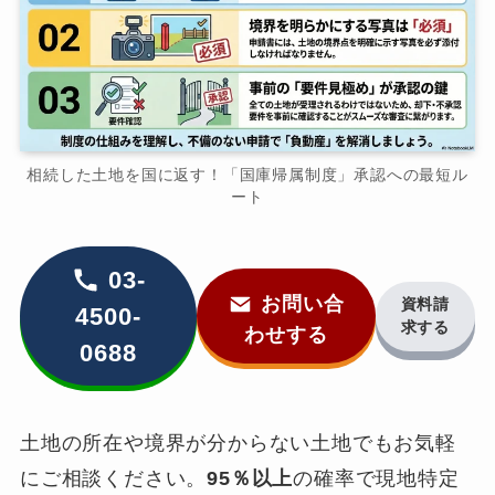
相続した土地を国に返す！「国庫帰属制度」承認への最短ル
ート
03-
お問い合
資料請
4500-
求する
わせする
0688
土地の所在や境界が分からない土地でもお気軽
にご相談ください。
95％以上
の確率で現地特定