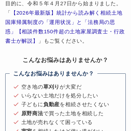
目的に、令和５年４月27日から始まりました。
「
【2026年最新版】統計から読み解く相続土地
国庫帰属制度の「運用状況」と「法務局の思
惑」【相談件数150件超の土地家屋調査士・行政
書士が解説】
」もご覧ください。
こんなお悩みはありませんか？
こんなお悩みはありませんか？
空き地の
草刈り
が大変だ
いらない土地だけを処分したい
子どもに
負動産
を相続させたくない
原野商法
で買った土地を相続した
土地が売れなくて困っている