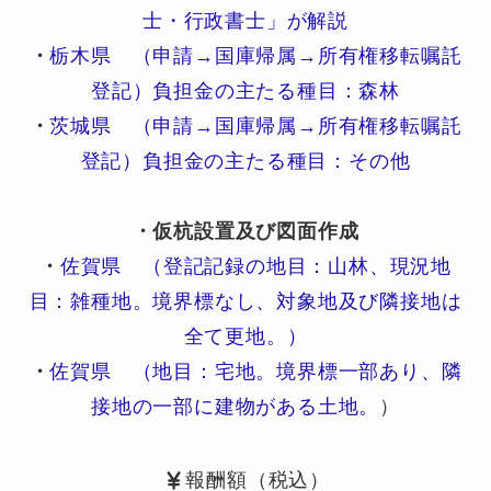
士・行政書士」が解説
・
栃木県 （申請→国庫帰属→所有権移転嘱託
登記）負担金の主たる種目：森林
・
茨城県 （申請→国庫帰属→所有権移転嘱託
登記）負担金の主たる種目：その他
・仮杭設置及び図面作成
・
佐賀県 （登記記録の地目：山林、現況地
目：雑種地。境界標なし、対象地及び隣接地は
全て更地。）
・
佐賀県 （地目：宅地。境界標一部あり、隣
接地の一部に建物がある土地。
）
報酬額（税込）