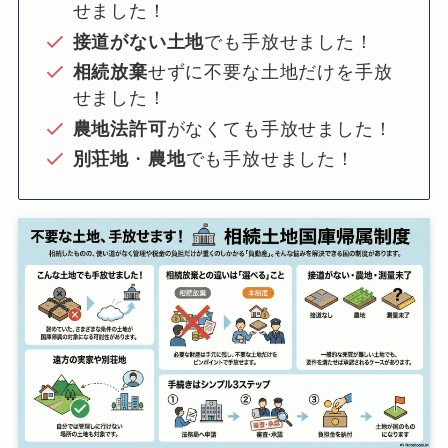
せました！
接道がない土地
でも手放せました！
相続放棄
せずに不要な土地だけを手放
せました！
農地法許可
がなくても手放せました！
別荘地
・
農地
でも手放せました！