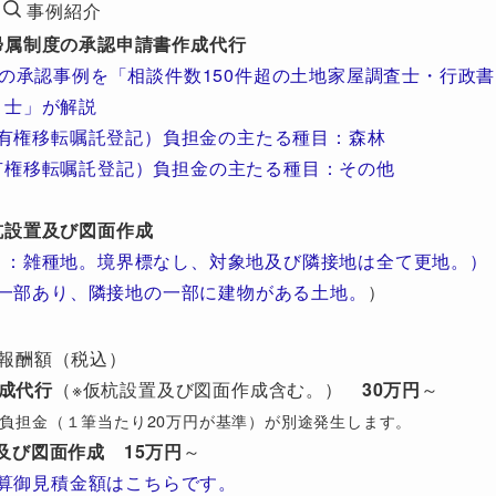
事例紹介
帰属制度の承認申請書作成代行
の承認事例を「相談件数150件超の土地家屋調査士・行政書
士」が解説
有権移転嘱託登記）負担金の主たる種目：森林
有権移転嘱託登記）負担金の主たる種目：その他
杭設置及び図面作成
目：雑種地。境界標なし、対象地及び隣接地は全て更地。）
一部あり、隣接地の一部に建物がある土地。
）
報酬額（税込）
成代行
（※仮杭設置及び図面作成含む。）
30万円
～
び）負担金（１筆当たり20万円が基準）が別途発生します。
及び図面作成
15万円
～
算御見積金額はこちらです。