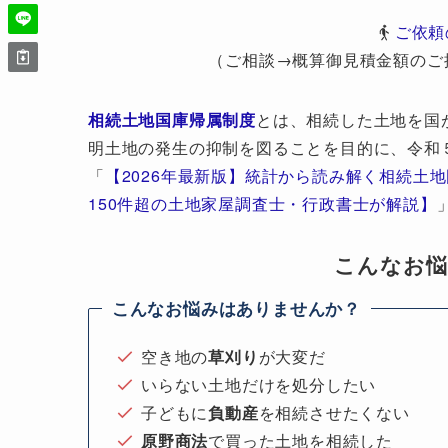
ご依頼
（ご相談→概算御見積金額のご
相続土地国庫帰属制度
とは、相続した土地を国
明土地の発生の抑制を図ることを目的に、令和
「
【2026年最新版】統計から読み解く相続土
150件超の土地家屋調査士・行政書士が解説】
こんなお
こんなお悩みはありませんか？
空き地の
草刈り
が大変だ
いらない土地だけを処分したい
子どもに
負動産
を相続させたくない
原野商法
で買った土地を相続した