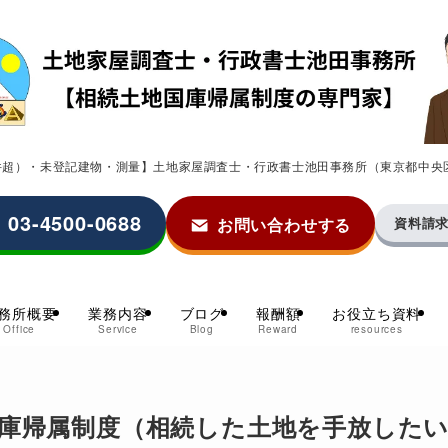
0件超）・未登記建物・測量】土地家屋調査士・行政書士池田事務所（東京都中央
03-4500-0688
お問い合わせする
資料請
務所概要
業務内容
ブログ
報酬額
お役立ち資料
Office
Service
Blog
Reward
resources
庫帰属制度（相続した土地を手放した