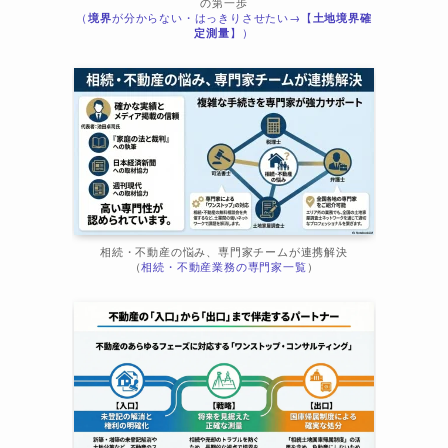
の第一歩
（
境界
が分からない・はっきりさせたい→【
土地境界確
ま
定測量
】）
相続・不動産の悩み、専門家チームが連携解決
（
相続・不動産業務の専門家一覧
）