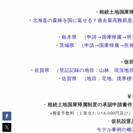
・相続土地国庫
・
北海道の森林を国に返せる？過去最高難易度
・
栃木県 （申請→国庫帰属→所
・
茨城県 （申請→国庫帰属→所
・仮
・
佐賀県 （登記記録の地目：山林、現況地
・
佐賀県 （地目：宅地。境界標
・
相続土地国庫帰属制度の承認申請書作
※審査手数料（１筆当たり14,000円及
・
仮杭設置
モデル事例の概