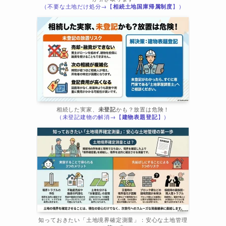
（不要な土地だけ処分→【
相続土地国庫帰属制度
】）
相続した実家、
未登記
かも？放置は危険！
（未登記建物の解消→【
建物表題登記
】）
知っておきたい「土地境界確定測量」：安心な土地管理