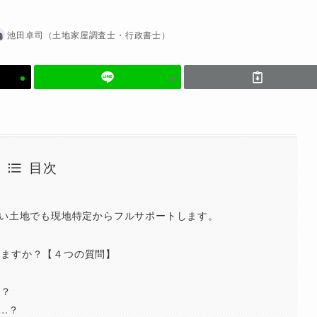
池田卓司（土地家屋調査士・行政書士）
目次
ない土地でも現地特定からフルサポートします。
せますか？【４つの質問】
ら？
…？