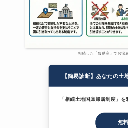
相続した「負動産」でお悩
【簡易診断】あなたの土
「相続土地国庫帰属制度」を
無