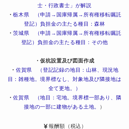
士・行政書士」が解説
・
栃木県 （申請→国庫帰属→所有権移転嘱託
登記）負担金の主たる種目：森林
・
茨城県 （申請→国庫帰属→所有権移転嘱託
登記）負担金の主たる種目：その他
・仮杭設置及び図面作成
・
佐賀県 （登記記録の地目：山林、現況地
目：雑種地。境界標なし、対象地及び隣接地は
全て更地。）
・
佐賀県 （地目：宅地。境界標一部あり、隣
接地の一部に建物がある土地。
）
報酬額（税込）