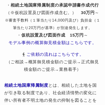
・
相続土地国庫帰属制度の承認申請書作成代行
（※仮杭設置及び図面作成含む。）
30万円
～
※審査手数料（１筆当たり14,000円及び）負担金（１
筆当たり20万円が基準）が別途発生します。
・
仮杭設置及び図面作成
15万円
～
モデル事例の概算御見積金額はこちらです。
ご依頼の流れはこちらです。
（ご相談→概算御見積金額のご提示→正式御見
積金額のご提示→業務着手）
相続土地国庫帰属制度
とは、相続した土地を国
が引き取る制度であり、社会経済情勢の変化に
伴い所有者不明土地の発生の抑制を図ることを