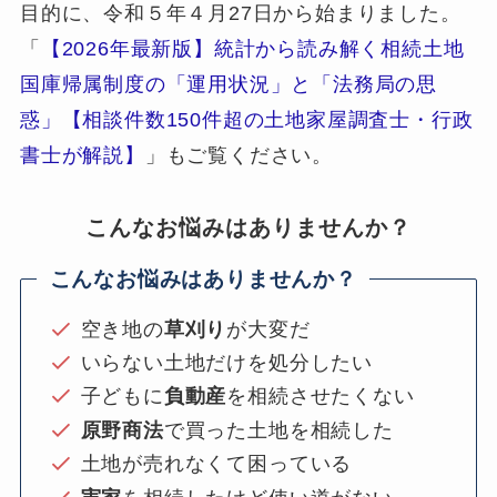
目的に、令和５年４月27日から始まりました。
「
【2026年最新版】統計から読み解く相続土地
国庫帰属制度の「運用状況」と「法務局の思
惑」【相談件数150件超の土地家屋調査士・行政
書士が解説】
」もご覧ください。
こんなお悩みはありませんか？
こんなお悩みはありませんか？
空き地の
草刈り
が大変だ
いらない土地だけを処分したい
子どもに
負動産
を相続させたくない
原野商法
で買った土地を相続した
土地が売れなくて困っている