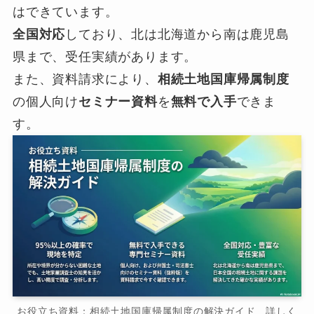
はできています。
全国対応
しており、北は北海道から南は鹿児島
県まで、受任実績があります。
また、資料請求により、
相続土地国庫帰属制度
の個人向け
セミナー資料
を
無料で入手
できま
す。
お役立ち資料：相続土地国庫帰属制度の解決ガイド 詳しく