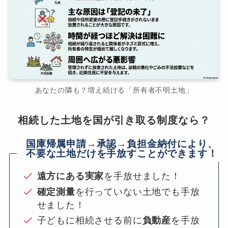
あなたの隣も？増え続ける「所有者不明土地」
相続した土地を国が引き取る制度なら？
国庫帰属申請→承認→負担金納付により、
不要な土地だけを手放すことができます！
遠方にある実家
を手放せました！
確定測量
を行っていない土地でも手放
せました！
子どもに相続させる前に
負動産
を手放