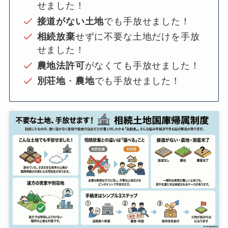
せました！
接道がない土地
でも手放せました！
相続放棄
せずに不要な土地だけを手放
せました！
農地法許可
がなくても手放せました！
別荘地
・
農地
でも手放せました！