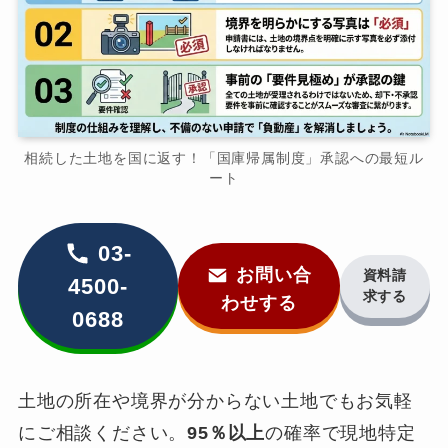
相続した土地を国に返す！「国庫帰属制度」承認への最短ル
ート
03-
お問い合
資料請
4500-
求する
わせする
0688
土地の所在や境界が分からない土地でもお気軽
にご相談ください。
95％以上
の確率で現地特定