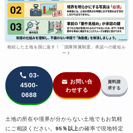
相続した土地を国に返す！「国庫帰属制度」承認への最短ル
ート
03-
お問い合
資料請
4500-
求する
わせする
0688
土地の所在や境界が分からない土地でもお気軽
にご相談ください。
95％以上
の確率で現地特定