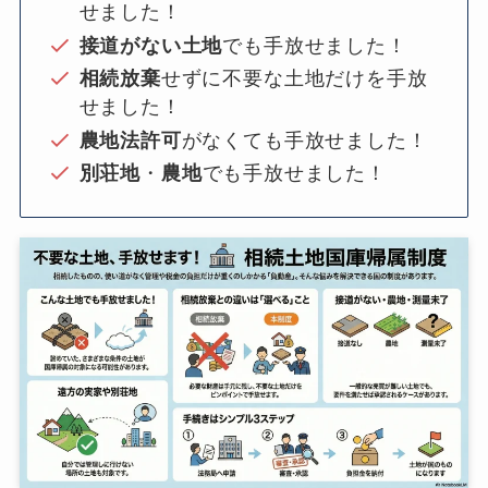
せました！
接道がない土地
でも手放せました！
相続放棄
せずに不要な土地だけを手放
せました！
農地法許可
がなくても手放せました！
別荘地
・
農地
でも手放せました！