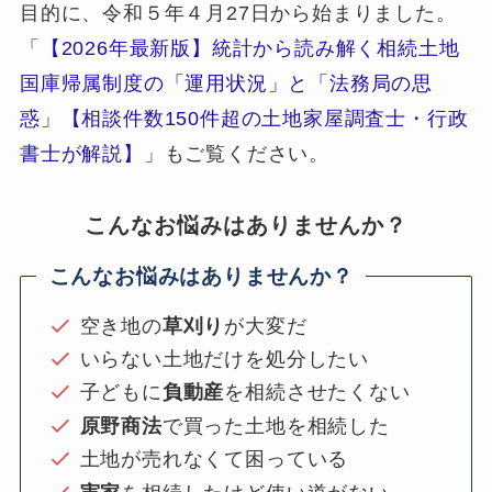
目的に、令和５年４月27日から始まりました。
「
【2026年最新版】統計から読み解く相続土地
国庫帰属制度の「運用状況」と「法務局の思
惑」【相談件数150件超の土地家屋調査士・行政
書士が解説】
」もご覧ください。
こんなお悩みはありませんか？
こんなお悩みはありませんか？
空き地の
草刈り
が大変だ
いらない土地だけを処分したい
子どもに
負動産
を相続させたくない
原野商法
で買った土地を相続した
土地が売れなくて困っている