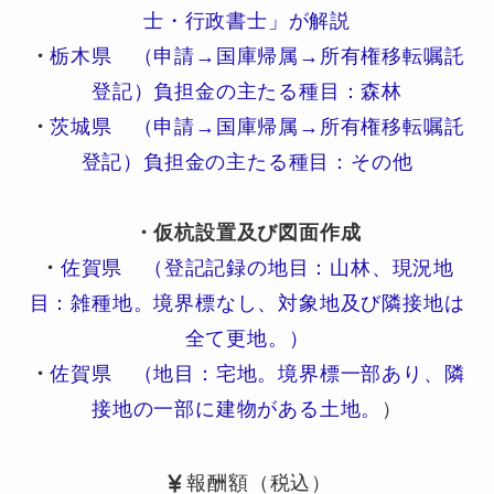
士・行政書士」が解説
・
栃木県 （申請→国庫帰属→所有権移転嘱託
登記）負担金の主たる種目：森林
・
茨城県 （申請→国庫帰属→所有権移転嘱託
登記）負担金の主たる種目：その他
・仮杭設置及び図面作成
・
佐賀県 （登記記録の地目：山林、現況地
目：雑種地。境界標なし、対象地及び隣接地は
全て更地。）
・
佐賀県 （地目：宅地。境界標一部あり、隣
接地の一部に建物がある土地。
）
報酬額（税込）