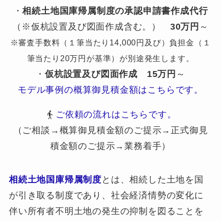
・
相続土地国庫帰属制度の承認申請書作成代行
（※仮杭設置及び図面作成含む。）
30万円
～
※審査手数料（１筆当たり14,000円及び）負担金（１
筆当たり20万円が基準）が別途発生します。
・
仮杭設置及び図面作成
15万円
～
モデル事例の概算御見積金額はこちらです。
ご依頼の流れはこちらです。
（ご相談→概算御見積金額のご提示→正式御見
積金額のご提示→業務着手）
相続土地国庫帰属制度
とは、相続した土地を国
が引き取る制度であり、社会経済情勢の変化に
伴い所有者不明土地の発生の抑制を図ることを