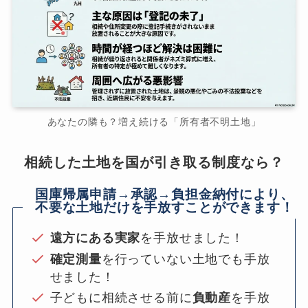
あなたの隣も？増え続ける「所有者不明土地」
相続した土地を国が引き取る制度なら？
国庫帰属申請→承認→負担金納付により、
不要な土地だけを手放すことができます！
遠方にある実家
を手放せました！
確定測量
を行っていない土地でも手放
せました！
子どもに相続させる前に
負動産
を手放