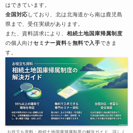
はできています。
全国対応
しており、北は北海道から南は鹿児島
県まで、受任実績があります。
また、資料請求により、
相続土地国庫帰属制度
の個人向け
セミナー資料
を
無料で入手
できま
す。
お役立ち資料：相続土地国庫帰属制度の解決ガイド 詳しく