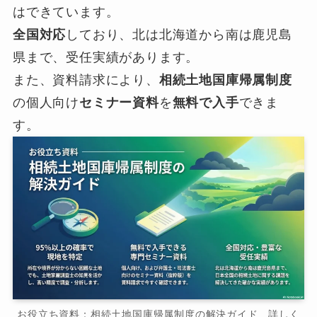
はできています。
全国対応
しており、北は北海道から南は鹿児島
県まで、受任実績があります。
また、資料請求により、
相続土地国庫帰属制度
の個人向け
セミナー資料
を
無料で入手
できま
す。
お役立ち資料：相続土地国庫帰属制度の解決ガイド 詳しく