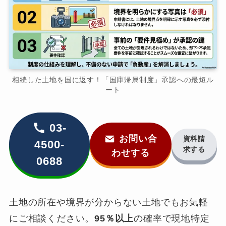
相続した土地を国に返す！「国庫帰属制度」承認への最短ル
ート
03-
お問い合
資料請
4500-
求する
わせする
0688
土地の所在や境界が分からない土地でもお気軽
にご相談ください。
95％以上
の確率で現地特定