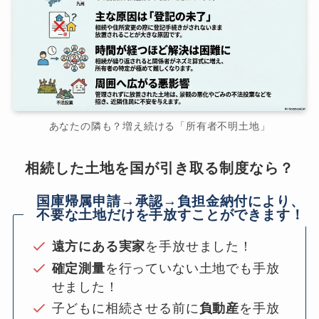
あなたの隣も？増え続ける「所有者不明土地」
相続した土地を国が引き取る制度なら？
国庫帰属申請→承認→負担金納付により、
不要な土地だけを手放すことができます！
遠方にある実家
を手放せました！
確定測量
を行っていない土地でも手放
せました！
子どもに相続させる前に
負動産
を手放