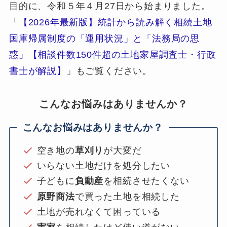
目的に、令和５年４月27日から始まりました。
「
【2026年最新版】統計から読み解く相続土地
国庫帰属制度の「運用状況」と「法務局の思
惑」【相談件数150件超の土地家屋調査士・行政
書士が解説】
」もご覧ください。
こんなお悩みはありませんか？
こんなお悩みはありませんか？
空き地の
草刈り
が大変だ
いらない土地だけを処分したい
子どもに
負動産
を相続させたくない
原野商法
で買った土地を相続した
土地が売れなくて困っている