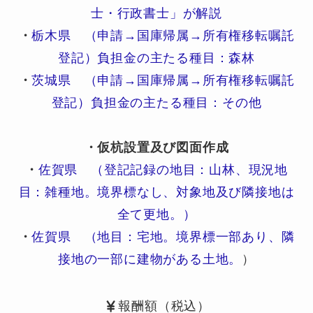
士・行政書士」が解説
・
栃木県 （申請→国庫帰属→所有権移転嘱託
登記）負担金の主たる種目：森林
・
茨城県 （申請→国庫帰属→所有権移転嘱託
登記）負担金の主たる種目：その他
・仮杭設置及び図面作成
・
佐賀県 （登記記録の地目：山林、現況地
目：雑種地。境界標なし、対象地及び隣接地は
全て更地。）
・
佐賀県 （地目：宅地。境界標一部あり、隣
接地の一部に建物がある土地。
）
報酬額（税込）