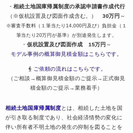
・
相続土地国庫帰属制度の承認申請書作成代行
（※仮杭設置及び図面作成含む。）
30万円
～
※審査手数料（１筆当たり14,000円及び）負担金（１
筆当たり20万円が基準）が別途発生します。
・
仮杭設置及び図面作成
15万円
～
モデル事例の概算御見積金額はこちらです。
ご依頼の流れはこちらです。
（ご相談→概算御見積金額のご提示→正式御見
積金額のご提示→業務着手）
相続土地国庫帰属制度
とは、相続した土地を国
が引き取る制度であり、社会経済情勢の変化に
伴い所有者不明土地の発生の抑制を図ることを