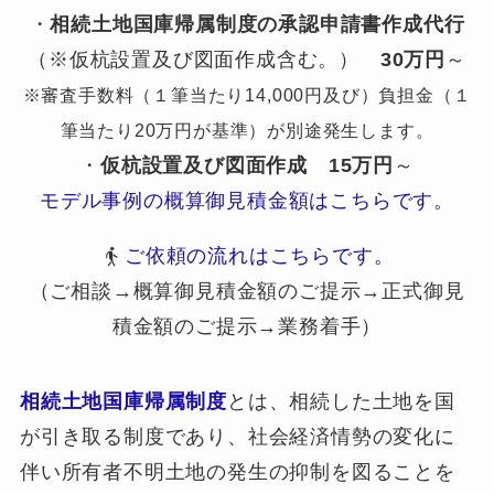
・
相続土地国庫帰属制度の承認申請書作成代行
（※仮杭設置及び図面作成含む。）
30万円
～
※審査手数料（１筆当たり14,000円及び）負担金（１
筆当たり20万円が基準）が別途発生します。
・
仮杭設置及び図面作成
15万円
～
モデル事例の概算御見積金額はこちらです。
ご依頼の流れはこちらです。
（ご相談→概算御見積金額のご提示→正式御見
積金額のご提示→業務着手）
相続土地国庫帰属制度
とは、相続した土地を国
が引き取る制度であり、社会経済情勢の変化に
伴い所有者不明土地の発生の抑制を図ることを