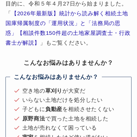
目的に、令和５年４月27日から始まりました。
「
【2026年最新版】統計から読み解く相続土地
国庫帰属制度の「運用状況」と「法務局の思
惑」【相談件数150件超の土地家屋調査士・行政
書士が解説】
」もご覧ください。
こんなお悩みはありませんか？
こんなお悩みはありませんか？
空き地の
草刈り
が大変だ
いらない土地だけを処分したい
子どもに
負動産
を相続させたくない
原野商法
で買った土地を相続した
土地が売れなくて困っている