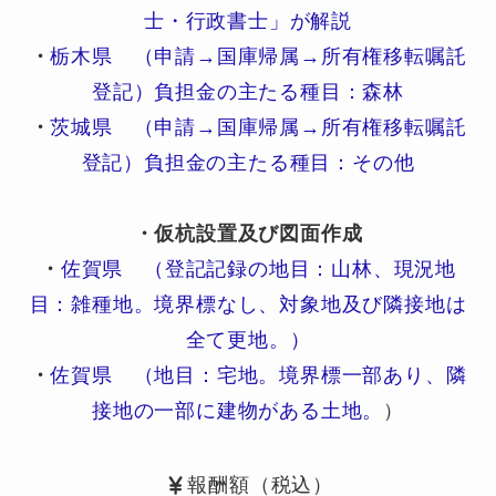
士・行政書士」が解説
・
栃木県 （申請→国庫帰属→所有権移転嘱託
登記）負担金の主たる種目：森林
・
茨城県 （申請→国庫帰属→所有権移転嘱託
登記）負担金の主たる種目：その他
・仮杭設置及び図面作成
・
佐賀県 （登記記録の地目：山林、現況地
目：雑種地。境界標なし、対象地及び隣接地は
全て更地。）
・
佐賀県 （地目：宅地。境界標一部あり、隣
接地の一部に建物がある土地。
）
報酬額（税込）