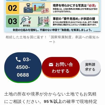
相続した土地を国に返す！「国庫帰属制度」承認への最短ル
ート
03-
お問い合
資料請
4500-
求する
わせする
0688
土地の所在や境界が分からない土地でもお気軽
にご相談ください。
95％以上
の確率で現地特定