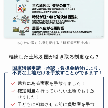
あなたの隣も？増え続ける「所有者不明土地」
相続した土地を国が引き取る制度なら？
国庫帰属申請→承認→負担金納付により、
不要な土地だけを手放すことができます！
遠方にある実家
を手放せました！
確定測量
を行っていない土地でも手放
せました！
子どもに相続させる前に
負動産
を手放