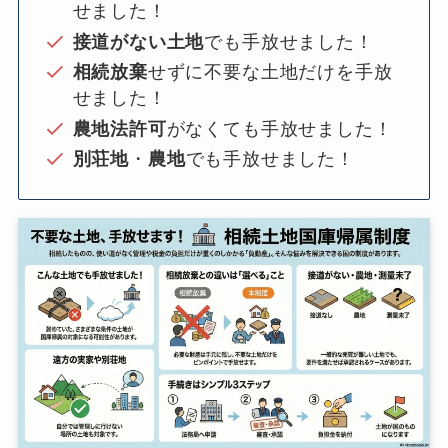
せました！
接道がない土地
でも手放せました！
相続放棄
せずに不要な土地だけを手放
せました！
農地法許可
がなくても手放せました！
別荘地
・
農地
でも手放せました！