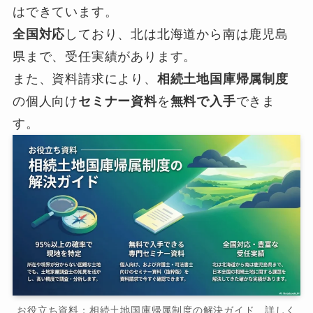
はできています。
全国対応
しており、北は北海道から南は鹿児島
県まで、受任実績があります。
また、資料請求により、
相続土地国庫帰属制度
の個人向け
セミナー資料
を
無料で入手
できま
す。
お役立ち資料：相続土地国庫帰属制度の解決ガイド 詳しく