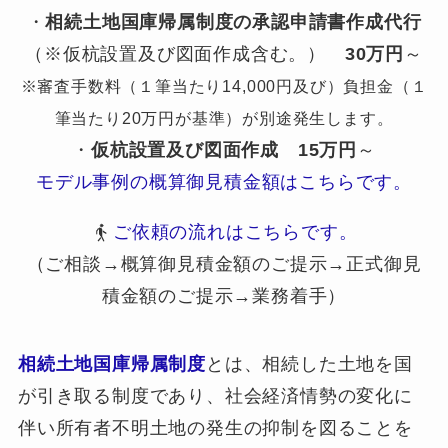
・
相続土地国庫帰属制度の承認申請書作成代行
（※仮杭設置及び図面作成含む。）
30万円
～
※審査手数料（１筆当たり14,000円及び）負担金（１
筆当たり20万円が基準）が別途発生します。
・
仮杭設置及び図面作成
15万円
～
モデル事例の概算御見積金額はこちらです。
ご依頼の流れはこちらです。
（ご相談→概算御見積金額のご提示→正式御見
積金額のご提示→業務着手）
相続土地国庫帰属制度
とは、相続した土地を国
が引き取る制度であり、社会経済情勢の変化に
伴い所有者不明土地の発生の抑制を図ることを