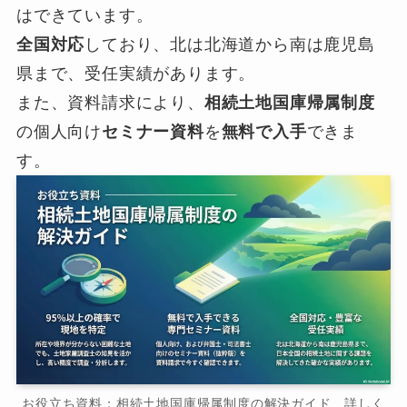
はできています。
全国対応
しており、北は北海道から南は鹿児島
県まで、受任実績があります。
また、資料請求により、
相続土地国庫帰属制度
の個人向け
セミナー資料
を
無料で入手
できま
す。
お役立ち資料：相続土地国庫帰属制度の解決ガイド 詳しく