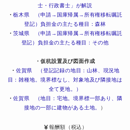
士・行政書士」が解説
・
栃木県 （申請→国庫帰属→所有権移転嘱託
登記）負担金の主たる種目：森林
・
茨城県 （申請→国庫帰属→所有権移転嘱託
登記）負担金の主たる種目：その他
・仮杭設置及び図面作成
・
佐賀県 （登記記録の地目：山林、現況地
目：雑種地。境界標なし、対象地及び隣接地は
全て更地。）
・
佐賀県 （地目：宅地。境界標一部あり、隣
接地の一部に建物がある土地。
）
報酬額（税込）