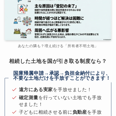
あなたの隣も？増え続ける「所有者不明土地」
相続した土地を国が引き取る制度なら？
国庫帰属申請→承認→負担金納付により、
不要な土地だけを手放すことができます！
遠方にある実家
を手放せました！
確定測量
を行っていない土地でも手放
せました！
子どもに相続させる前に
負動産
を手放