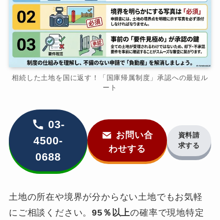
相続した土地を国に返す！「国庫帰属制度」承認への最短ル
ート
03-
お問い合
資料請
4500-
求する
わせする
0688
土地の所在や境界が分からない土地でもお気軽
にご相談ください。
95％以上
の確率で現地特定