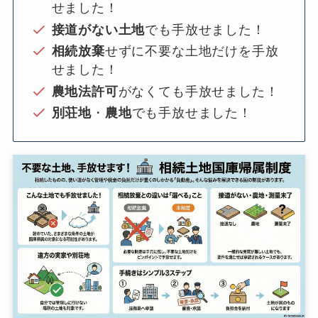
せました！
接道がない土地
でも手放せました！
相続放棄
せずに不要な土地だけを手放
せました！
農地法許可
がなくても手放せました！
別荘地
・
農地
でも手放せました！