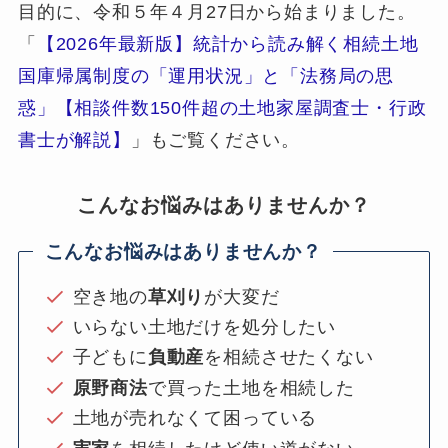
目的に、令和５年４月27日から始まりました。
「
【2026年最新版】統計から読み解く相続土地
国庫帰属制度の「運用状況」と「法務局の思
惑」【相談件数150件超の土地家屋調査士・行政
書士が解説】
」もご覧ください。
こんなお悩みはありませんか？
こんなお悩みはありませんか？
空き地の
草刈り
が大変だ
いらない土地だけを処分したい
子どもに
負動産
を相続させたくない
原野商法
で買った土地を相続した
土地が売れなくて困っている