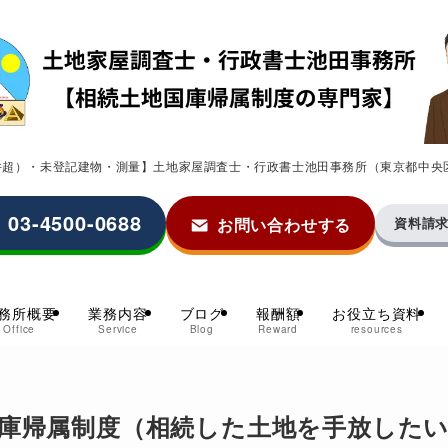
0件超）・未登記建物・測量】土地家屋調査士・行政書士池田事務所（東京都中央
03-4500-0688
お問い合わせする
資料請
務所概要
業務内容
ブログ
報酬額
お役立ち資料
Office
Service
Blog
Reward
resources
庫帰属制度（相続した土地を手放した