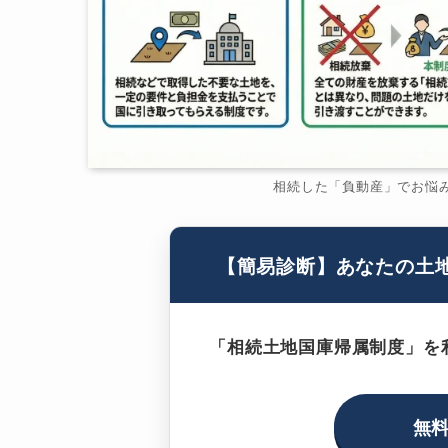
相続した「負動産」でお悩
【簡易診断】あなたの土
「相続土地国庫帰属制度」を
無