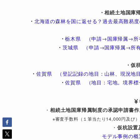
・相続土地国庫
・
北海道の森林を国に返せる？過去最高難易度
・
栃木県 （申請→国庫帰属→所
・
茨城県 （申請→国庫帰属→所
・仮
・
佐賀県 （登記記録の地目：山林、現況地
・
佐賀県 （地目：宅地。境界標
・
相続土地国庫帰属制度の承認申請書作
※審査手数料（１筆当たり14,000円及
・
仮杭設置
モデル事例の概