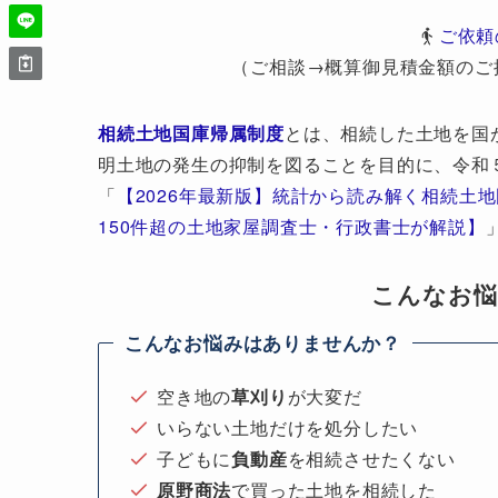
ご依頼
（ご相談→概算御見積金額のご
相続土地国庫帰属制度
とは、相続した土地を国
明土地の発生の抑制を図ることを目的に、令和
「
【2026年最新版】統計から読み解く相続土
150件超の土地家屋調査士・行政書士が解説】
こんなお
こんなお悩みはありませんか？
空き地の
草刈り
が大変だ
いらない土地だけを処分したい
子どもに
負動産
を相続させたくない
原野商法
で買った土地を相続した