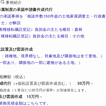
事例紹介
帰属制度の承認申請書作成代行
の承認事例を「相談件数150件超の土地家屋調査士・行政書
士」が解説
有権移転嘱託登記）負担金の主たる種目：森林
有権移転嘱託登記）負担金の主たる種目：その他
杭設置及び図面作成
目：雑種地。境界標なし、対象地及び隣接地は全て更地。）
一部あり、隣接地の一部に建物がある土地。
）
報酬額（税込）
成代行
（※仮杭設置及び図面作成含む。）
30万円
～
び）負担金（１筆当たり20万円が基準）が別途発生します。
及び図面作成
15万円
～
算御見積金額はこちらです。