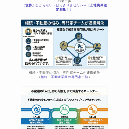
の第一歩
（
境界
が分からない・はっきりさせたい→【
土地境界確
ま
定測量
】）
相続・不動産の悩み、専門家チームが連携解決
（
相続・不動産業務の専門家一覧
）