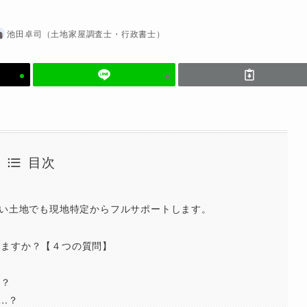
池田卓司（土地家屋調査士・行政書士）
目次
ない土地でも現地特定からフルサポートします。
せますか？【４つの質問】
ら？
…？