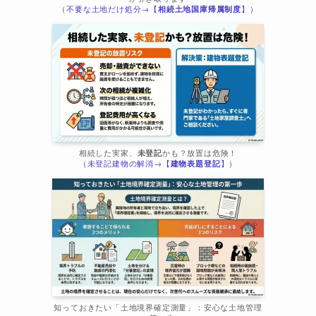
（不要な土地だけ処分→【
相続土地国庫帰属制度
】）
相続した実家、
未登記
かも？放置は危険！
（未登記建物の解消→【
建物表題登記
】）
知っておきたい「土地境界確定測量」：安心な土地管理