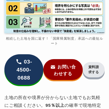
相続した土地を国に返す！「国庫帰属制度」承認への最短ル
ート
03-
お問い合
資料請
4500-
求する
わせする
0688
土地の所在や境界が分からない土地でもお気軽
にご相談ください。
95％以上
の確率で現地特定