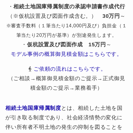
・
相続土地国庫帰属制度の承認申請書作成代行
（※仮杭設置及び図面作成含む。）
30万円
～
※審査手数料（１筆当たり14,000円及び）負担金（１
筆当たり20万円が基準）が別途発生します。
・
仮杭設置及び図面作成
15万円
～
モデル事例の概算御見積金額はこちらです。
ご依頼の流れはこちらです。
（ご相談→概算御見積金額のご提示→正式御見
積金額のご提示→業務着手）
相続土地国庫帰属制度
とは、相続した土地を国
が引き取る制度であり、社会経済情勢の変化に
伴い所有者不明土地の発生の抑制を図ることを