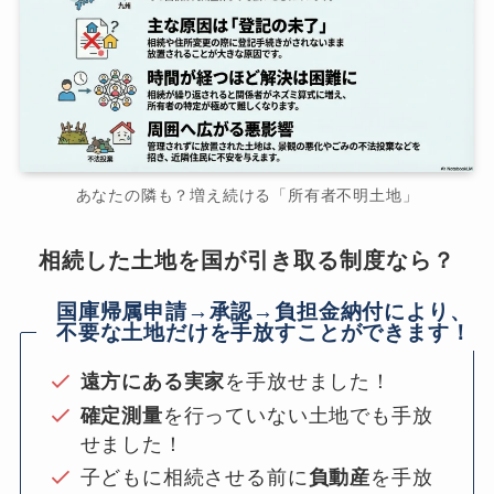
あなたの隣も？増え続ける「所有者不明土地」
相続した土地を国が引き取る制度なら？
国庫帰属申請→承認→負担金納付により、
不要な土地だけを手放すことができます！
遠方にある実家
を手放せました！
確定測量
を行っていない土地でも手放
せました！
子どもに相続させる前に
負動産
を手放