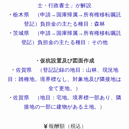
士・行政書士」が解説
・
栃木県 （申請→国庫帰属→所有権移転嘱託
登記）負担金の主たる種目：森林
・
茨城県 （申請→国庫帰属→所有権移転嘱託
登記）負担金の主たる種目：その他
・仮杭設置及び図面作成
・
佐賀県 （登記記録の地目：山林、現況地
目：雑種地。境界標なし、対象地及び隣接地は
全て更地。）
・
佐賀県 （地目：宅地。境界標一部あり、隣
接地の一部に建物がある土地。
）
報酬額（税込）