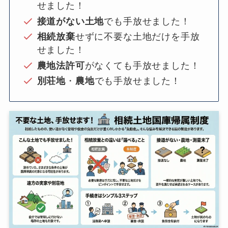
せました！
接道がない土地
でも手放せました！
相続放棄
せずに不要な土地だけを手放
せました！
農地法許可
がなくても手放せました！
別荘地
・
農地
でも手放せました！