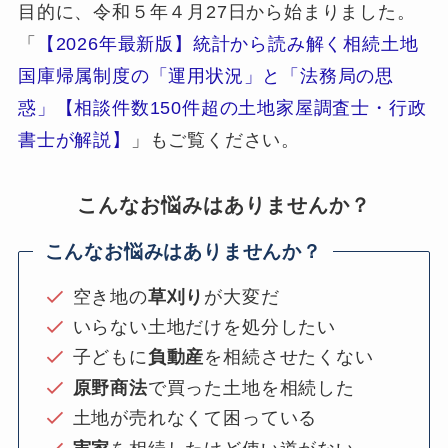
目的に、令和５年４月27日から始まりました。
「
【2026年最新版】統計から読み解く相続土地
国庫帰属制度の「運用状況」と「法務局の思
惑」【相談件数150件超の土地家屋調査士・行政
書士が解説】
」もご覧ください。
こんなお悩みはありませんか？
こんなお悩みはありませんか？
空き地の
草刈り
が大変だ
いらない土地だけを処分したい
子どもに
負動産
を相続させたくない
原野商法
で買った土地を相続した
土地が売れなくて困っている