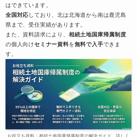
はできています。
全国対応
しており、北は北海道から南は鹿児島
県まで、受任実績があります。
また、資料請求により、
相続土地国庫帰属制度
の個人向け
セミナー資料
を
無料で入手
できま
す。
お役立ち資料：相続土地国庫帰属制度の解決ガイド 詳しく