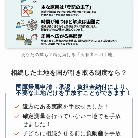
あなたの隣も？増え続ける「所有者不明土地」
相続した土地を国が引き取る制度なら？
国庫帰属申請→承認→負担金納付により、
不要な土地だけを手放すことができます！
遠方にある実家
を手放せました！
確定測量
を行っていない土地でも手放
せました！
子どもに相続させる前に
負動産
を手放