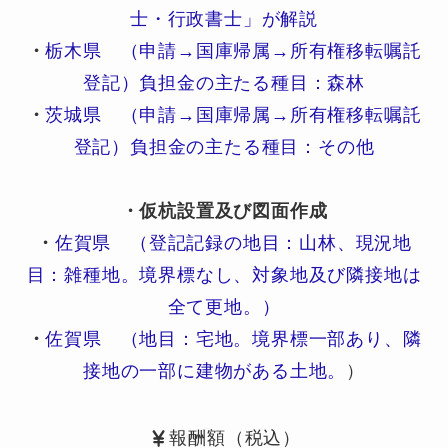
士・行政書士」が解説
・
栃木県 （申請→国庫帰属→所有権移転嘱託
登記）負担金の主たる種目：森林
・
茨城県 （申請→国庫帰属→所有権移転嘱託
登記）負担金の主たる種目：その他
・仮杭設置及び図面作成
・
佐賀県 （登記記録の地目：山林、現況地
目：雑種地。境界標なし、対象地及び隣接地は
全て更地。）
・
佐賀県 （地目：宅地。境界標一部あり、隣
接地の一部に建物がある土地。
）
報酬額（税込）