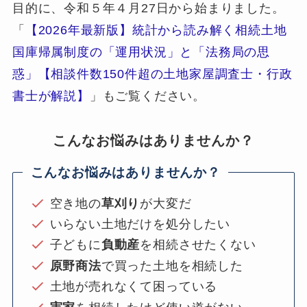
目的に、令和５年４月27日から始まりました。
「
【2026年最新版】統計から読み解く相続土地
国庫帰属制度の「運用状況」と「法務局の思
惑」【相談件数150件超の土地家屋調査士・行政
書士が解説】
」もご覧ください。
こんなお悩みはありませんか？
こんなお悩みはありませんか？
空き地の
草刈り
が大変だ
いらない土地だけを処分したい
子どもに
負動産
を相続させたくない
原野商法
で買った土地を相続した
土地が売れなくて困っている