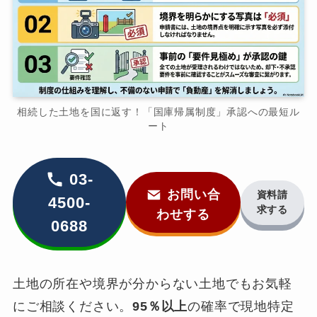
相続した土地を国に返す！「国庫帰属制度」承認への最短ル
ート
03-
お問い合
資料請
4500-
求する
わせする
0688
土地の所在や境界が分からない土地でもお気軽
にご相談ください。
95％以上
の確率で現地特定