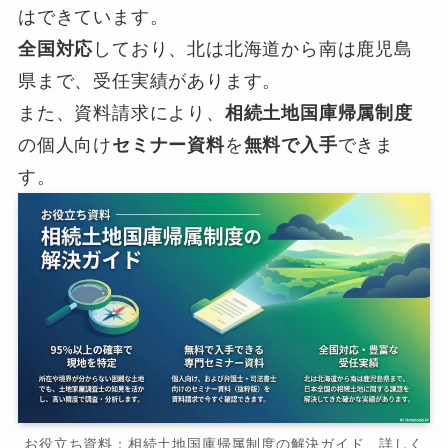
はできています。
全国対応
しており、北は北海道から南は鹿児島
県まで、受任実績があります。
また、資料請求により、
相続土地国庫帰属制度
の個人向け
セミナー資料
を
無料で入手
できま
す。
お役立ち資料：相続土地国庫帰属制度の解決ガイド 詳しく