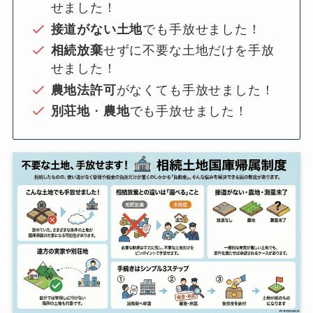
せました！
接道がない土地
でも手放せました！
相続放棄
せずに不要な土地だけを手放
せました！
農地法許可
がなくても手放せました！
別荘地
・
農地
でも手放せました！