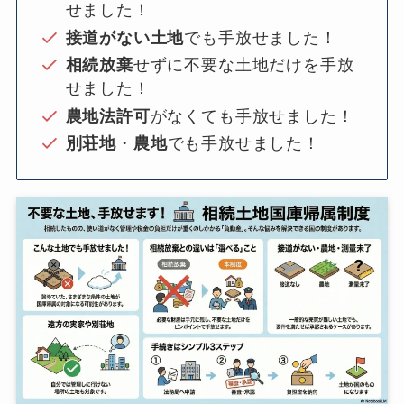
せました！
接道がない土地
でも手放せました！
相続放棄
せずに不要な土地だけを手放
せました！
農地法許可
がなくても手放せました！
別荘地
・
農地
でも手放せました！