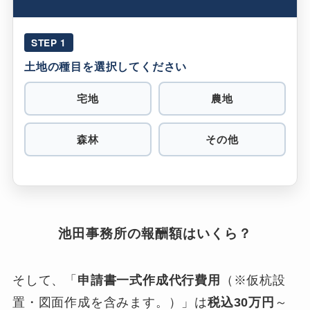
STEP 1
土地の種目を選択してください
宅地
農地
森林
その他
池田事務所の報酬額はいくら？
そして、「
申請書一式作成代行費用
（※仮杭設
置・図面作成を含みます。）」は
税込30万円
～