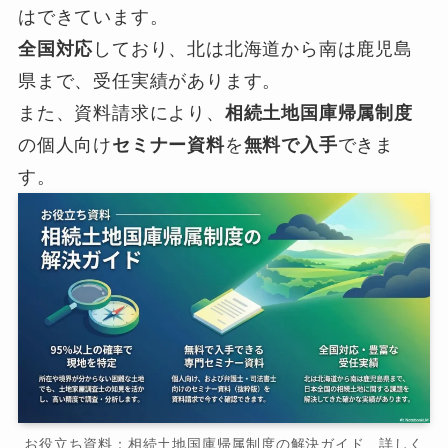
はできています。
全国対応
しており、北は北海道から南は鹿児島
県まで、受任実績があります。
また、資料請求により、
相続土地国庫帰属制度
の個人向け
セミナー資料
を
無料で入手
できま
す。
お役立ち資料：相続土地国庫帰属制度の解決ガイド 詳しく