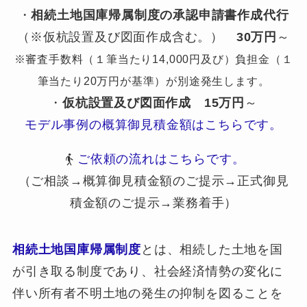
・
相続土地国庫帰属制度の承認申請書作成代行
（※仮杭設置及び図面作成含む。）
30万円
～
※審査手数料（１筆当たり14,000円及び）負担金（１
筆当たり20万円が基準）が別途発生します。
・
仮杭設置及び図面作成
15万円
～
モデル事例の概算御見積金額はこちらです。
ご依頼の流れはこちらです。
（ご相談→概算御見積金額のご提示→正式御見
積金額のご提示→業務着手）
相続土地国庫帰属制度
とは、相続した土地を国
が引き取る制度であり、社会経済情勢の変化に
伴い所有者不明土地の発生の抑制を図ることを