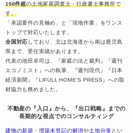
150件超
の土地家屋調査士・行政書士事務所で
す。
「承認要件の見極め」と「現地作業」をワンス
トップで対応いたします。
全国対応
しており、北は北海道から南は鹿児島
県まで、受任実績があります。
代表の池田卓司は、『家庭の法と裁判』『週刊
エコノミスト』への執筆、『週刊現代』『日本
経済新聞』『LIFULL HOME’S PRESS』への取
材協力も務めました。
不動産の『入口』から、『出口戦略』までの
長期的な視点でのコンサルティング
建物の新築
・
増築未登記の解消
や
土地分筆
とい