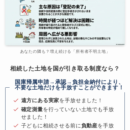
あなたの隣も？増え続ける「所有者不明土地」
相続した土地を国が引き取る制度なら？
国庫帰属申請→承認→負担金納付により、
不要な土地だけを手放すことができます！
遠方にある実家
を手放せました！
確定測量
を行っていない土地でも手放
せました！
子どもに相続させる前に
負動産
を手放