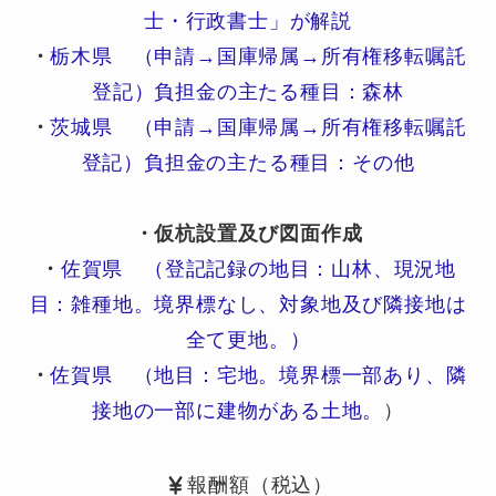
士・行政書士」が解説
・
栃木県 （申請→国庫帰属→所有権移転嘱託
登記）負担金の主たる種目：森林
・
茨城県 （申請→国庫帰属→所有権移転嘱託
登記）負担金の主たる種目：その他
・仮杭設置及び図面作成
・
佐賀県 （登記記録の地目：山林、現況地
目：雑種地。境界標なし、対象地及び隣接地は
全て更地。）
・
佐賀県 （地目：宅地。境界標一部あり、隣
接地の一部に建物がある土地。
）
報酬額（税込）