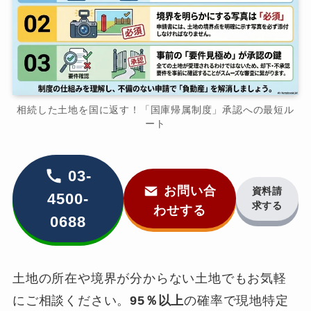
相続した土地を国に返す！「国庫帰属制度」承認への最短ル
ート
03-
お問い合
資料請
4500-
求する
わせする
0688
土地の所在や境界が分からない土地でもお気軽
にご相談ください。
95％以上
の確率で現地特定