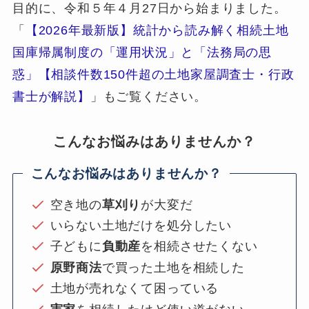
目的に、令和５年４月27日から始まりました。
「
【2026年最新版】統計から読み解く相続土地
国庫帰属制度の「運用状況」と「法務局の思
惑」【相談件数150件超の土地家屋調査士・行政
書士が解説】
」もご覧ください。
こんなお悩みはありませんか？
こんなお悩みはありませんか？
空き地の
草刈り
が大変だ
いらない土地だけを処分したい
子どもに
負動産
を相続させたくない
原野商法
で買った土地を相続した
土地が売れなくて困っている