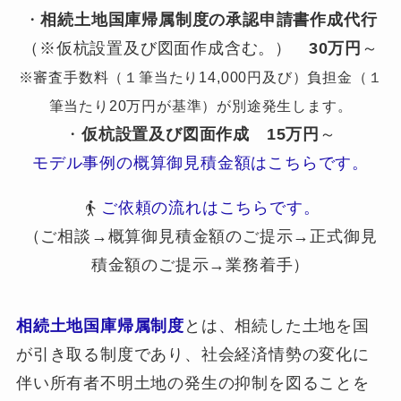
・
相続土地国庫帰属制度の承認申請書作成代行
（※仮杭設置及び図面作成含む。）
30万円
～
※審査手数料（１筆当たり14,000円及び）負担金（１
筆当たり20万円が基準）が別途発生します。
・
仮杭設置及び図面作成
15万円
～
モデル事例の概算御見積金額はこちらです。
ご依頼の流れはこちらです。
（ご相談→概算御見積金額のご提示→正式御見
積金額のご提示→業務着手）
相続土地国庫帰属制度
とは、相続した土地を国
が引き取る制度であり、社会経済情勢の変化に
伴い所有者不明土地の発生の抑制を図ることを