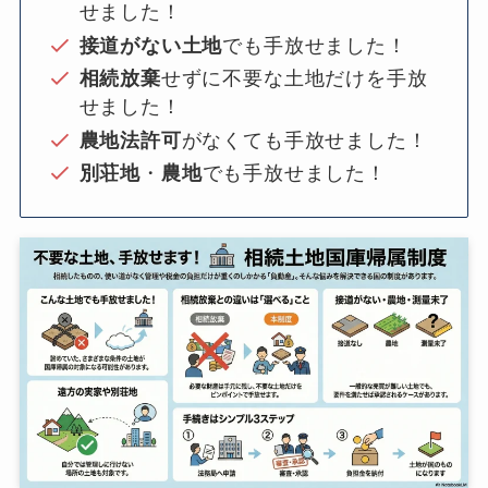
せました！
接道がない土地
でも手放せました！
相続放棄
せずに不要な土地だけを手放
せました！
農地法許可
がなくても手放せました！
別荘地
・
農地
でも手放せました！