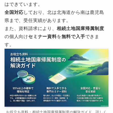
はできています。
全国対応
しており、北は北海道から南は鹿児島
県まで、受任実績があります。
また、資料請求により、
相続土地国庫帰属制度
の個人向け
セミナー資料
を
無料で入手
できま
す。
お役立ち資料：相続土地国庫帰属制度の解決ガイド 詳しく