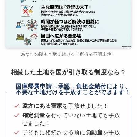
あなたの隣も？増え続ける「所有者不明土地」
相続した土地を国が引き取る制度なら？
国庫帰属申請→承認→負担金納付により、
不要な土地だけを手放すことができます！
遠方にある実家
を手放せました！
確定測量
を行っていない土地でも手放
せました！
子どもに相続させる前に
負動産
を手放