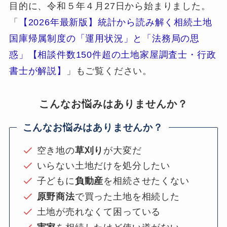
目的に、令和５年４月27日から始まりました。
「
【2026年最新版】統計から読み解く相続土地
国庫帰属制度の「運用状況」と「法務局の思
惑」【相談件数150件超の土地家屋調査士・行政
書士が解説】
」もご覧ください。
こんなお悩みはありませんか？
こんなお悩みはありませんか？
空き地の
草刈り
が大変だ
いらない土地だけを処分したい
子どもに
負動産
を相続させたくない
原野商法
で買った土地を相続した
土地が売れなくて困っている