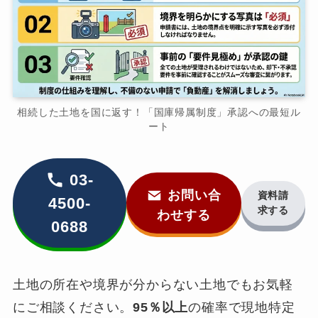
相続した土地を国に返す！「国庫帰属制度」承認への最短ル
ート
03-
お問い合
資料請
4500-
求する
わせする
0688
土地の所在や境界が分からない土地でもお気軽
にご相談ください。
95％以上
の確率で現地特定