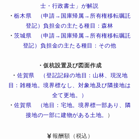
士・行政書士」が解説
・
栃木県 （申請→国庫帰属→所有権移転嘱託
登記）負担金の主たる種目：森林
・
茨城県 （申請→国庫帰属→所有権移転嘱託
登記）負担金の主たる種目：その他
・仮杭設置及び図面作成
・
佐賀県 （登記記録の地目：山林、現況地
目：雑種地。境界標なし、対象地及び隣接地は
全て更地。）
・
佐賀県 （地目：宅地。境界標一部あり、隣
接地の一部に建物がある土地。
）
報酬額（税込）