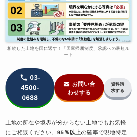
相続した土地を国に返す！「国庫帰属制度」承認への最短ル
ート
03-
お問い合
資料請
4500-
求する
わせする
0688
土地の所在や境界が分からない土地でもお気軽
にご相談ください。
95％以上
の確率で現地特定