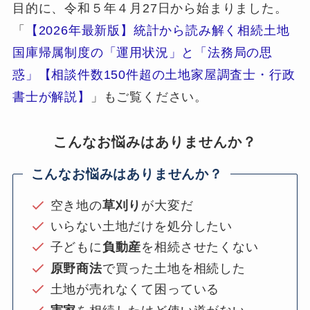
目的に、令和５年４月27日から始まりました。
「
【2026年最新版】統計から読み解く相続土地
国庫帰属制度の「運用状況」と「法務局の思
惑」【相談件数150件超の土地家屋調査士・行政
書士が解説】
」もご覧ください。
こんなお悩みはありませんか？
こんなお悩みはありませんか？
空き地の
草刈り
が大変だ
いらない土地だけを処分したい
子どもに
負動産
を相続させたくない
原野商法
で買った土地を相続した
土地が売れなくて困っている