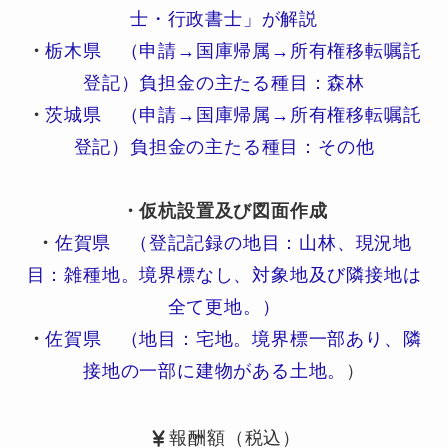
士・行政書士」が解説
・
栃木県 （申請→国庫帰属→所有権移転嘱託
登記）負担金の主たる種目：森林
・
茨城県 （申請→国庫帰属→所有権移転嘱託
登記）負担金の主たる種目：その他
・仮杭設置及び図面作成
・
佐賀県 （登記記録の地目：山林、現況地
目：雑種地。境界標なし、対象地及び隣接地は
全て更地。）
・
佐賀県 （地目：宅地。境界標一部あり、隣
接地の一部に建物がある土地。
）
報酬額（税込）