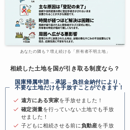
あなたの隣も？増え続ける「所有者不明土地」
相続した土地を国が引き取る制度なら？
国庫帰属申請→承認→負担金納付により、
不要な土地だけを手放すことができます！
遠方にある実家
を手放せました！
確定測量
を行っていない土地でも手放
せました！
子どもに相続させる前に
負動産
を手放