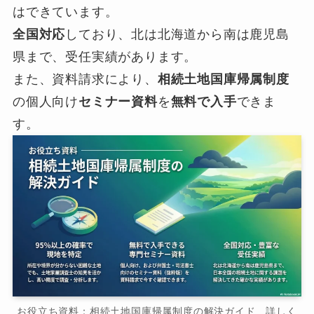
はできています。
全国対応
しており、北は北海道から南は鹿児島
県まで、受任実績があります。
また、資料請求により、
相続土地国庫帰属制度
の個人向け
セミナー資料
を
無料で入手
できま
す。
お役立ち資料：相続土地国庫帰属制度の解決ガイド 詳しく