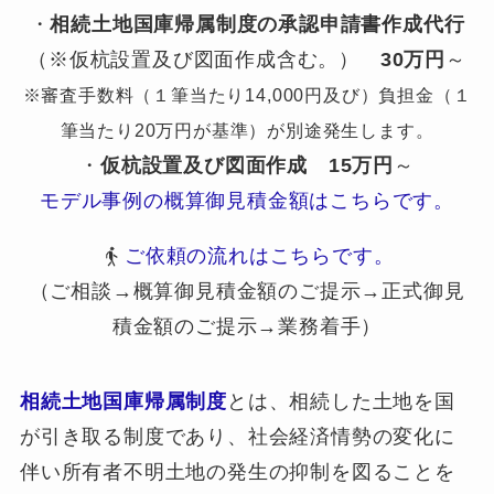
・
相続土地国庫帰属制度の承認申請書作成代行
（※仮杭設置及び図面作成含む。）
30万円
～
※審査手数料（１筆当たり14,000円及び）負担金（１
筆当たり20万円が基準）が別途発生します。
・
仮杭設置及び図面作成
15万円
～
モデル事例の概算御見積金額はこちらです。
ご依頼の流れはこちらです。
（ご相談→概算御見積金額のご提示→正式御見
積金額のご提示→業務着手）
相続土地国庫帰属制度
とは、相続した土地を国
が引き取る制度であり、社会経済情勢の変化に
伴い所有者不明土地の発生の抑制を図ることを