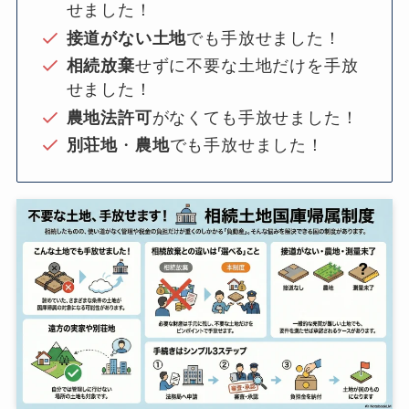
せました！
接道がない土地
でも手放せました！
相続放棄
せずに不要な土地だけを手放
せました！
農地法許可
がなくても手放せました！
別荘地
・
農地
でも手放せました！