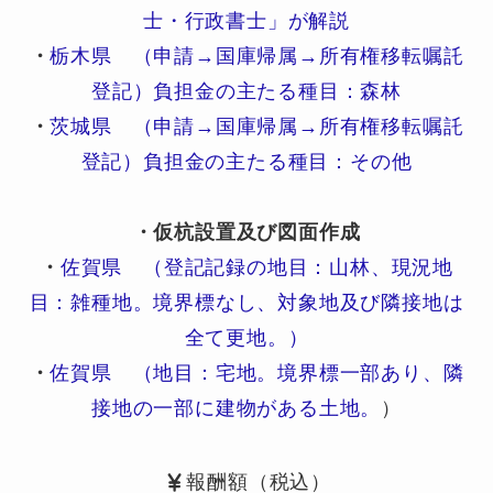
士・行政書士」が解説
・
栃木県 （申請→国庫帰属→所有権移転嘱託
登記）負担金の主たる種目：森林
・
茨城県 （申請→国庫帰属→所有権移転嘱託
登記）負担金の主たる種目：その他
・仮杭設置及び図面作成
・
佐賀県 （登記記録の地目：山林、現況地
目：雑種地。境界標なし、対象地及び隣接地は
全て更地。）
・
佐賀県 （地目：宅地。境界標一部あり、隣
接地の一部に建物がある土地。
）
報酬額（税込）