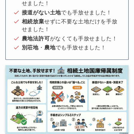
せました！
接道がない土地
でも手放せました！
相続放棄
せずに不要な土地だけを手放
せました！
農地法許可
がなくても手放せました！
別荘地
・
農地
でも手放せました！