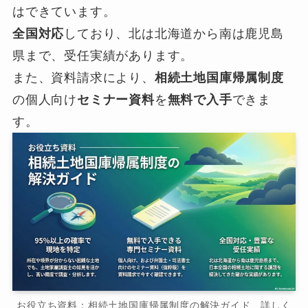
はできています。
全国対応
しており、北は北海道から南は鹿児島
県まで、受任実績があります。
また、資料請求により、
相続土地国庫帰属制度
の個人向け
セミナー資料
を
無料で入手
できま
す。
お役立ち資料：相続土地国庫帰属制度の解決ガイド 詳しく