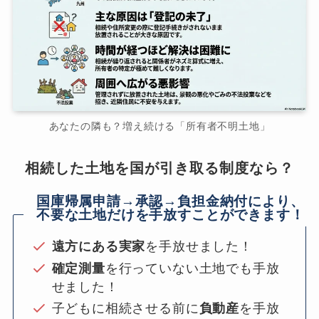
あなたの隣も？増え続ける「所有者不明土地」
相続した土地を国が引き取る制度なら？
国庫帰属申請→承認→負担金納付により、
不要な土地だけを手放すことができます！
遠方にある実家
を手放せました！
確定測量
を行っていない土地でも手放
せました！
子どもに相続させる前に
負動産
を手放