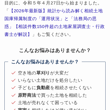
目的に、令和５年４月27日から始まりました。
「
【2026年最新版】統計から読み解く相続土地
国庫帰属制度の「運用状況」と「法務局の思
惑」【相談件数150件超の土地家屋調査士・行政
書士が解説】
」もご覧ください。
こんなお悩みはありませんか？
こんなお悩みはありませんか？
空き地の
草刈り
が大変だ
いらない土地だけを処分したい
子どもに
負動産
を相続させたくない
原野商法
で買った土地を相続した
土地が売れなくて困っている