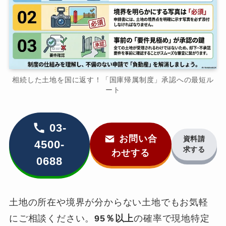
相続した土地を国に返す！「国庫帰属制度」承認への最短ル
ート
03-
お問い合
資料請
4500-
求する
わせする
0688
土地の所在や境界が分からない土地でもお気軽
にご相談ください。
95％以上
の確率で現地特定