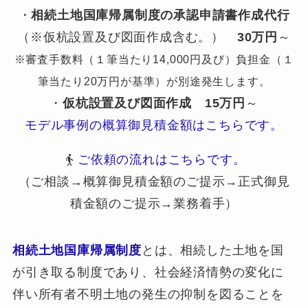
・
相続土地国庫帰属制度の承認申請書作成代行
（※仮杭設置及び図面作成含む。）
30万円
～
※審査手数料（１筆当たり14,000円及び）負担金（１
筆当たり20万円が基準）が別途発生します。
・
仮杭設置及び図面作成
15万円
～
モデル事例の概算御見積金額はこちらです。
ご依頼の流れはこちらです。
（ご相談→概算御見積金額のご提示→正式御見
積金額のご提示→業務着手）
相続土地国庫帰属制度
とは、相続した土地を国
が引き取る制度であり、社会経済情勢の変化に
伴い所有者不明土地の発生の抑制を図ることを