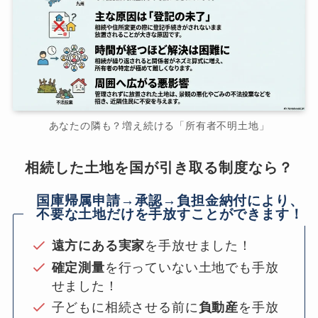
あなたの隣も？増え続ける「所有者不明土地」
相続した土地を国が引き取る制度なら？
国庫帰属申請→承認→負担金納付により、
不要な土地だけを手放すことができます！
遠方にある実家
を手放せました！
確定測量
を行っていない土地でも手放
せました！
子どもに相続させる前に
負動産
を手放