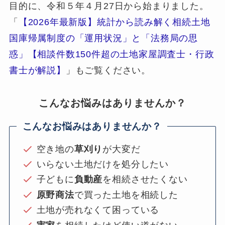
目的に、令和５年４月27日から始まりました。
「
【2026年最新版】統計から読み解く相続土地
国庫帰属制度の「運用状況」と「法務局の思
惑」【相談件数150件超の土地家屋調査士・行政
書士が解説】
」もご覧ください。
こんなお悩みはありませんか？
こんなお悩みはありませんか？
空き地の
草刈り
が大変だ
いらない土地だけを処分したい
子どもに
負動産
を相続させたくない
原野商法
で買った土地を相続した
土地が売れなくて困っている