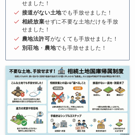
せました！
接道がない土地
でも手放せました！
相続放棄
せずに不要な土地だけを手放
せました！
農地法許可
がなくても手放せました！
別荘地
・
農地
でも手放せました！