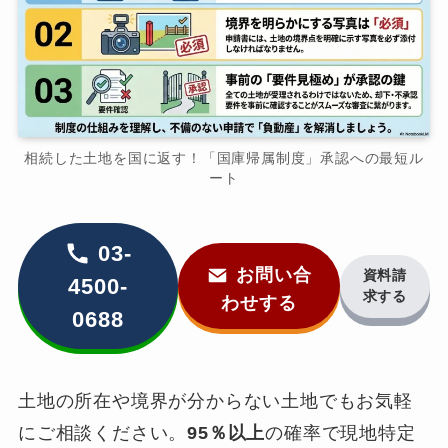
相続した土地を国に返す！「国庫帰属制度」承認への最短ル
ート
03-
お問い合
資料請
4500-
求する
わせする
0688
土地の所在や境界が分からない土地でもお気軽
にご相談ください。
95％以上
の確率で現地特定