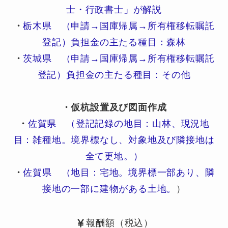
士・行政書士」が解説
・
栃木県 （申請→国庫帰属→所有権移転嘱託
登記）負担金の主たる種目：森林
・
茨城県 （申請→国庫帰属→所有権移転嘱託
登記）負担金の主たる種目：その他
・仮杭設置及び図面作成
・
佐賀県 （登記記録の地目：山林、現況地
目：雑種地。境界標なし、対象地及び隣接地は
全て更地。）
・
佐賀県 （地目：宅地。境界標一部あり、隣
接地の一部に建物がある土地。
）
報酬額（税込）