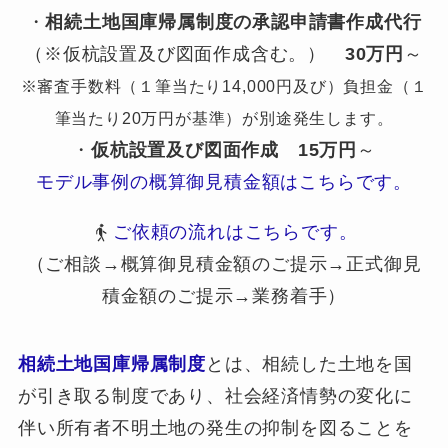
・
相続土地国庫帰属制度の承認申請書作成代行
（※仮杭設置及び図面作成含む。）
30万円
～
※審査手数料（１筆当たり14,000円及び）負担金（１
筆当たり20万円が基準）が別途発生します。
・
仮杭設置及び図面作成
15万円
～
モデル事例の概算御見積金額はこちらです。
ご依頼の流れはこちらです。
（ご相談→概算御見積金額のご提示→正式御見
積金額のご提示→業務着手）
相続土地国庫帰属制度
とは、相続した土地を国
が引き取る制度であり、社会経済情勢の変化に
伴い所有者不明土地の発生の抑制を図ることを