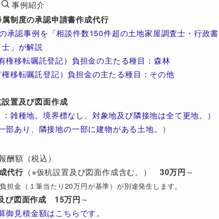
事例紹介
帰属制度の承認申請書作成代行
の承認事例を「相談件数150件超の土地家屋調査士・行政書
士」が解説
有権移転嘱託登記）負担金の主たる種目：森林
有権移転嘱託登記）負担金の主たる種目：その他
杭設置及び図面作成
目：雑種地。境界標なし、対象地及び隣接地は全て更地。）
一部あり、隣接地の一部に建物がある土地。
）
報酬額（税込）
成代行
（※仮杭設置及び図面作成含む。）
30万円
～
び）負担金（１筆当たり20万円が基準）が別途発生します。
及び図面作成
15万円
～
算御見積金額はこちらです。