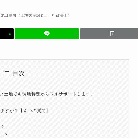
池田卓司（土地家屋調査士・行政書士）
目次
ない土地でも現地特定からフルサポートします。
せますか？【４つの質問】
ら？
…？