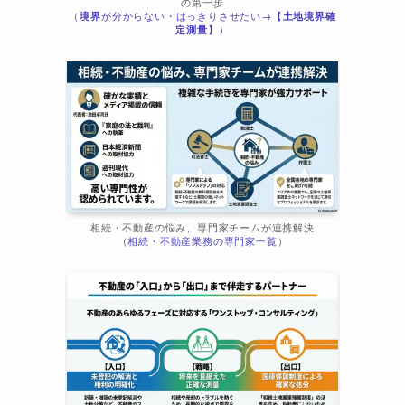
の第一歩
（
境界
が分からない・はっきりさせたい→【
土地境界確
ま
定測量
】）
相続・不動産の悩み、専門家チームが連携解決
（
相続・不動産業務の専門家一覧
）