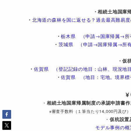
・相続土地国庫
・
北海道の森林を国に返せる？過去最高難易度
・
栃木県 （申請→国庫帰属→所
・
茨城県 （申請→国庫帰属→所
・仮
・
佐賀県 （登記記録の地目：山林、現況地
・
佐賀県 （地目：宅地。境界標
・
相続土地国庫帰属制度の承認申請書作
※審査手数料（１筆当たり14,000円及
・
仮杭設置
モデル事例の概