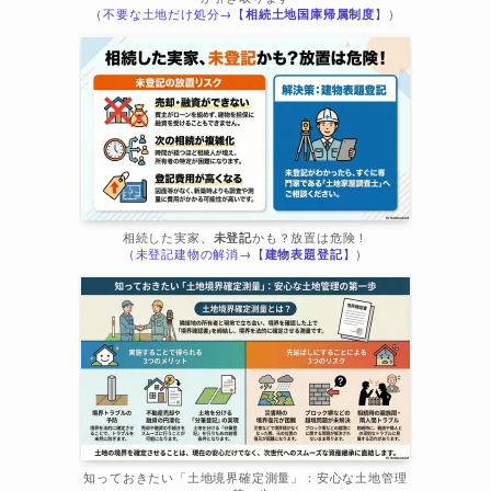
（不要な土地だけ処分→【
相続土地国庫帰属制度
】）
相続した実家、
未登記
かも？放置は危険！
（未登記建物の解消→【
建物表題登記
】）
知っておきたい「土地境界確定測量」：安心な土地管理