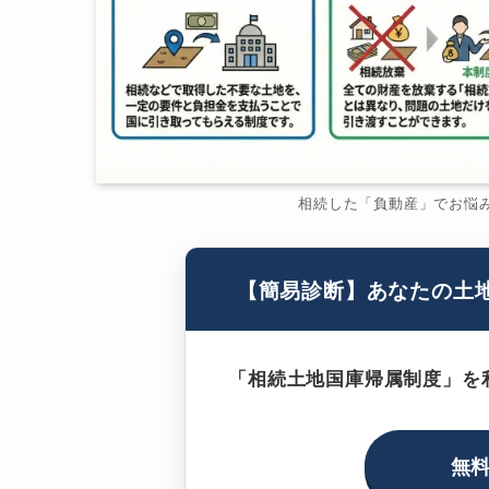
相続した「負動産」でお悩
【簡易診断】あなたの土
「相続土地国庫帰属制度」を
無