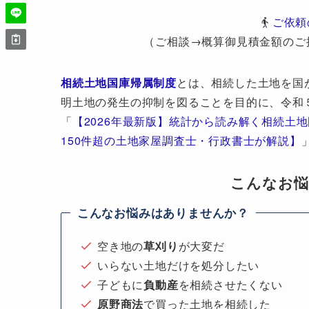
ご依頼
（ご相談→概算御見積金額のご
相続土地国庫帰属制度
とは、相続した土地を国
明土地の発生の抑制を図ることを目的に、令和
「
【2026年最新版】統計から読み解く相続土
150件超の土地家屋調査士・行政書士が解説】
こんなお
こんなお悩みはありませんか？
空き地の
草刈り
が大変だ
いらない土地だけを処分したい
子どもに
負動産
を相続させたくない
原野商法
で買った土地を相続した