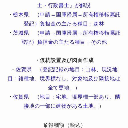
士・行政書士」が解説
・
栃木県 （申請→国庫帰属→所有権移転嘱託
登記）負担金の主たる種目：森林
・
茨城県 （申請→国庫帰属→所有権移転嘱託
登記）負担金の主たる種目：その他
・仮杭設置及び図面作成
・
佐賀県 （登記記録の地目：山林、現況地
目：雑種地。境界標なし、対象地及び隣接地は
全て更地。）
・
佐賀県 （地目：宅地。境界標一部あり、隣
接地の一部に建物がある土地。
）
報酬額（税込）