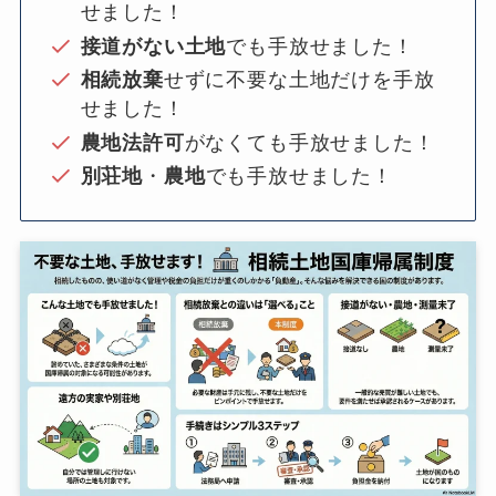
せました！
接道がない土地
でも手放せました！
相続放棄
せずに不要な土地だけを手放
せました！
農地法許可
がなくても手放せました！
別荘地
・
農地
でも手放せました！