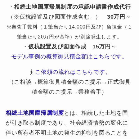
・
相続土地国庫帰属制度の承認申請書作成代行
（※仮杭設置及び図面作成含む。）
30万円
～
※審査手数料（１筆当たり14,000円及び）負担金（１
筆当たり20万円が基準）が別途発生します。
・
仮杭設置及び図面作成
15万円
～
モデル事例の概算御見積金額はこちらです。
ご依頼の流れはこちらです。
（ご相談→概算御見積金額のご提示→正式御見
積金額のご提示→業務着手）
相続土地国庫帰属制度
とは、相続した土地を国
が引き取る制度であり、社会経済情勢の変化に
伴い所有者不明土地の発生の抑制を図ることを