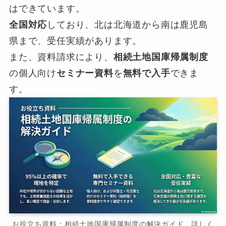
はできています。
全国対応
しており、北は北海道から南は鹿児島
県まで、受任実績があります。
また、資料請求により、
相続土地国庫帰属制度
の個人向け
セミナー資料
を
無料で入手
できま
す。
お役立ち資料：相続土地国庫帰属制度の解決ガイド 詳しく