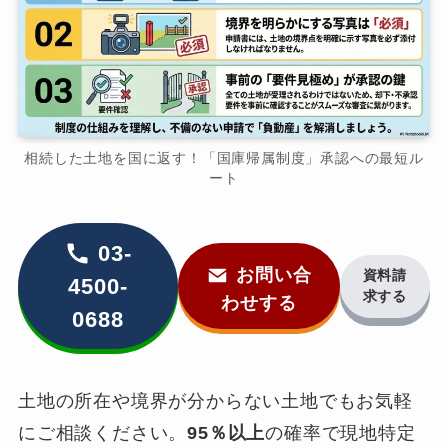
相続した土地を国に返す！「国庫帰属制度」承認への最短ル
ート
03-
お問い合
資料請
4500-
求する
わせする
0688
土地の所在や境界が分からない土地でもお気軽
にご相談ください。
95％以上
の確率で現地特定