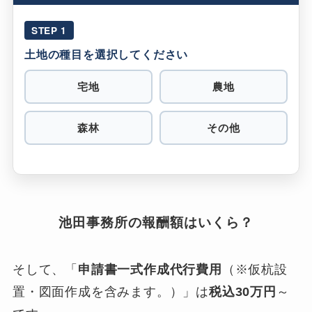
STEP 1
土地の種目を選択してください
宅地
農地
森林
その他
池田事務所の報酬額はいくら？
そして、「
申請書一式作成代行費用
（※仮杭設
置・図面作成を含みます。）」は
税込30万円
～