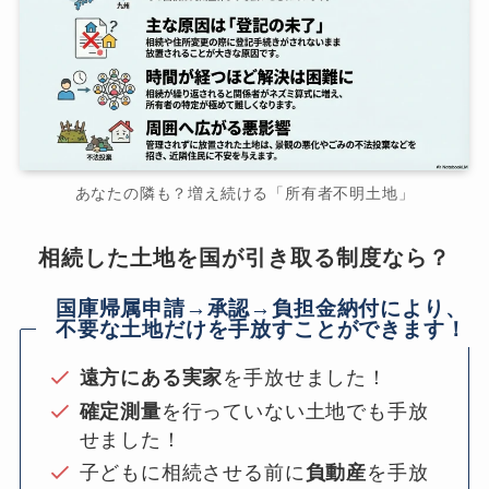
あなたの隣も？増え続ける「所有者不明土地」
相続した土地を国が引き取る制度なら？
国庫帰属申請→承認→負担金納付により、
不要な土地だけを手放すことができます！
遠方にある実家
を手放せました！
確定測量
を行っていない土地でも手放
せました！
子どもに相続させる前に
負動産
を手放