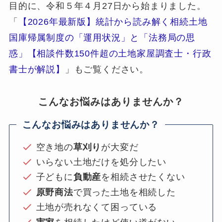
目的に、令和５年４月27日から始まりました。
「
【2026年最新版】統計から読み解く相続土地
国庫帰属制度の「運用状況」と「法務局の思
惑」【相談件数150件超の土地家屋調査士・行政
書士が解説】
」もご覧ください。
こんなお悩みはありませんか？
こんなお悩みはありませんか？
空き地の
草刈り
が大変だ
いらない土地だけを処分したい
子どもに
負動産
を相続させたくない
原野商法
で買った土地を相続した
土地が売れなくて困っている