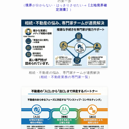
の第一歩
（
境界
が分からない・はっきりさせたい→【
土地境界確
ま
定測量
】）
相続・不動産の悩み、専門家チームが連携解決
（
相続・不動産業務の専門家一覧
）