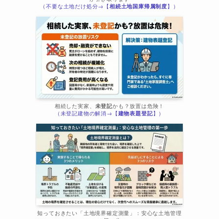
（不要な土地だけ処分→【
相続土地国庫帰属制度
】）
相続した実家、
未登記
かも？放置は危険！
（未登記建物の解消→【
建物表題登記
】）
知っておきたい「土地境界確定測量」：安心な土地管理