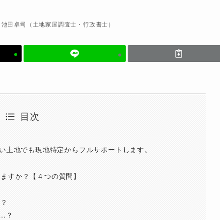
池田卓司（土地家屋調査士・行政書士）
目次
ない土地でも現地特定からフルサポートします。
せますか？【４つの質問】
ら？
…？