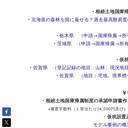
・相続土地国庫
・
北海道の森林を国に返せる？過去最高難易度
・
栃木県 （申請→国庫帰属→所
・
茨城県 （申請→国庫帰属→所
・仮
・
佐賀県 （登記記録の地目：山林、現況地
・
佐賀県 （地目：宅地。境界標
・
相続土地国庫帰属制度の承認申請書作
※審査手数料（１筆当たり14,000円及
・
仮杭設置
モデル事例の概