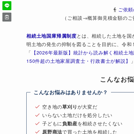
ご依頼
（ご相談→概算御見積金額のご
相続土地国庫帰属制度
とは、相続した土地を国
明土地の発生の抑制を図ることを目的に、令和
「
【2026年最新版】統計から読み解く相続土
150件超の土地家屋調査士・行政書士が解説】
こんなお
こんなお悩みはありませんか？
空き地の
草刈り
が大変だ
いらない土地だけを処分したい
子どもに
負動産
を相続させたくない
原野商法
で買った土地を相続した