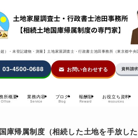
0件超）・未登記建物・測量】土地家屋調査士・行政書士池田事務所（東京都中央
03-4500-0688
お問い合わせする
資料請
務所概要
業務内容
ブログ
報酬額
お役立ち資料
Office
Service
Blog
Reward
resources
国庫帰属制度（相続した土地を手放し