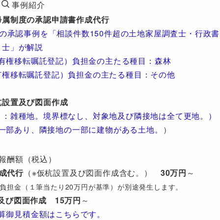
事例紹介
帰属制度の承認申請書作成代行
の承認事例を「相談件数150件超の土地家屋調査士・行政書
士」が解説
有権移転嘱託登記）負担金の主たる種目：森林
有権移転嘱託登記）負担金の主たる種目：その他
杭設置及び図面作成
目：雑種地。境界標なし、対象地及び隣接地は全て更地。）
一部あり、隣接地の一部に建物がある土地。
）
報酬額（税込）
成代行
（※仮杭設置及び図面作成含む。）
30万円
～
び）負担金（１筆当たり20万円が基準）が別途発生します。
及び図面作成
15万円
～
算御見積金額はこちらです。