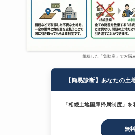
相続した「負動産」でお悩
【簡易診断】あなたの土
「相続土地国庫帰属制度」を
無