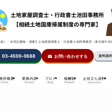
0件超）・未登記建物・測量】土地家屋調査士・行政書士池田事務所（東京都中央
03-4500-0688
お問い合わせする
資料請
務所概要
業務内容
ブログ
報酬額
お役立ち資料
Office
Service
Blog
Reward
resources