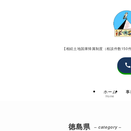
【相続土地国庫帰属制度（相談件数15
ホーム
事
Home
徳島県
– category –