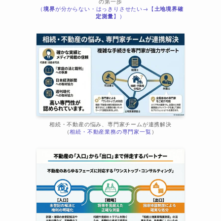
の第一歩
（
境界
が分からない・はっきりさせたい→【
土地境界確
ま
定測量
】）
相続・不動産の悩み、専門家チームが連携解決
（
相続・不動産業務の専門家一覧
）