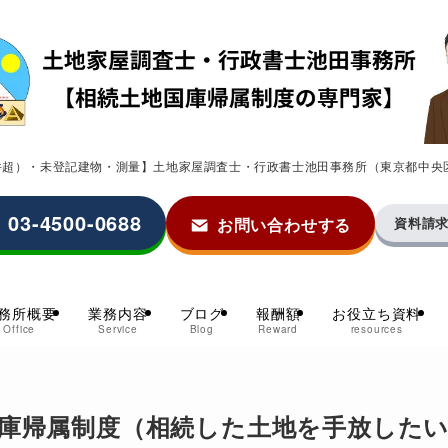
0件超）・未登記建物・測量】土地家屋調査士・行政書士池田事務所（東京都中央
03-4500-0688
お問い合わせする
資料請
務所概要
業務内容
ブログ
報酬額
お役立ち資料
Office
Service
Blog
Reward
resources
庫帰属制度（相続した土地を手放した