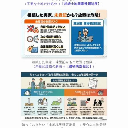
（不要な土地だけ処分→【
相続土地国庫帰属制度
】）
相続した実家、
未登記
かも？放置は危険！
（未登記建物の解消→【
建物表題登記
】）
知っておきたい「土地境界確定測量」：安心な土地管理