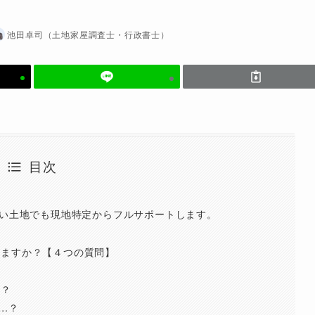
池田卓司（土地家屋調査士・行政書士）
目次
ない土地でも現地特定からフルサポートします。
せますか？【４つの質問】
ら？
…？