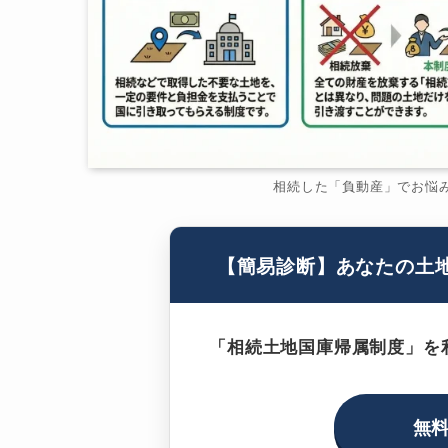
相続した「負動産」でお悩
【簡易診断】あなたの土
「相続土地国庫帰属制度」を
無