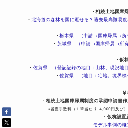
・相続土地国庫
・
北海道の森林を国に返せる？過去最高難易度
・
栃木県 （申請→国庫帰属→所
・
茨城県 （申請→国庫帰属→所
・仮
・
佐賀県 （登記記録の地目：山林、現況地
・
佐賀県 （地目：宅地。境界標
・
相続土地国庫帰属制度の承認申請書作
※審査手数料（１筆当たり14,000円及
・
仮杭設置
モデル事例の概