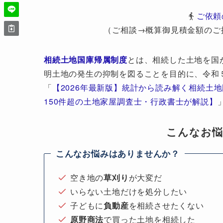
ご依頼
（ご相談→概算御見積金額のご
相続土地国庫帰属制度
とは、相続した土地を国
明土地の発生の抑制を図ることを目的に、令和
「
【2026年最新版】統計から読み解く相続土
150件超の土地家屋調査士・行政書士が解説】
こんなお
こんなお悩みはありませんか？
空き地の
草刈り
が大変だ
いらない土地だけを処分したい
子どもに
負動産
を相続させたくない
原野商法
で買った土地を相続した