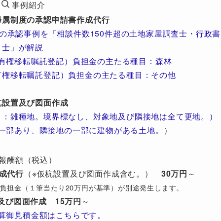
事例紹介
帰属制度の承認申請書作成代行
の承認事例を「相談件数150件超の土地家屋調査士・行政書
士」が解説
有権移転嘱託登記）負担金の主たる種目：森林
有権移転嘱託登記）負担金の主たる種目：その他
杭設置及び図面作成
目：雑種地。境界標なし、対象地及び隣接地は全て更地。）
一部あり、隣接地の一部に建物がある土地。
）
報酬額（税込）
成代行
（※仮杭設置及び図面作成含む。）
30万円
～
び）負担金（１筆当たり20万円が基準）が別途発生します。
及び図面作成
15万円
～
算御見積金額はこちらです。