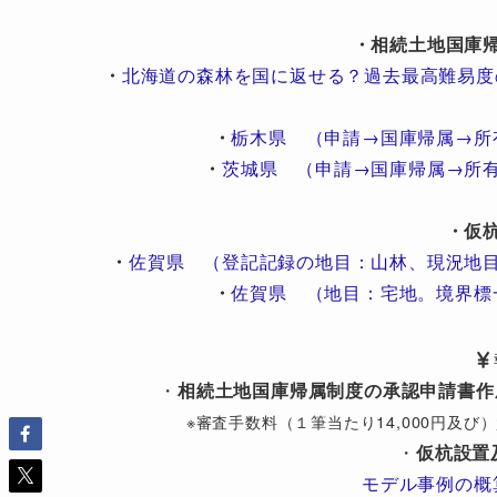
・相続土地国庫
・
北海道の森林を国に返せる？過去最高難易度
・
栃木県 （申請→国庫帰属→所
・
茨城県 （申請→国庫帰属→所
・仮
・
佐賀県 （登記記録の地目：山林、現況地
・
佐賀県 （地目：宅地。境界標
・
相続土地国庫帰属制度の承認申請書作
※審査手数料（１筆当たり14,000円及
・
仮杭設置
モデル事例の概