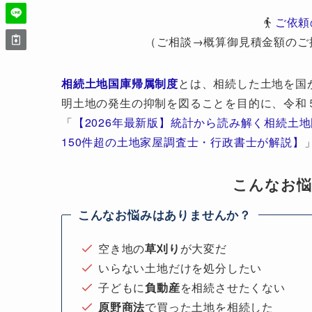
ご依頼
（ご相談→概算御見積金額のご
相続土地国庫帰属制度
とは、相続した土地を国
明土地の発生の抑制を図ることを目的に、令和
「
【2026年最新版】統計から読み解く相続土
150件超の土地家屋調査士・行政書士が解説】
こんなお
こんなお悩みはありませんか？
空き地の
草刈り
が大変だ
いらない土地だけを処分したい
子どもに
負動産
を相続させたくない
原野商法
で買った土地を相続した