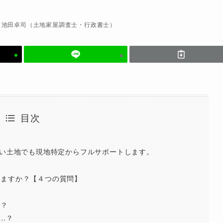
池田卓司（土地家屋調査士・行政書士）
目次
ない土地でも現地特定からフルサポートします。
せますか？【４つの質問】
ら？
…？