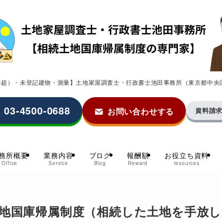
0件超）・未登記建物・測量】土地家屋調査士・行政書士池田事務所（東京都中央
03-4500-0688
お問い合わせする
資料請
務所概要
業務内容
ブログ
報酬額
お役立ち資料
Office
Service
Blog
Reward
resources
地国庫帰属制度（相続した土地を手放し