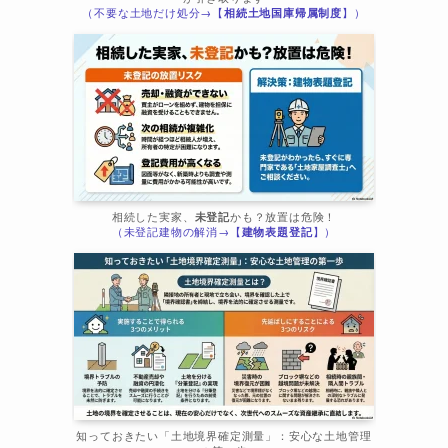
（不要な土地だけ処分→【
相続土地国庫帰属制度
】）
相続した実家、
未登記
かも？放置は危険！
（未登記建物の解消→【
建物表題登記
】）
知っておきたい「土地境界確定測量」：安心な土地管理