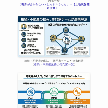
の第一歩
（
境界
が分からない・はっきりさせたい→【
土地境界確
ま
定測量
】）
相続・不動産の悩み、専門家チームが連携解決
（
相続・不動産業務の専門家一覧
）