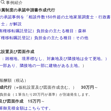
事例紹介
帰属制度の承認申請書作成代行
の承認事例を「相談件数150件超の土地家屋調査士・行政書
士」が解説
有権移転嘱託登記）負担金の主たる種目：森林
有権移転嘱託登記）負担金の主たる種目：その他
杭設置及び図面作成
目：雑種地。境界標なし、対象地及び隣接地は全て更地。）
一部あり、隣接地の一部に建物がある土地。
）
報酬額（税込）
成代行
（※仮杭設置及び図面作成含む。）
30万円
～
び）負担金（１筆当たり20万円が基準）が別途発生します。
及び図面作成
15万円
～
算御見積金額はこちらです。