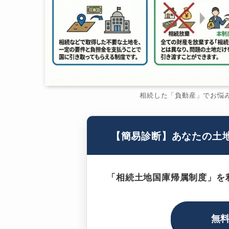
相続した「負動産」でお悩
【簡易診断】あなたの土
「相続土地国庫帰属制度」を
無