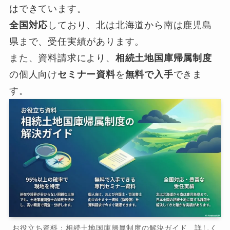
はできています。
全国対応
しており、北は北海道から南は鹿児島
県まで、受任実績があります。
また、資料請求により、
相続土地国庫帰属制度
の個人向け
セミナー資料
を
無料で入手
できま
す。
お役立ち資料：相続土地国庫帰属制度の解決ガイド 詳しく