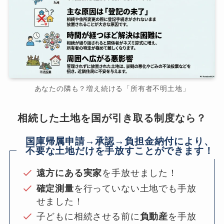
あなたの隣も？増え続ける「所有者不明土地」
相続した土地を国が引き取る制度なら？
国庫帰属申請→承認→負担金納付により、
不要な土地だけを手放すことができます！
遠方にある実家
を手放せました！
確定測量
を行っていない土地でも手放
せました！
子どもに相続させる前に
負動産
を手放