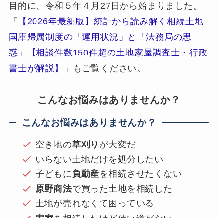
目的に、令和５年４月27日から始まりました。
「
【2026年最新版】統計から読み解く相続土地
国庫帰属制度の「運用状況」と「法務局の思
惑」【相談件数150件超の土地家屋調査士・行政
書士が解説】
」もご覧ください。
こんなお悩みはありませんか？
こんなお悩みはありませんか？
空き地の
草刈り
が大変だ
いらない土地だけを処分したい
子どもに
負動産
を相続させたくない
原野商法
で買った土地を相続した
土地が売れなくて困っている