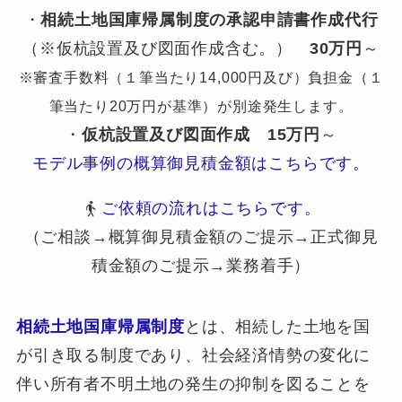
・
相続土地国庫帰属制度の承認申請書作成代行
（※仮杭設置及び図面作成含む。）
30万円
～
※審査手数料（１筆当たり14,000円及び）負担金（１
筆当たり20万円が基準）が別途発生します。
・
仮杭設置及び図面作成
15万円
～
モデル事例の概算御見積金額はこちらです。
ご依頼の流れはこちらです。
（ご相談→概算御見積金額のご提示→正式御見
積金額のご提示→業務着手）
相続土地国庫帰属制度
とは、相続した土地を国
が引き取る制度であり、社会経済情勢の変化に
伴い所有者不明土地の発生の抑制を図ることを