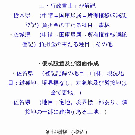
士・行政書士」が解説
・
栃木県 （申請→国庫帰属→所有権移転嘱託
登記）負担金の主たる種目：森林
・
茨城県 （申請→国庫帰属→所有権移転嘱託
登記）負担金の主たる種目：その他
・仮杭設置及び図面作成
・
佐賀県 （登記記録の地目：山林、現況地
目：雑種地。境界標なし、対象地及び隣接地は
全て更地。）
・
佐賀県 （地目：宅地。境界標一部あり、隣
接地の一部に建物がある土地。
）
報酬額（税込）