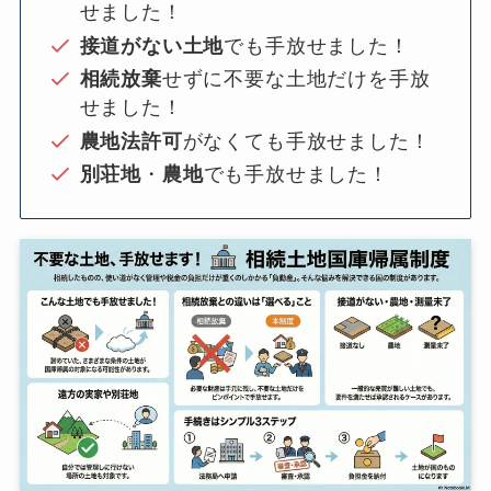
せました！
接道がない土地
でも手放せました！
相続放棄
せずに不要な土地だけを手放
せました！
農地法許可
がなくても手放せました！
別荘地
・
農地
でも手放せました！