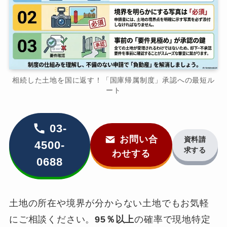
相続した土地を国に返す！「国庫帰属制度」承認への最短ル
ート
03-
お問い合
資料請
4500-
求する
わせする
0688
土地の所在や境界が分からない土地でもお気軽
にご相談ください。
95％以上
の確率で現地特定