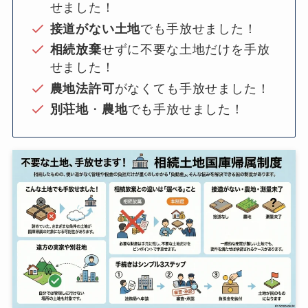
せました！
接道がない土地
でも手放せました！
相続放棄
せずに不要な土地だけを手放
せました！
農地法許可
がなくても手放せました！
別荘地
・
農地
でも手放せました！