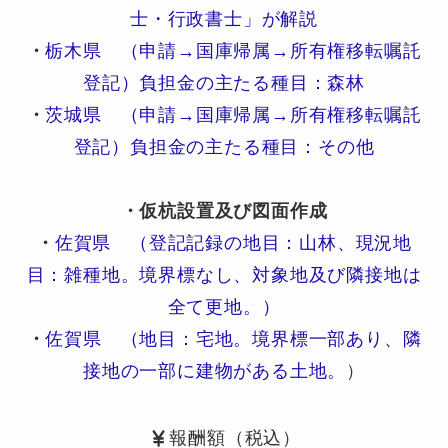
士・行政書士」が解説
・
栃木県 （申請→国庫帰属→所有権移転嘱託
登記）負担金の主たる種目：森林
・
茨城県 （申請→国庫帰属→所有権移転嘱託
登記）負担金の主たる種目：その他
・仮杭設置及び図面作成
・
佐賀県 （登記記録の地目：山林、現況地
目：雑種地。境界標なし、対象地及び隣接地は
全て更地。）
・
佐賀県 （地目：宅地。境界標一部あり、隣
接地の一部に建物がある土地。
）
報酬額（税込）