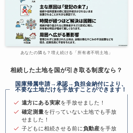
あなたの隣も？増え続ける「所有者不明土地」
相続した土地を国が引き取る制度なら？
国庫帰属申請→承認→負担金納付により、
不要な土地だけを手放すことができます！
遠方にある実家
を手放せました！
確定測量
を行っていない土地でも手放
せました！
子どもに相続させる前に
負動産
を手放