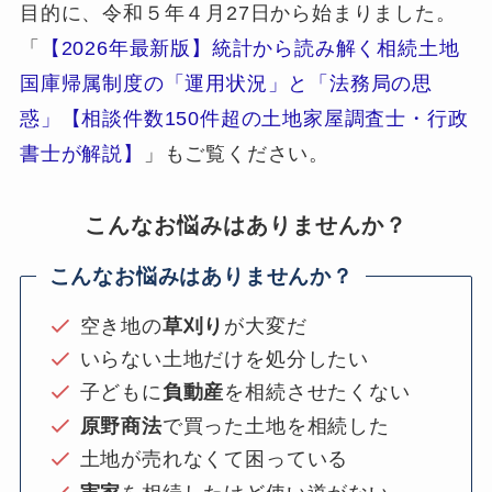
目的に、令和５年４月27日から始まりました。
「
【2026年最新版】統計から読み解く相続土地
国庫帰属制度の「運用状況」と「法務局の思
惑」【相談件数150件超の土地家屋調査士・行政
書士が解説】
」もご覧ください。
こんなお悩みはありませんか？
こんなお悩みはありませんか？
空き地の
草刈り
が大変だ
いらない土地だけを処分したい
子どもに
負動産
を相続させたくない
原野商法
で買った土地を相続した
土地が売れなくて困っている