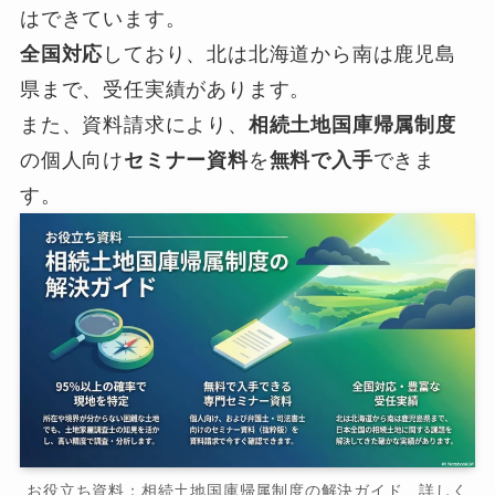
はできています。
全国対応
しており、北は北海道から南は鹿児島
県まで、受任実績があります。
また、資料請求により、
相続土地国庫帰属制度
の個人向け
セミナー資料
を
無料で入手
できま
す。
お役立ち資料：相続土地国庫帰属制度の解決ガイド 詳しく