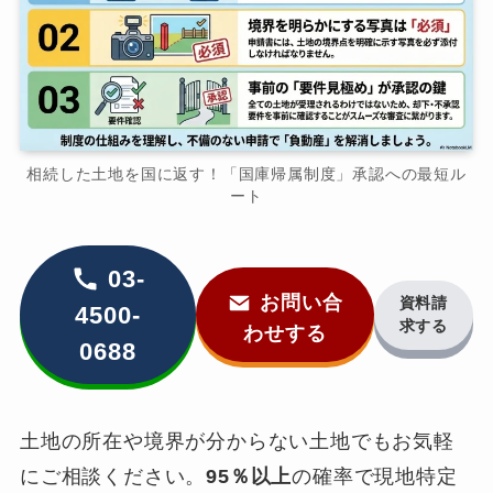
相続した土地を国に返す！「国庫帰属制度」承認への最短ル
ート
03-
お問い合
資料請
4500-
求する
わせする
0688
土地の所在や境界が分からない土地でもお気軽
にご相談ください。
95％以上
の確率で現地特定