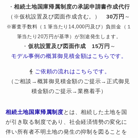
・
相続土地国庫帰属制度の承認申請書作成代行
（※仮杭設置及び図面作成含む。）
30万円
～
※審査手数料（１筆当たり14,000円及び）負担金（１
筆当たり20万円が基準）が別途発生します。
・
仮杭設置及び図面作成
15万円
～
モデル事例の概算御見積金額はこちらです。
ご依頼の流れはこちらです。
（ご相談→概算御見積金額のご提示→正式御見
積金額のご提示→業務着手）
相続土地国庫帰属制度
とは、相続した土地を国
が引き取る制度であり、社会経済情勢の変化に
伴い所有者不明土地の発生の抑制を図ることを