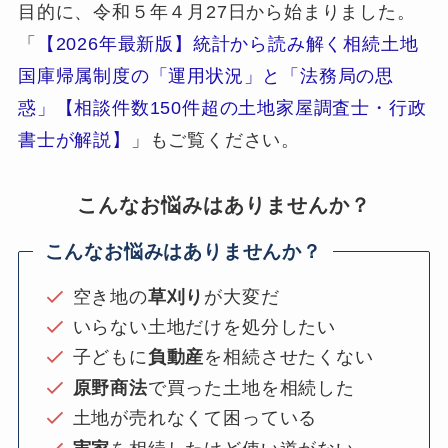
目的に、令和５年４月27日から始まりました。
「
【2026年最新版】統計から読み解く相続土地
国庫帰属制度の「運用状況」と「法務局の思
惑」【相談件数150件超の土地家屋調査士・行政
書士が解説】
」もご覧ください。
こんなお悩みはありませんか？
こんなお悩みはありませんか？
空き地の
草刈り
が大変だ
いらない土地だけを処分したい
子どもに
負動産
を相続させたくない
原野商法
で買った土地を相続した
土地が売れなくて困っている