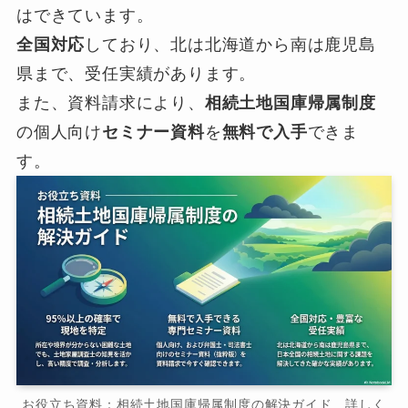
はできています。
全国対応
しており、北は北海道から南は鹿児島
県まで、受任実績があります。
また、資料請求により、
相続土地国庫帰属制度
の個人向け
セミナー資料
を
無料で入手
できま
す。
お役立ち資料：相続土地国庫帰属制度の解決ガイド 詳しく