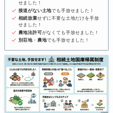
せました！
接道がない土地
でも手放せました！
相続放棄
せずに不要な土地だけを手放
せました！
農地法許可
がなくても手放せました！
別荘地
・
農地
でも手放せました！