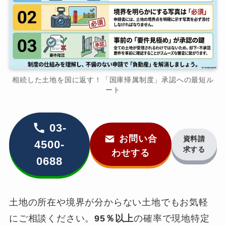
相続した土地を国に返す！「国庫帰属制度」承認への最短ル
ート
03-
お問い合
資料請
4500-
求する
わせする
0688
土地の所在や境界が分からない土地でもお気軽
にご相談ください。
95％以上
の確率で現地特定