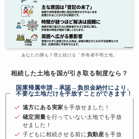
あなたの隣も？増え続ける「所有者不明土地」
相続した土地を国が引き取る制度なら？
国庫帰属申請→承認→負担金納付により、
不要な土地だけを手放すことができます！
遠方にある実家
を手放せました！
確定測量
を行っていない土地でも手放
せました！
子どもに相続させる前に
負動産
を手放