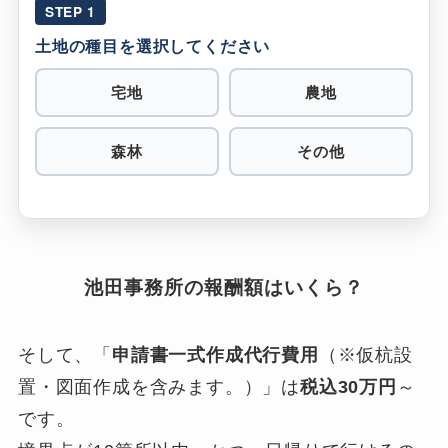
STEP 1
土地の種目を選択してください
宅地
農地
森林
その他
池田事務所の報酬額はいくら？
そして、「
申請書一式作成代行費用
（※仮杭設
置・図面作成を含みます。）」は
税込30万円
～
です。