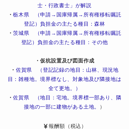
士・行政書士」が解説
・
栃木県 （申請→国庫帰属→所有権移転嘱託
登記）負担金の主たる種目：森林
・
茨城県 （申請→国庫帰属→所有権移転嘱託
登記）負担金の主たる種目：その他
・仮杭設置及び図面作成
・
佐賀県 （登記記録の地目：山林、現況地
目：雑種地。境界標なし、対象地及び隣接地は
全て更地。）
・
佐賀県 （地目：宅地。境界標一部あり、隣
接地の一部に建物がある土地。
）
報酬額（税込）