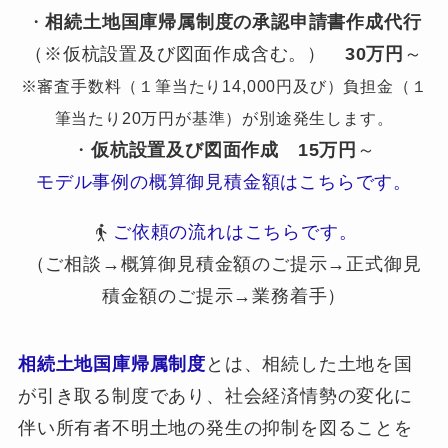
・
相続土地国庫帰属制度の承認申請書作成代行
（※仮杭設置及び図面作成含む。）
30万円
～
※審査手数料（１筆当たり14,000円及び）負担金（１
筆当たり20万円が基準）が別途発生します。
・
仮杭設置及び図面作成
15万円
～
モデル事例の概算御見積金額はこちらです。
ご依頼の流れはこちらです。
（ご相談→概算御見積金額のご提示→正式御見
積金額のご提示→業務着手）
相続土地国庫帰属制度
とは、相続した土地を国
が引き取る制度であり、社会経済情勢の変化に
伴い所有者不明土地の発生の抑制を図ることを