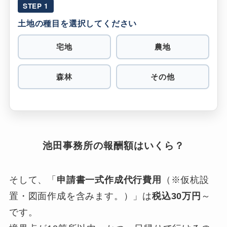
STEP 1
土地の種目を選択してください
宅地
農地
森林
その他
池田事務所の報酬額はいくら？
そして、「
申請書一式作成代行費用
（※仮杭設
置・図面作成を含みます。）」は
税込30万円
～
です。