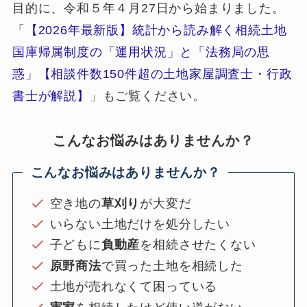
目的に、令和５年４月27日から始まりました。
「
【2026年最新版】統計から読み解く相続土地
国庫帰属制度の「運用状況」と「法務局の思
惑」【相談件数150件超の土地家屋調査士・行政
書士が解説】
」もご覧ください。
こんなお悩みはありませんか？
こんなお悩みはありませんか？
空き地の
草刈り
が大変だ
いらない土地だけを処分したい
子どもに
負動産
を相続させたくない
原野商法
で買った土地を相続した
土地が売れなくて困っている