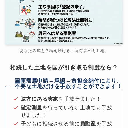
あなたの隣も？増え続ける「所有者不明土地」
相続した土地を国が引き取る制度なら？
国庫帰属申請→承認→負担金納付により、
不要な土地だけを手放すことができます！
遠方にある実家
を手放せました！
確定測量
を行っていない土地でも手放
せました！
子どもに相続させる前に
負動産
を手放