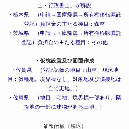
士・行政書士」が解説
・
栃木県 （申請→国庫帰属→所有権移転嘱託
登記）負担金の主たる種目：森林
・
茨城県 （申請→国庫帰属→所有権移転嘱託
登記）負担金の主たる種目：その他
・仮杭設置及び図面作成
・
佐賀県 （登記記録の地目：山林、現況地
目：雑種地。境界標なし、対象地及び隣接地は
全て更地。）
・
佐賀県 （地目：宅地。境界標一部あり、隣
接地の一部に建物がある土地。
）
報酬額（税込）