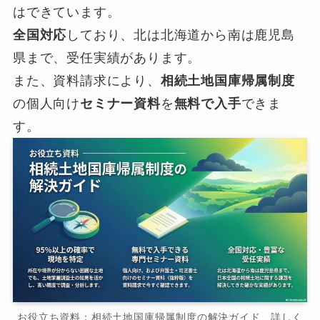
はできています。
全国対応
しており、北は北海道から南は鹿児島
県まで、受任実績があります。
また、資料請求により、
相続土地国庫帰属制度
の個人向け
セミナー資料
を
無料で入手
できま
す。
お役立ち資料：相続土地国庫帰属制度の解決ガイド 詳しく