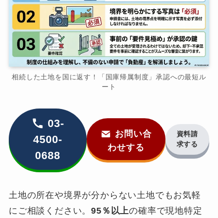
相続した土地を国に返す！「国庫帰属制度」承認への最短ル
ート
03-
お問い合
資料請
4500-
求する
わせする
0688
土地の所在や境界が分からない土地でもお気軽
にご相談ください。
95％以上
の確率で現地特定