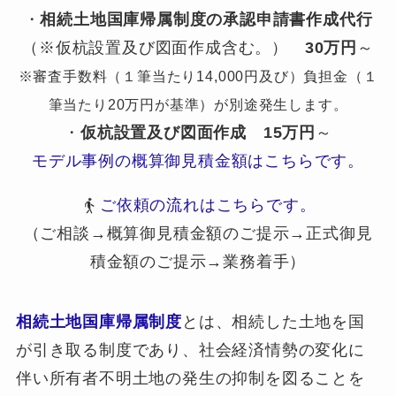
・
相続土地国庫帰属制度の承認申請書作成代行
（※仮杭設置及び図面作成含む。）
30万円
～
※審査手数料（１筆当たり14,000円及び）負担金（１
筆当たり20万円が基準）が別途発生します。
・
仮杭設置及び図面作成
15万円
～
モデル事例の概算御見積金額はこちらです。
ご依頼の流れはこちらです。
（ご相談→概算御見積金額のご提示→正式御見
積金額のご提示→業務着手）
相続土地国庫帰属制度
とは、相続した土地を国
が引き取る制度であり、社会経済情勢の変化に
伴い所有者不明土地の発生の抑制を図ることを