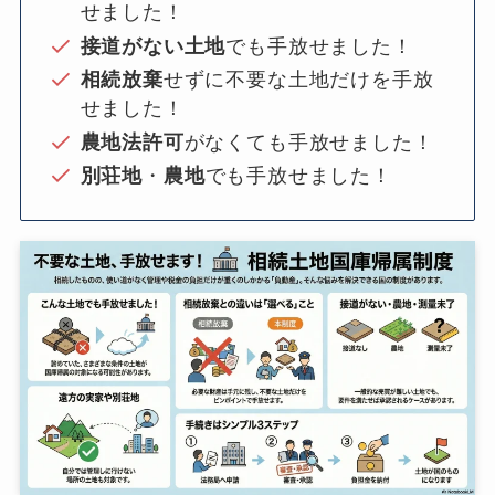
せました！
接道がない土地
でも手放せました！
相続放棄
せずに不要な土地だけを手放
せました！
農地法許可
がなくても手放せました！
別荘地
・
農地
でも手放せました！