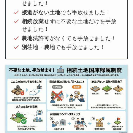
せました！
接道がない土地
でも手放せました！
相続放棄
せずに不要な土地だけを手放
せました！
農地法許可
がなくても手放せました！
別荘地
・
農地
でも手放せました！