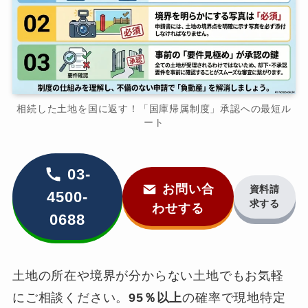
相続した土地を国に返す！「国庫帰属制度」承認への最短ル
ート
03-
お問い合
資料請
4500-
求する
わせする
0688
土地の所在や境界が分からない土地でもお気軽
にご相談ください。
95％以上
の確率で現地特定