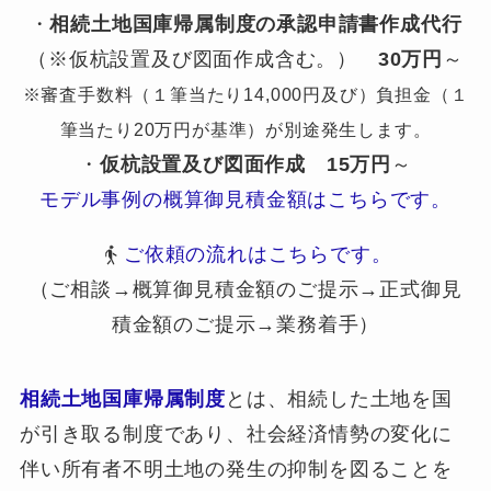
・
相続土地国庫帰属制度の承認申請書作成代行
（※仮杭設置及び図面作成含む。）
30万円
～
※審査手数料（１筆当たり14,000円及び）負担金（１
筆当たり20万円が基準）が別途発生します。
・
仮杭設置及び図面作成
15万円
～
モデル事例の概算御見積金額はこちらです。
ご依頼の流れはこちらです。
（ご相談→概算御見積金額のご提示→正式御見
積金額のご提示→業務着手）
相続土地国庫帰属制度
とは、相続した土地を国
が引き取る制度であり、社会経済情勢の変化に
伴い所有者不明土地の発生の抑制を図ることを