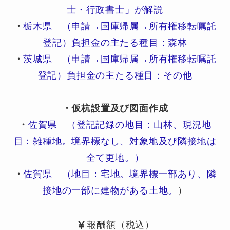
士・行政書士」が解説
・
栃木県 （申請→国庫帰属→所有権移転嘱託
登記）負担金の主たる種目：森林
・
茨城県 （申請→国庫帰属→所有権移転嘱託
登記）負担金の主たる種目：その他
・仮杭設置及び図面作成
・
佐賀県 （登記記録の地目：山林、現況地
目：雑種地。境界標なし、対象地及び隣接地は
全て更地。）
・
佐賀県 （地目：宅地。境界標一部あり、隣
接地の一部に建物がある土地。
）
報酬額（税込）