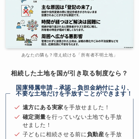
あなたの隣も？増え続ける「所有者不明土地」
相続した土地を国が引き取る制度なら？
国庫帰属申請→承認→負担金納付により、
不要な土地だけを手放すことができます！
遠方にある実家
を手放せました！
確定測量
を行っていない土地でも手放
せました！
子どもに相続させる前に
負動産
を手放