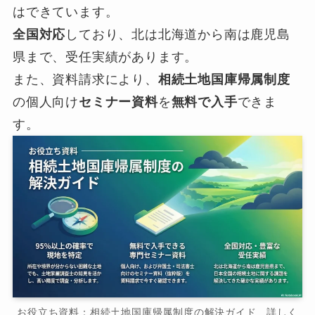
はできています。
全国対応
しており、北は北海道から南は鹿児島
県まで、受任実績があります。
また、資料請求により、
相続土地国庫帰属制度
の個人向け
セミナー資料
を
無料で入手
できま
す。
お役立ち資料：相続土地国庫帰属制度の解決ガイド 詳しく