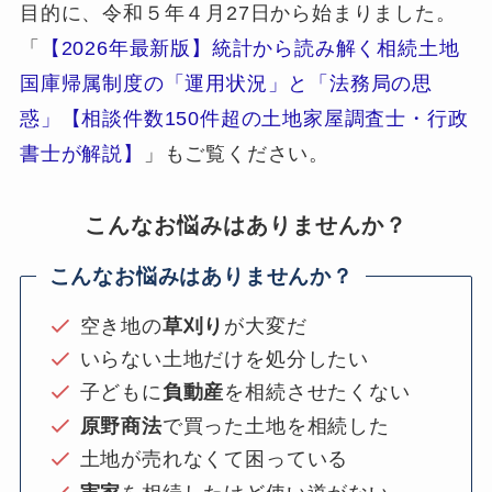
目的に、令和５年４月27日から始まりました。
「
【2026年最新版】統計から読み解く相続土地
国庫帰属制度の「運用状況」と「法務局の思
惑」【相談件数150件超の土地家屋調査士・行政
書士が解説】
」もご覧ください。
こんなお悩みはありませんか？
こんなお悩みはありませんか？
空き地の
草刈り
が大変だ
いらない土地だけを処分したい
子どもに
負動産
を相続させたくない
原野商法
で買った土地を相続した
土地が売れなくて困っている