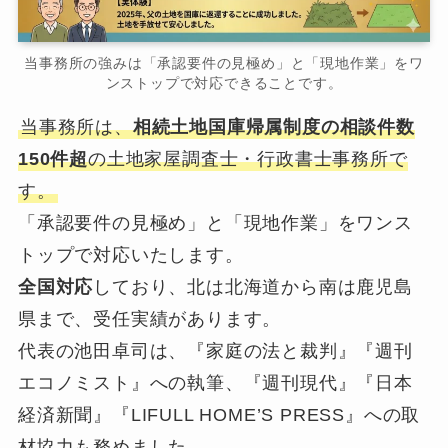
当事務所の強みは「承認要件の見極め」と「現地作業」をワ
ンストップで対応できることです。
当事務所は、
相続土地国庫帰属制度の相談件数
150件超
の土地家屋調査士・行政書士事務所で
す。
「承認要件の見極め」と「現地作業」をワンス
トップで対応いたします。
全国対応
しており、北は北海道から南は鹿児島
県まで、受任実績があります。
代表の池田卓司は、『家庭の法と裁判』『週刊
エコノミスト』への執筆、『週刊現代』『日本
経済新聞』『LIFULL HOME’S PRESS』への取
材協力も務めました。