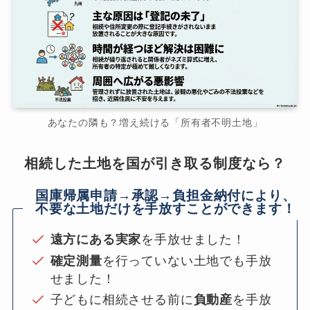
あなたの隣も？増え続ける「所有者不明土地」
相続した土地を国が引き取る制度なら？
国庫帰属申請→承認→負担金納付により、
不要な土地だけを手放すことができます！
遠方にある実家
を手放せました！
確定測量
を行っていない土地でも手放
せました！
子どもに相続させる前に
負動産
を手放