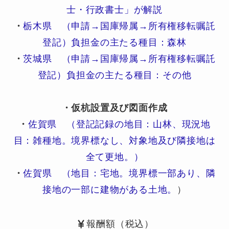
士・行政書士」が解説
・
栃木県 （申請→国庫帰属→所有権移転嘱託
登記）負担金の主たる種目：森林
・
茨城県 （申請→国庫帰属→所有権移転嘱託
登記）負担金の主たる種目：その他
・仮杭設置及び図面作成
・
佐賀県 （登記記録の地目：山林、現況地
目：雑種地。境界標なし、対象地及び隣接地は
全て更地。）
・
佐賀県 （地目：宅地。境界標一部あり、隣
接地の一部に建物がある土地。
）
報酬額（税込）