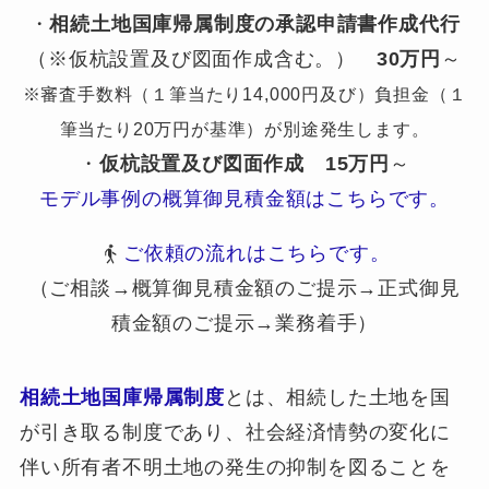
・
相続土地国庫帰属制度の承認申請書作成代行
（※仮杭設置及び図面作成含む。）
30万円
～
※審査手数料（１筆当たり14,000円及び）負担金（１
筆当たり20万円が基準）が別途発生します。
・
仮杭設置及び図面作成
15万円
～
モデル事例の概算御見積金額はこちらです。
ご依頼の流れはこちらです。
（ご相談→概算御見積金額のご提示→正式御見
積金額のご提示→業務着手）
相続土地国庫帰属制度
とは、相続した土地を国
が引き取る制度であり、社会経済情勢の変化に
伴い所有者不明土地の発生の抑制を図ることを