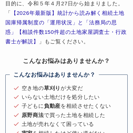
目的に、令和５年４月27日から始まりました。
「
【2026年最新版】統計から読み解く相続土地
国庫帰属制度の「運用状況」と「法務局の思
惑」【相談件数150件超の土地家屋調査士・行政
書士が解説】
」もご覧ください。
こんなお悩みはありませんか？
こんなお悩みはありませんか？
空き地の
草刈り
が大変だ
いらない土地だけを処分したい
子どもに
負動産
を相続させたくない
原野商法
で買った土地を相続した
土地が売れなくて困っている