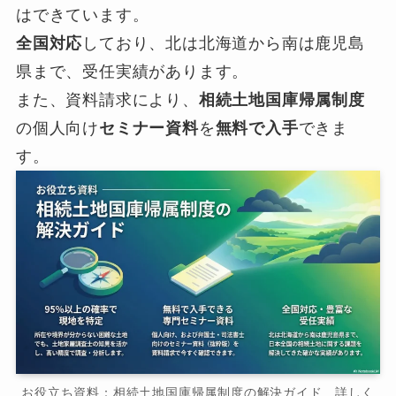
はできています。
全国対応
しており、北は北海道から南は鹿児島
県まで、受任実績があります。
また、資料請求により、
相続土地国庫帰属制度
の個人向け
セミナー資料
を
無料で入手
できま
す。
お役立ち資料：相続土地国庫帰属制度の解決ガイド 詳しく