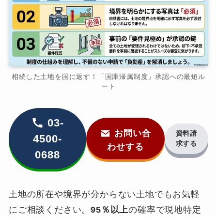
相続した土地を国に返す！「国庫帰属制度」承認への最短ル
ート
03-
お問い合
資料請
4500-
求する
わせする
0688
土地の所在や境界が分からない土地でもお気軽
にご相談ください。
95％以上
の確率で現地特定