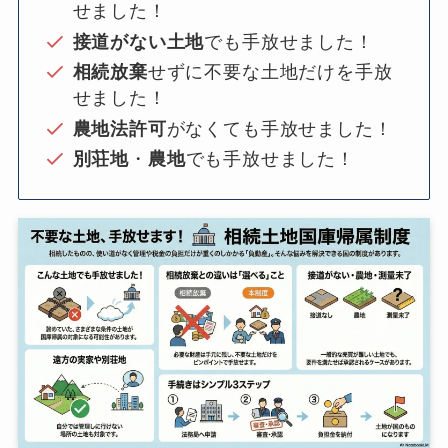
せました！
接道がない土地
でも手放せました！
相続放棄
せずに不要な土地だけを手放
せました！
農地法許可
がなくても手放せました！
別荘地
・
農地
でも手放せました！