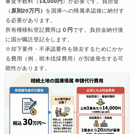
審査手数料（
14,000円
）が必要です。負担金
（
原則20万円）
を国庫への帰属承認後に納付す
る必要があります。
所有権移転登記費用は
０円
です。負担金納付後
に国が嘱託登記をします。
※却下要件・不承認要件を除去するためにかか
る費用（例．樹木伐採費用）が別途発生する可
能性があります。