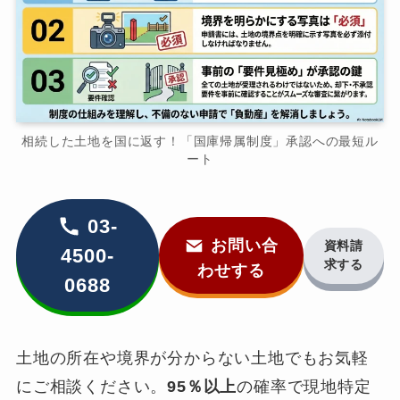
相続した土地を国に返す！「国庫帰属制度」承認への最短ル
ート
03-
お問い合
資料請
4500-
求する
わせする
0688
土地の所在や境界が分からない土地でもお気軽
にご相談ください。
95％以上
の確率で現地特定