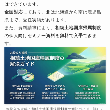
はできています。
全国対応
しており、北は北海道から南は鹿児島
県まで、受任実績があります。
また、資料請求により、
相続土地国庫帰属制度
の個人向け
セミナー資料
を
無料で入手
できま
す。
お役立ち資料：相続土地国庫帰属制度の解決ガイド 詳しく