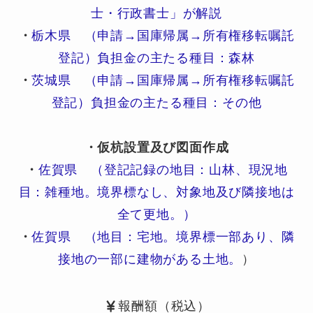
士・行政書士」が解説
・
栃木県 （申請→国庫帰属→所有権移転嘱託
登記）負担金の主たる種目：森林
・
茨城県 （申請→国庫帰属→所有権移転嘱託
登記）負担金の主たる種目：その他
・仮杭設置及び図面作成
・
佐賀県 （登記記録の地目：山林、現況地
目：雑種地。境界標なし、対象地及び隣接地は
全て更地。）
・
佐賀県 （地目：宅地。境界標一部あり、隣
接地の一部に建物がある土地。
）
報酬額（税込）