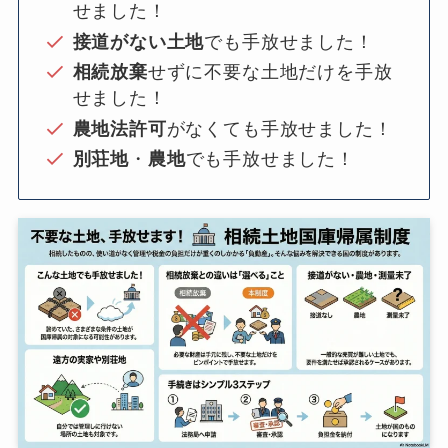
せました！
接道がない土地
でも手放せました！
相続放棄
せずに不要な土地だけを手放
せました！
農地法許可
がなくても手放せました！
別荘地
・
農地
でも手放せました！