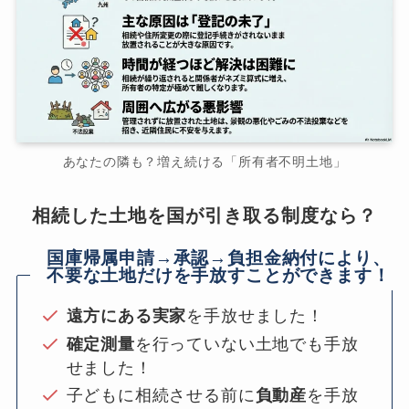
あなたの隣も？増え続ける「所有者不明土地」
相続した土地を国が引き取る制度なら？
国庫帰属申請→承認→負担金納付により、
不要な土地だけを手放すことができます！
遠方にある実家
を手放せました！
確定測量
を行っていない土地でも手放
せました！
子どもに相続させる前に
負動産
を手放