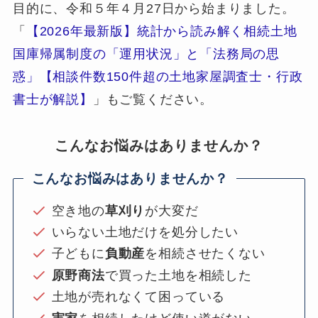
目的に、令和５年４月27日から始まりました。
「
【2026年最新版】統計から読み解く相続土地
国庫帰属制度の「運用状況」と「法務局の思
惑」【相談件数150件超の土地家屋調査士・行政
書士が解説】
」もご覧ください。
こんなお悩みはありませんか？
こんなお悩みはありませんか？
空き地の
草刈り
が大変だ
いらない土地だけを処分したい
子どもに
負動産
を相続させたくない
原野商法
で買った土地を相続した
土地が売れなくて困っている