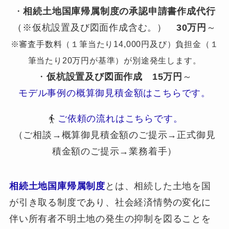
・
相続土地国庫帰属制度の承認申請書作成代行
（※仮杭設置及び図面作成含む。）
30万円
～
※審査手数料（１筆当たり14,000円及び）負担金（１
筆当たり20万円が基準）が別途発生します。
・
仮杭設置及び図面作成
15万円
～
モデル事例の概算御見積金額はこちらです。
ご依頼の流れはこちらです。
（ご相談→概算御見積金額のご提示→正式御見
積金額のご提示→業務着手）
相続土地国庫帰属制度
とは、相続した土地を国
が引き取る制度であり、社会経済情勢の変化に
伴い所有者不明土地の発生の抑制を図ることを