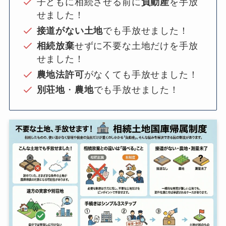
子どもに相続させる前に
負動産
を手放
せました！
接道がない土地
でも手放せました！
相続放棄
せずに不要な土地だけを手放
せました！
農地法許可
がなくても手放せました！
別荘地
・
農地
でも手放せました！