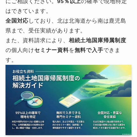
にご相談ください。
95％以上
の確率で現地特定
はできています。
全国対応
しており、北は北海道から南は鹿児島
県まで、受任実績があります。
また、資料請求により、
相続土地国庫帰属制度
の個人向け
セミナー資料
を
無料で入手
できま
す。