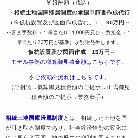
報酬額（税込）
・
相続土地国庫帰属制度の承認申請書作成代行
（※仮杭設置及び図面作成含む。）
30万円
～
※審査手数料（１筆当たり14,000円及び）負担金（１
筆当たり20万円が基準）が別途発生します。
・
仮杭設置及び図面作成
15万円
～
モデル事例の概算御見積金額はこちらです。
ご依頼の流れはこちらです。
（ご相談→概算御見積金額のご提示→正式御見
積金額のご提示→業務着手）
相続土地国庫帰属制度
とは、相続した土地を国
が引き取る制度であり、社会経済情勢の変化に
伴い所有者不明土地の発生の抑制を図ることを