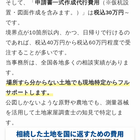
そして、「
申請書一式作成代行費用
（※仮杭設
置・図面作成を含みます。）」は
税込30万円
～
です。
境界点が10箇所以内、かつ、日帰りで行けるの
であれば、税込40万円から税込60万円程度で受
注することが多いです。
当事務所は、全国各地多くの相談実績がありま
す。
場所すら分からない土地でも現地特定からフル
サポートします。
公図しかないような原野や農地でも、測量器械
を活用して土地家屋調査士の知見で特定しま
す。