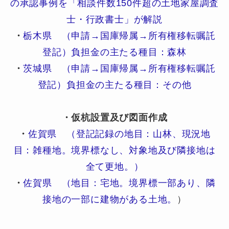
の承認事例を「相談件数150件超の土地家屋調査
士・行政書士」が解説
・
栃木県 （申請→国庫帰属→所有権移転嘱託
登記）負担金の主たる種目：森林
・
茨城県 （申請→国庫帰属→所有権移転嘱託
登記）負担金の主たる種目：その他
・仮杭設置及び図面作成
・
佐賀県 （登記記録の地目：山林、現況地
目：雑種地。境界標なし、対象地及び隣接地は
全て更地。）
・
佐賀県 （地目：宅地。境界標一部あり、隣
接地の一部に建物がある土地。
）