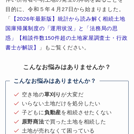
目的に、令和５年４月27日から始まりました。
「
【2026年最新版】統計から読み解く相続土地
国庫帰属制度の「運用状況」と「法務局の思
惑」【相談件数150件超の土地家屋調査士・行政
書士が解説】
」もご覧ください。
こんなお悩みはありませんか？
こんなお悩みはありませんか？
空き地の
草刈り
が大変だ
いらない土地だけを処分したい
子どもに
負動産
を相続させたくない
原野商法
で買った土地を相続した
土地が売れなくて困っている