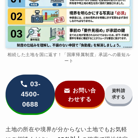
相続した土地を国に返す！「国庫帰属制度」承認への最短ル
ート
03-
お問い合
資料請
4500-
求する
わせする
0688
土地の所在や境界が分からない土地でもお気軽