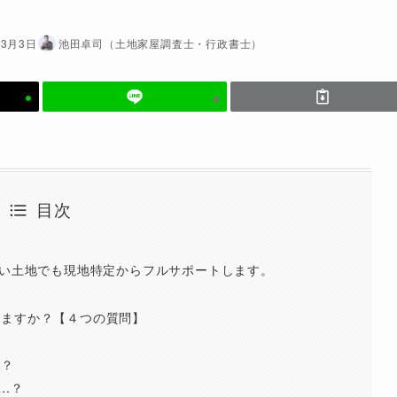
年3月3日
池田卓司（土地家屋調査士・行政書士）
目次
ない土地でも現地特定からフルサポートします。
せますか？【４つの質問】
ら？
…？