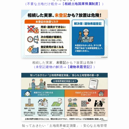
（不要な土地だけ処分→【
相続土地国庫帰属制度
】）
相続した実家、
未登記
かも？放置は危険！
（未登記建物の解消→【
建物表題登記
】）
知っておきたい「土地境界確定測量」：安心な土地管理