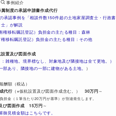
事例紹介
帰属制度の承認申請書作成代行
の承認事例を「相談件数150件超の土地家屋調査士・行政書
士」が解説
有権移転嘱託登記）負担金の主たる種目：森林
有権移転嘱託登記）負担金の主たる種目：その他
杭設置及び図面作成
目：雑種地。境界標なし、対象地及び隣接地は全て更地。）
一部あり、隣接地の一部に建物がある土地。
）
報酬額（税込）
成代行
（※仮杭設置及び図面作成含む。）
30万円
～
び）負担金（１筆当たり20万円が基準）が別途発生します。
及び図面作成
15万円
～
算御見積金額はこちらです。