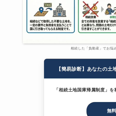
相続した「負動産」でお悩
【簡易診断】あなたの土
「相続土地国庫帰属制度」を
無