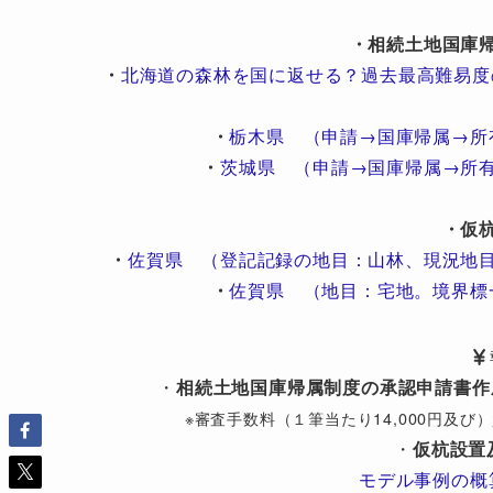
・相続土地国庫
・
北海道の森林を国に返せる？過去最高難易度
・
栃木県 （申請→国庫帰属→所
・
茨城県 （申請→国庫帰属→所
・仮
・
佐賀県 （登記記録の地目：山林、現況地
・
佐賀県 （地目：宅地。境界標
・
相続土地国庫帰属制度の承認申請書作
※審査手数料（１筆当たり14,000円及
・
仮杭設置
モデル事例の概