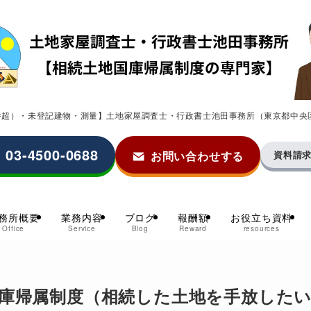
0件超）・未登記建物・測量】土地家屋調査士・行政書士池田事務所（東京都中央
03-4500-0688
お問い合わせする
資料請
務所概要
業務内容
ブログ
報酬額
お役立ち資料
Office
Service
Blog
Reward
resources
庫帰属制度（相続した土地を手放した