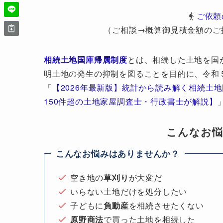
ご依頼
（ご相談→概算御見積金額のご
相続土地国庫帰属制度
とは、相続した土地を国
明土地の発生の抑制を図ることを目的に、令和
「
【2026年最新版】統計から読み解く相続土
150件超の土地家屋調査士・行政書士が解説】
こんなお
こんなお悩みはありませんか？
空き地の
草刈り
が大変だ
いらない土地だけを処分したい
子どもに
負動産
を相続させたくない
原野商法
で買った土地を相続した