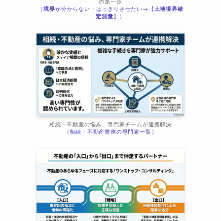
の第一歩
（
境界
が分からない・はっきりさせたい→【
土地境界確
ま
定測量
】）
相続・不動産の悩み、専門家チームが連携解決
（
相続・不動産業務の専門家一覧
）