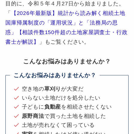
目的に、令和５年４月27日から始まりました。
「
【2026年最新版】統計から読み解く相続土地
国庫帰属制度の「運用状況」と「法務局の思
惑」【相談件数150件超の土地家屋調査士・行政
書士が解説】
」もご覧ください。
こんなお悩みはありませんか？
こんなお悩みはありませんか？
空き地の
草刈り
が大変だ
いらない土地だけを処分したい
子どもに
負動産
を相続させたくない
原野商法
で買った土地を相続した
土地が売れなくて困っている