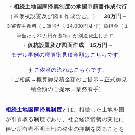
・
相続土地国庫帰属制度の承認申請書作成代行
（※仮杭設置及び図面作成含む。）
30万円
～
※審査手数料（１筆当たり14,000円及び）負担金（１
筆当たり20万円が基準）が別途発生します。
・
仮杭設置及び図面作成
15万円
～
モデル事例の概算御見積金額はこちらです。
ご依頼の流れはこちらです。
（ご相談→概算御見積金額のご提示→正式御見
積金額のご提示→業務着手）
相続土地国庫帰属制度
とは、相続した土地を国
が引き取る制度であり、社会経済情勢の変化に
伴い所有者不明土地の発生の抑制を図ることを