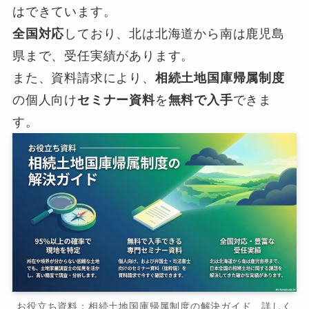
はできています。
全国対応
しており、北は北海道から南は鹿児島
県まで、受任実績があります。
また、資料請求により、
相続土地国庫帰属制度
の個人向け
セミナー資料
を
無料で入手
できま
す。
お役立ち資料：相続土地国庫帰属制度の解決ガイド 詳しく