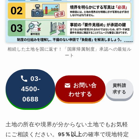
相続した土地を国に返す！「国庫帰属制度」承認への最短ル
ート
03-
お問い合
資料請
4500-
求する
わせする
0688
土地の所在や境界が分からない土地でもお気軽
にご相談ください。
95％以上
の確率で現地特定