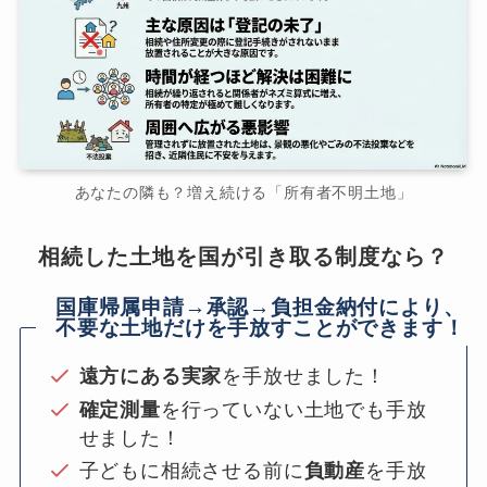
あなたの隣も？増え続ける「所有者不明土地」
相続した土地を国が引き取る制度なら？
国庫帰属申請→承認→負担金納付により、
不要な土地だけを手放すことができます！
遠方にある実家
を手放せました！
確定測量
を行っていない土地でも手放
せました！
子どもに相続させる前に
負動産
を手放