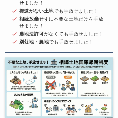
せました！
接道がない土地
でも手放せました！
相続放棄
せずに不要な土地だけを手放
せました！
農地法許可
がなくても手放せました！
別荘地
・
農地
でも手放せました！