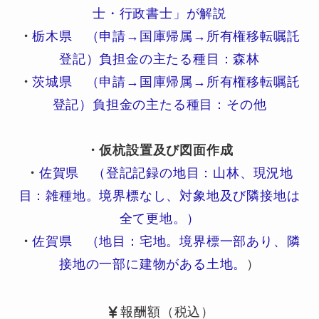
士・行政書士」が解説
・
栃木県 （申請→国庫帰属→所有権移転嘱託
登記）負担金の主たる種目：森林
・
茨城県 （申請→国庫帰属→所有権移転嘱託
登記）負担金の主たる種目：その他
・仮杭設置及び図面作成
・
佐賀県 （登記記録の地目：山林、現況地
目：雑種地。境界標なし、対象地及び隣接地は
全て更地。）
・
佐賀県 （地目：宅地。境界標一部あり、隣
接地の一部に建物がある土地。
）
報酬額（税込）