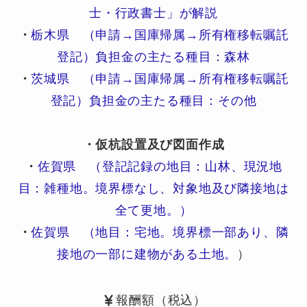
士・行政書士」が解説
・
栃木県 （申請→国庫帰属→所有権移転嘱託
登記）負担金の主たる種目：森林
・
茨城県 （申請→国庫帰属→所有権移転嘱託
登記）負担金の主たる種目：その他
・仮杭設置及び図面作成
・
佐賀県 （登記記録の地目：山林、現況地
目：雑種地。境界標なし、対象地及び隣接地は
全て更地。）
・
佐賀県 （地目：宅地。境界標一部あり、隣
接地の一部に建物がある土地。
）
報酬額（税込）