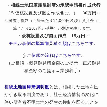
・
相続土地国庫帰属制度の承認申請書作成代行
（※仮杭設置及び図面作成含む。）
30万円
～
※審査手数料（１筆当たり14,000円及び）負担金（１
筆当たり20万円が基準）が別途発生します。
・
仮杭設置及び図面作成
15万円
～
モデル事例の概算御見積金額はこちらです。
ご依頼の流れはこちらです。
（ご相談→概算御見積金額のご提示→正式御見
積金額のご提示→業務着手）
相続土地国庫帰属制度
とは、相続した土地を国
が引き取る制度であり、社会経済情勢の変化に
伴い所有者不明土地の発生の抑制を図ることを