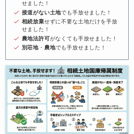
せました！
接道がない土地
でも手放せました！
相続放棄
せずに不要な土地だけを手放
せました！
農地法許可
がなくても手放せました！
別荘地
・
農地
でも手放せました！