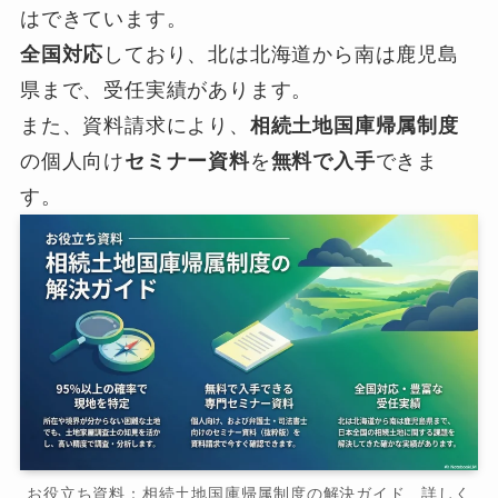
はできています。
全国対応
しており、北は北海道から南は鹿児島
県まで、受任実績があります。
また、資料請求により、
相続土地国庫帰属制度
の個人向け
セミナー資料
を
無料で入手
できま
す。
お役立ち資料：相続土地国庫帰属制度の解決ガイド 詳しく