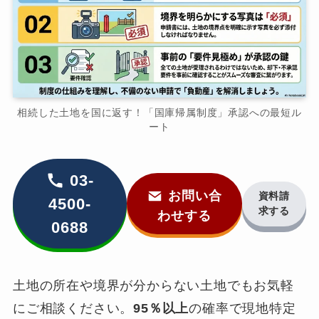
相続した土地を国に返す！「国庫帰属制度」承認への最短ル
ート
03-
お問い合
資料請
4500-
求する
わせする
0688
土地の所在や境界が分からない土地でもお気軽
にご相談ください。
95％以上
の確率で現地特定