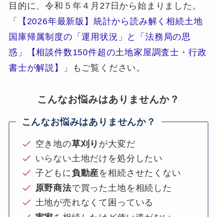
目的に、令和５年４月27日から始まりました。
「
【2026年最新版】統計から読み解く相続土地
国庫帰属制度の「運用状況」と「法務局の思
惑」【相談件数150件超の土地家屋調査士・行政
書士が解説】
」もご覧ください。
こんなお悩みはありませんか？
こんなお悩みはありませんか？
空き地の
草刈り
が大変だ
いらない土地だけを処分したい
子どもに
負動産
を相続させたくない
原野商法
で買った土地を相続した
土地が売れなくて困っている