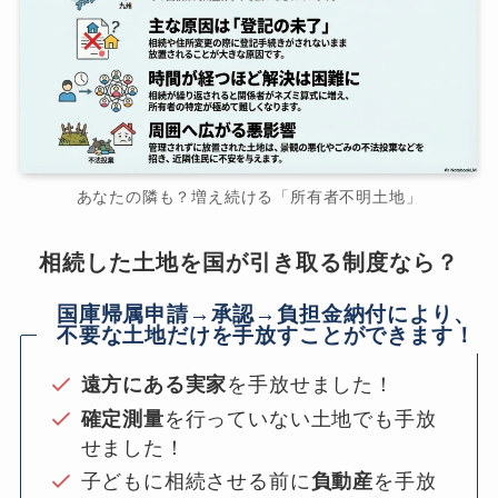
あなたの隣も？増え続ける「所有者不明土地」
相続した土地を国が引き取る制度なら？
国庫帰属申請→承認→負担金納付により、
不要な土地だけを手放すことができます！
遠方にある実家
を手放せました！
確定測量
を行っていない土地でも手放
せました！
子どもに相続させる前に
負動産
を手放