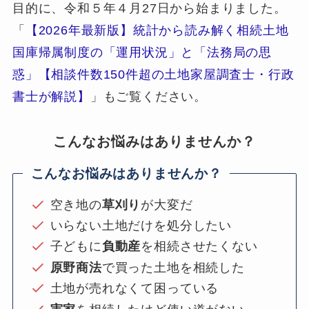
目的に、令和５年４月27日から始まりました。
「
【2026年最新版】統計から読み解く相続土地
国庫帰属制度の「運用状況」と「法務局の思
惑」【相談件数150件超の土地家屋調査士・行政
書士が解説】
」もご覧ください。
こんなお悩みはありませんか？
こんなお悩みはありませんか？
空き地の
草刈り
が大変だ
いらない土地だけを処分したい
子どもに
負動産
を相続させたくない
原野商法
で買った土地を相続した
土地が売れなくて困っている