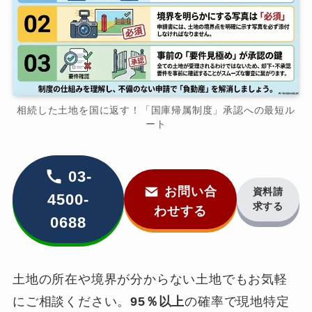
相続した土地を国に返す！「国庫帰属制度」承認への最短ル
ート
03-
お問い合
資料請
4500-
求する
わせする
0688
土地の所在や境界が分からない土地でもお気軽
にご相談ください。
95％以上
の確率で現地特定