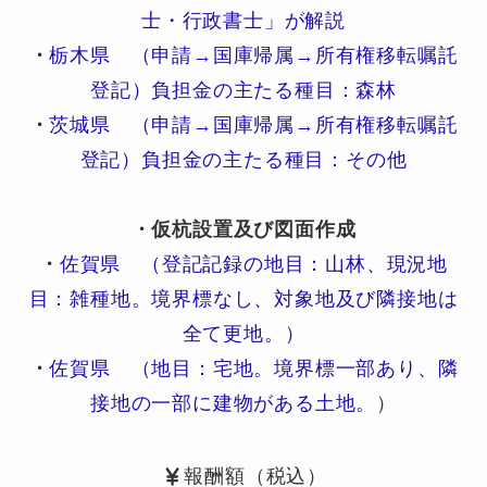
士・行政書士」が解説
・
栃木県 （申請→国庫帰属→所有権移転嘱託
登記）負担金の主たる種目：森林
・
茨城県 （申請→国庫帰属→所有権移転嘱託
登記）負担金の主たる種目：その他
・仮杭設置及び図面作成
・
佐賀県 （登記記録の地目：山林、現況地
目：雑種地。境界標なし、対象地及び隣接地は
全て更地。）
・
佐賀県 （地目：宅地。境界標一部あり、隣
接地の一部に建物がある土地。
）
報酬額（税込）