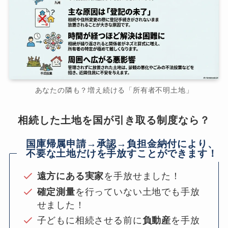
あなたの隣も？増え続ける「所有者不明土地」
相続した土地を国が引き取る制度なら？
国庫帰属申請→承認→負担金納付により、
不要な土地だけを手放すことができます！
遠方にある実家
を手放せました！
確定測量
を行っていない土地でも手放
せました！
子どもに相続させる前に
負動産
を手放