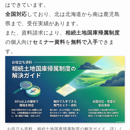
はできています。
全国対応
しており、北は北海道から南は鹿児島
県まで、受任実績があります。
また、資料請求により、
相続土地国庫帰属制度
の個人向け
セミナー資料
を
無料で入手
できま
す。
お役立ち資料：相続土地国庫帰属制度の解決ガイド 詳しく