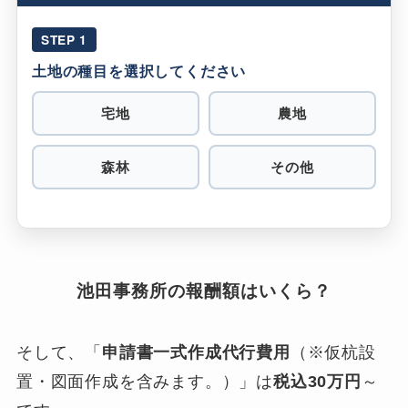
STEP 1
土地の種目を選択してください
宅地
農地
森林
その他
池田事務所の報酬額はいくら？
そして、「
申請書一式作成代行費用
（※仮杭設
置・図面作成を含みます。）」は
税込30万円
～