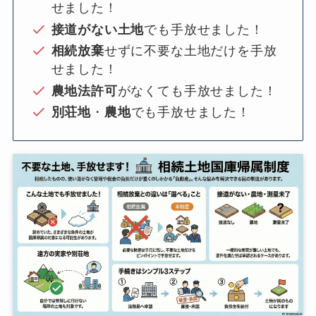
せました！
接道がない土地
でも手放せました！
相続放棄
せずに不要な土地だけを手放
せました！
農地法許可
がなくても手放せました！
別荘地
・
農地
でも手放せました！