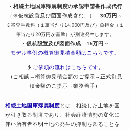
・
相続土地国庫帰属制度の承認申請書作成代行
（※仮杭設置及び図面作成含む。）
30万円
～
※審査手数料（１筆当たり14,000円及び）負担金（１
筆当たり20万円が基準）が別途発生します。
・
仮杭設置及び図面作成
15万円
～
モデル事例の概算御見積金額はこちらです。
ご依頼の流れはこちらです。
（ご相談→概算御見積金額のご提示→正式御見
積金額のご提示→業務着手）
相続土地国庫帰属制度
とは、相続した土地を国
が引き取る制度であり、社会経済情勢の変化に
伴い所有者不明土地の発生の抑制を図ることを