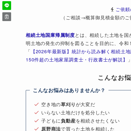
ご依頼
（ご相談→概算御見積金額のご
相続土地国庫帰属制度
とは、相続した土地を国
明土地の発生の抑制を図ることを目的に、令和
「
【2026年最新版】統計から読み解く相続土
150件超の土地家屋調査士・行政書士が解説】
こんなお
こんなお悩みはありませんか？
空き地の
草刈り
が大変だ
いらない土地だけを処分したい
子どもに
負動産
を相続させたくない
原野商法
で買った土地を相続した