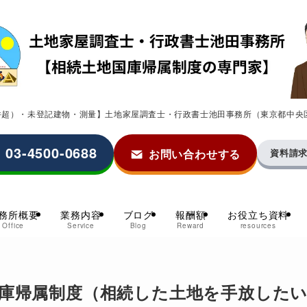
0件超）・未登記建物・測量】土地家屋調査士・行政書士池田事務所（東京都中央
03-4500-0688
お問い合わせする
資料請
務所概要
業務内容
ブログ
報酬額
お役立ち資料
Office
Service
Blog
Reward
resources
庫帰属制度（相続した土地を手放した