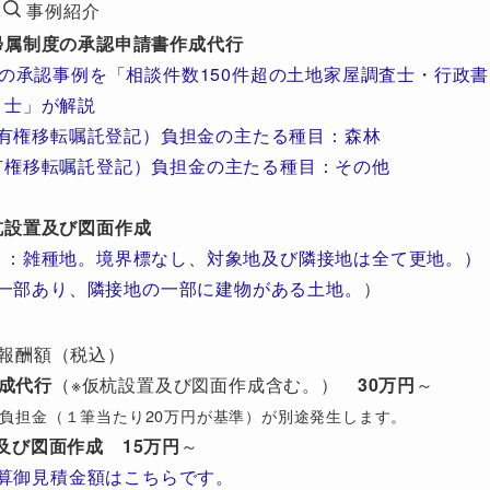
事例紹介
帰属制度の承認申請書作成代行
の承認事例を「相談件数150件超の土地家屋調査士・行政書
士」が解説
有権移転嘱託登記）負担金の主たる種目：森林
有権移転嘱託登記）負担金の主たる種目：その他
杭設置及び図面作成
目：雑種地。境界標なし、対象地及び隣接地は全て更地。）
一部あり、隣接地の一部に建物がある土地。
）
報酬額（税込）
成代行
（※仮杭設置及び図面作成含む。）
30万円
～
び）負担金（１筆当たり20万円が基準）が別途発生します。
及び図面作成
15万円
～
算御見積金額はこちらです。