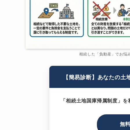
相続した「負動産」でお悩
【簡易診断】あなたの土
「相続土地国庫帰属制度」を
無