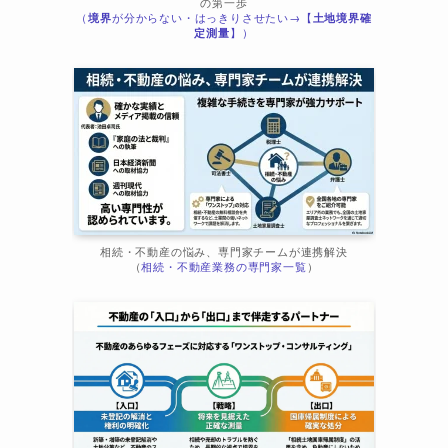
の第一歩
（
境界
が分からない・はっきりさせたい→【
土地境界確
ま
定測量
】）
相続・不動産の悩み、専門家チームが連携解決
（
相続・不動産業務の専門家一覧
）