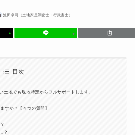
池田卓司（土地家屋調査士・行政書士）
目次
ない土地でも現地特定からフルサポートします。
せますか？【４つの質問】
ら？
…？