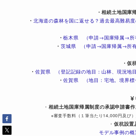
・相続土地国庫
・
北海道の森林を国に返せる？過去最高難易度
・
栃木県 （申請→国庫帰属→所
・
茨城県 （申請→国庫帰属→所
・仮
・
佐賀県 （登記記録の地目：山林、現況地
・
佐賀県 （地目：宅地。境界標
・
相続土地国庫帰属制度の承認申請書作
※審査手数料（１筆当たり14,000円及
・
仮杭設置
モデル事例の概