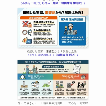
（不要な土地だけ処分→【
相続土地国庫帰属制度
】）
相続した実家、
未登記
かも？放置は危険！
（未登記建物の解消→【
建物表題登記
】）
知っておきたい「土地境界確定測量」：安心な土地管理