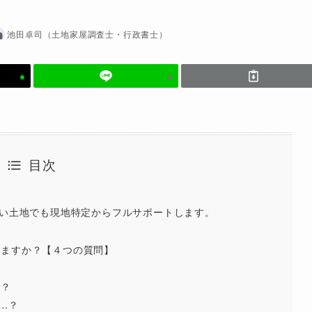
池田卓司（土地家屋調査士・行政書士）
目次
ない土地でも現地特定からフルサポートします。
せますか？【４つの質問】
ら？
…？