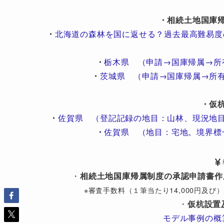
・相続土地国庫
・
北海道の森林を国に返せる？過去最高難易度
・
栃木県 （申請→国庫帰属→所
・
茨城県 （申請→国庫帰属→所
・仮
・
佐賀県 （登記記録の地目：山林、現況地
・
佐賀県 （地目：宅地。境界標
・
相続土地国庫帰属制度の承認申請書作
※審査手数料（１筆当たり14,000円及
・
仮杭設置
モデル事例の概