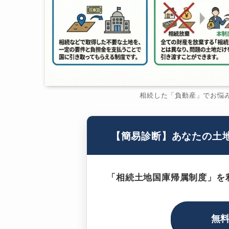
相続した「負動産」でお悩
【簡易診断】あなたの土
「相続土地国庫帰属制度」を
無