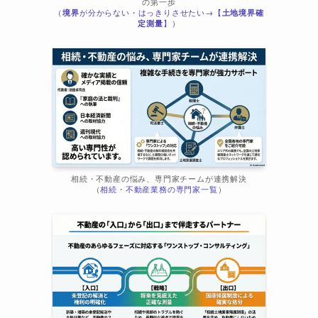
の第一歩
（
境界
が分からない・はっきりさせたい→【
土地境界確
ま
定測量
】）
相続・不動産の悩み、専門家チームが連携解決
（
相続・不動産業務の専門家一覧
）