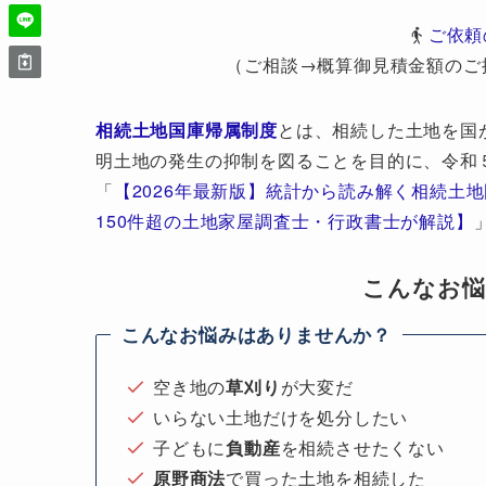
ご依頼
（ご相談→概算御見積金額のご
相続土地国庫帰属制度
とは、相続した土地を国
明土地の発生の抑制を図ることを目的に、令和
「
【2026年最新版】統計から読み解く相続土
150件超の土地家屋調査士・行政書士が解説】
こんなお
こんなお悩みはありませんか？
空き地の
草刈り
が大変だ
いらない土地だけを処分したい
子どもに
負動産
を相続させたくない
原野商法
で買った土地を相続した