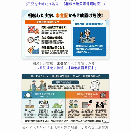
（不要な土地だけ処分→【
相続土地国庫帰属制度
】）
相続した実家、
未登記
かも？放置は危険！
（未登記建物の解消→【
建物表題登記
】）
知っておきたい「土地境界確定測量」：安心な土地管理