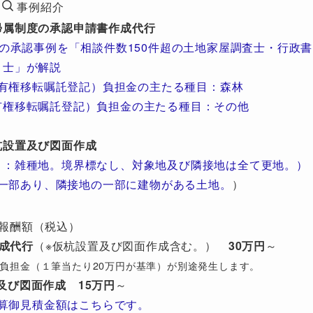
事例紹介
帰属制度の承認申請書作成代行
の承認事例を「相談件数150件超の土地家屋調査士・行政書
士」が解説
有権移転嘱託登記）負担金の主たる種目：森林
有権移転嘱託登記）負担金の主たる種目：その他
杭設置及び図面作成
目：雑種地。境界標なし、対象地及び隣接地は全て更地。）
一部あり、隣接地の一部に建物がある土地。
）
報酬額（税込）
成代行
（※仮杭設置及び図面作成含む。）
30万円
～
び）負担金（１筆当たり20万円が基準）が別途発生します。
及び図面作成
15万円
～
算御見積金額はこちらです。