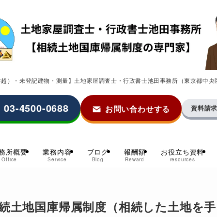
0件超）・未登記建物・測量】土地家屋調査士・行政書士池田事務所（東京都中央
03-4500-0688
お問い合わせする
資料請
務所概要
業務内容
ブログ
報酬額
お役立ち資料
Office
Service
Blog
Reward
resources
続土地国庫帰属制度（相続した土地を手