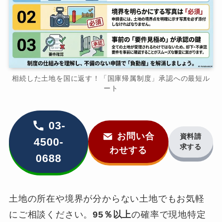
相続した土地を国に返す！「国庫帰属制度」承認への最短ル
ート
03-
お問い合
資料請
4500-
求する
わせする
0688
土地の所在や境界が分からない土地でもお気軽
にご相談ください。
95％以上
の確率で現地特定