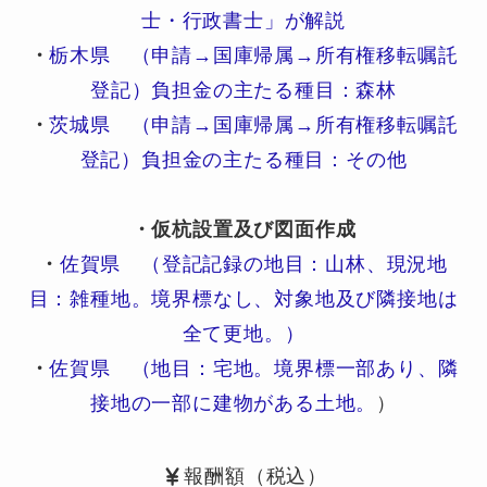
士・行政書士」が解説
・
栃木県 （申請→国庫帰属→所有権移転嘱託
登記）負担金の主たる種目：森林
・
茨城県 （申請→国庫帰属→所有権移転嘱託
登記）負担金の主たる種目：その他
・仮杭設置及び図面作成
・
佐賀県 （登記記録の地目：山林、現況地
目：雑種地。境界標なし、対象地及び隣接地は
全て更地。）
・
佐賀県 （地目：宅地。境界標一部あり、隣
接地の一部に建物がある土地。
）
報酬額（税込）