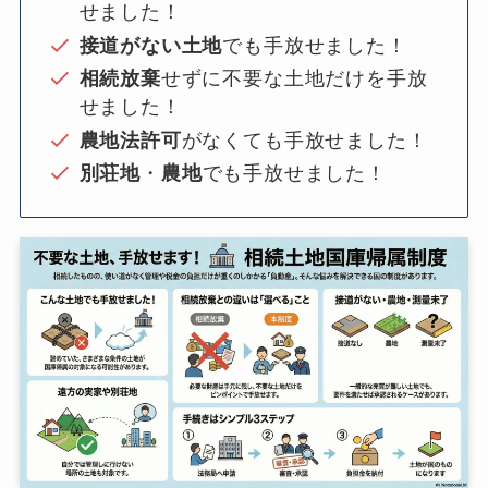
せました！
接道がない土地
でも手放せました！
相続放棄
せずに不要な土地だけを手放
せました！
農地法許可
がなくても手放せました！
別荘地
・
農地
でも手放せました！