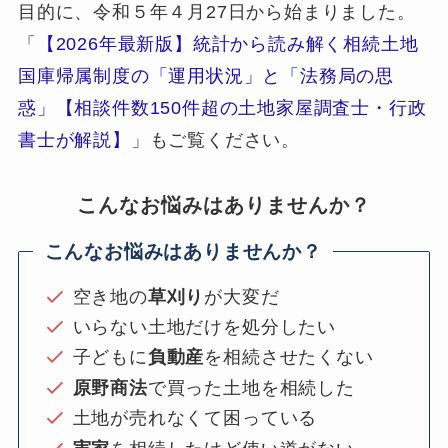
目的に、令和５年４月27日から始まりました。
「
【2026年最新版】統計から読み解く相続土地
国庫帰属制度の「運用状況」と「法務局の思
惑」【相談件数150件超の土地家屋調査士・行政
書士が解説】
」もご覧ください。
こんなお悩みはありませんか？
こんなお悩みはありませんか？
空き地の
草刈り
が大変だ
いらない土地だけを処分したい
子どもに
負動産
を相続させたくない
原野商法
で買った土地を相続した
土地が売れなくて困っている