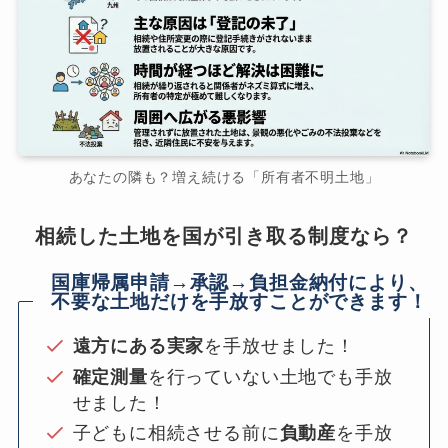
あなたの隣も？増え続ける「所有者不明土地」
相続した土地を国が引き取る制度なら？
国庫帰属申請→承認→負担金納付により、
不要な土地だけを手放すことができます！
遠方にある実家
を手放せました！
確定測量
を行っていない土地でも手放
せました！
子どもに相続させる前に
負動産
を手放