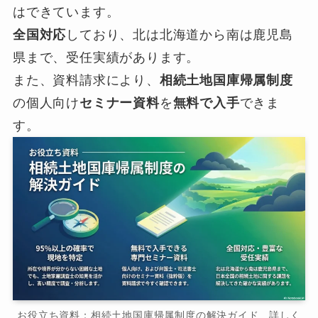
はできています。
全国対応
しており、北は北海道から南は鹿児島
県まで、受任実績があります。
また、資料請求により、
相続土地国庫帰属制度
の個人向け
セミナー資料
を
無料で入手
できま
す。
お役立ち資料：相続土地国庫帰属制度の解決ガイド 詳しく