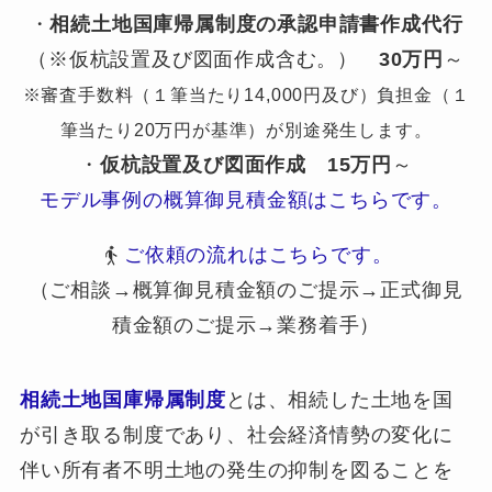
・
相続土地国庫帰属制度の承認申請書作成代行
（※仮杭設置及び図面作成含む。）
30万円
～
※審査手数料（１筆当たり14,000円及び）負担金（１
筆当たり20万円が基準）が別途発生します。
・
仮杭設置及び図面作成
15万円
～
モデル事例の概算御見積金額はこちらです。
ご依頼の流れはこちらです。
（ご相談→概算御見積金額のご提示→正式御見
積金額のご提示→業務着手）
相続土地国庫帰属制度
とは、相続した土地を国
が引き取る制度であり、社会経済情勢の変化に
伴い所有者不明土地の発生の抑制を図ることを