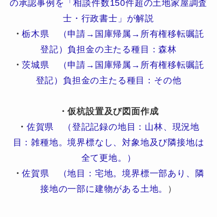
の承認事例を「相談件数150件超の土地家屋調査
士・行政書士」が解説
・
栃木県 （申請→国庫帰属→所有権移転嘱託
登記）負担金の主たる種目：森林
・
茨城県 （申請→国庫帰属→所有権移転嘱託
登記）負担金の主たる種目：その他
・仮杭設置及び図面作成
・
佐賀県 （登記記録の地目：山林、現況地
目：雑種地。境界標なし、対象地及び隣接地は
全て更地。）
・
佐賀県 （地目：宅地。境界標一部あり、隣
接地の一部に建物がある土地。
）