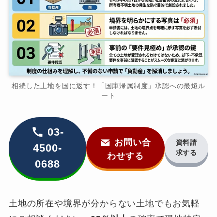
相続した土地を国に返す！「国庫帰属制度」承認への最短ル
ート
03-
お問い合
資料請
4500-
求する
わせする
0688
土地の所在や境界が分からない土地でもお気軽