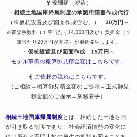
報酬額（税込）
・
相続土地国庫帰属制度の承認申請書作成代行
（※仮杭設置及び図面作成含む。）
30万円
～
※審査手数料（１筆当たり14,000円及び）負担金（１
筆当たり20万円が基準）が別途発生します。
・
仮杭設置及び図面作成
15万円
～
モデル事例の概算御見積金額はこちらです。
ご依頼の流れはこちらです。
（ご相談→概算御見積金額のご提示→正式御見
積金額のご提示→業務着手）
相続土地国庫帰属制度
とは、相続した土地を国
が引き取る制度であり、社会経済情勢の変化に
伴い所有者不明土地の発生の抑制を図ることを