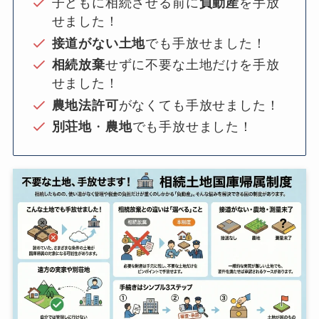
子どもに相続させる前に
負動産
を手放
せました！
接道がない土地
でも手放せました！
相続放棄
せずに不要な土地だけを手放
せました！
農地法許可
がなくても手放せました！
別荘地
・
農地
でも手放せました！