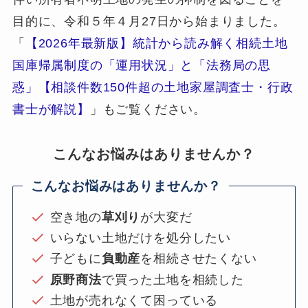
目的に、令和５年４月27日から始まりました。
「
【2026年最新版】統計から読み解く相続土地
国庫帰属制度の「運用状況」と「法務局の思
惑」【相談件数150件超の土地家屋調査士・行政
書士が解説】
」もご覧ください。
こんなお悩みはありませんか？
こんなお悩みはありませんか？
空き地の
草刈り
が大変だ
いらない土地だけを処分したい
子どもに
負動産
を相続させたくない
原野商法
で買った土地を相続した
土地が売れなくて困っている