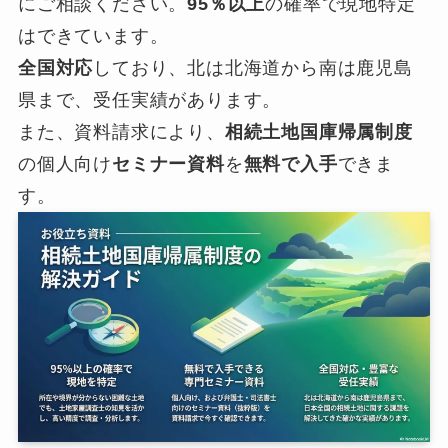
にご相談ください。
95％以上
の確率で現地特定
はできています。
全国対応
しており、北は北海道から南は鹿児島
県まで、受任実績があります。
また、資料請求により、
相続土地国庫帰属制度
の個人向け
セミナー資料
を
無料で入手
できま
す。