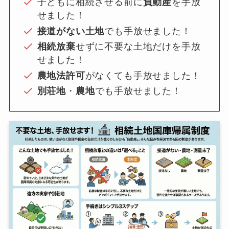
子どもに相続させる前に
負動産
を手放
せました！
接道がない土地
でも手放せました！
相続放棄
せずに不要な土地だけを手放
せました！
農地法許可
がなくても手放せました！
別荘地
・
農地
でも手放せました！