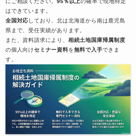
にご相談ください。
95％以上
の確率で現地特定
はできています。
全国対応
しており、北は北海道から南は鹿児島
県まで、受任実績があります。
また、資料請求により、
相続土地国庫帰属制度
の個人向け
セミナー資料
を
無料で入手
できま
す。