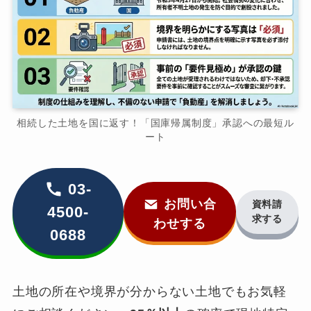
相続した土地を国に返す！「国庫帰属制度」承認への最短ル
ート
03-
お問い合
資料請
4500-
求する
わせする
0688
土地の所在や境界が分からない土地でもお気軽