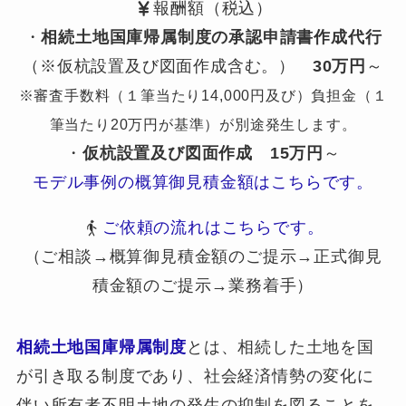
報酬額（税込）
・
相続土地国庫帰属制度の承認申請書作成代行
（※仮杭設置及び図面作成含む。）
30万円
～
※審査手数料（１筆当たり14,000円及び）負担金（１
筆当たり20万円が基準）が別途発生します。
・
仮杭設置及び図面作成
15万円
～
モデル事例の概算御見積金額はこちらです。
ご依頼の流れはこちらです。
（ご相談→概算御見積金額のご提示→正式御見
積金額のご提示→業務着手）
相続土地国庫帰属制度
とは、相続した土地を国
が引き取る制度であり、社会経済情勢の変化に
伴い所有者不明土地の発生の抑制を図ることを