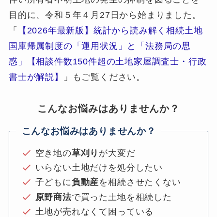
目的に、令和５年４月27日から始まりました。
「
【2026年最新版】統計から読み解く相続土地
国庫帰属制度の「運用状況」と「法務局の思
惑」【相談件数150件超の土地家屋調査士・行政
書士が解説】
」もご覧ください。
こんなお悩みはありませんか？
こんなお悩みはありませんか？
空き地の
草刈り
が大変だ
いらない土地だけを処分したい
子どもに
負動産
を相続させたくない
原野商法
で買った土地を相続した
土地が売れなくて困っている