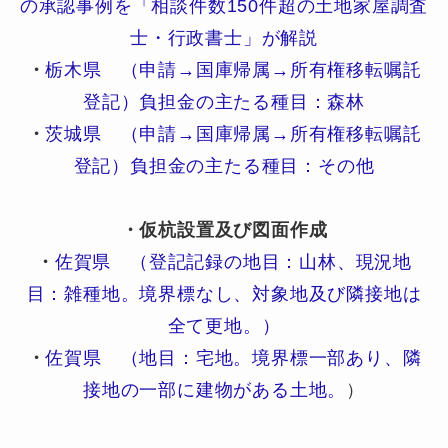
の承認事例を「相談件数150件超の土地家屋調査
士・行政書士」が解説
・
栃木県 （申請→国庫帰属→所有権移転嘱託
登記）負担金の主たる種目：森林
・
茨城県 （申請→国庫帰属→所有権移転嘱託
登記）負担金の主たる種目：その他
・仮杭設置及び図面作成
・
佐賀県 （登記記録の地目：山林、現況地
目：雑種地。境界標なし、対象地及び隣接地は
全て更地。）
・
佐賀県 （地目：宅地。境界標一部あり、隣
接地の一部に建物がある土地。
）