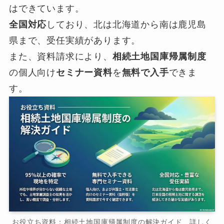
はできています。
全国対応
しており、北は北海道から南は鹿児島
県まで、受任実績があります。
また、資料請求により、
相続土地国庫帰属制度
の個人向け
セミナー資料
を
無料で入手
できま
す。
お役立ち資料：相続土地国庫帰属制度の解決ガイド 詳しく