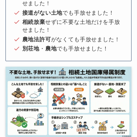
せました！
接道がない土地
でも手放せました！
相続放棄
せずに不要な土地だけを手放
せました！
農地法許可
がなくても手放せました！
別荘地
・
農地
でも手放せました！