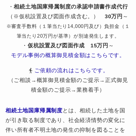
・
相続土地国庫帰属制度の承認申請書作成代行
（※仮杭設置及び図面作成含む。）
30万円
～
※審査手数料（１筆当たり14,000円及び）負担金（１
筆当たり20万円が基準）が別途発生します。
・
仮杭設置及び図面作成
15万円
～
モデル事例の概算御見積金額はこちらです。
ご依頼の流れはこちらです。
（ご相談→概算御見積金額のご提示→正式御見
積金額のご提示→業務着手）
相続土地国庫帰属制度
とは、相続した土地を国
が引き取る制度であり、社会経済情勢の変化に
伴い所有者不明土地の発生の抑制を図ることを