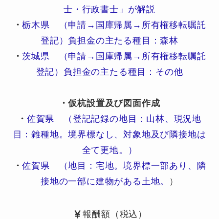
士・行政書士」が解説
・
栃木県 （申請→国庫帰属→所有権移転嘱託
登記）負担金の主たる種目：森林
・
茨城県 （申請→国庫帰属→所有権移転嘱託
登記）負担金の主たる種目：その他
・仮杭設置及び図面作成
・
佐賀県 （登記記録の地目：山林、現況地
目：雑種地。境界標なし、対象地及び隣接地は
全て更地。）
・
佐賀県 （地目：宅地。境界標一部あり、隣
接地の一部に建物がある土地。
）
報酬額（税込）