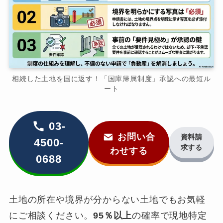
相続した土地を国に返す！「国庫帰属制度」承認への最短ル
ート
03-
お問い合
資料請
4500-
求する
わせする
0688
土地の所在や境界が分からない土地でもお気軽
にご相談ください。
95％以上
の確率で現地特定