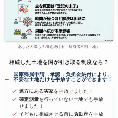
あなたの隣も？増え続ける「所有者不明土地」
相続した土地を国が引き取る制度なら？
国庫帰属申請→承認→負担金納付により、
不要な土地だけを手放すことができます！
遠方にある実家
を手放せました！
確定測量
を行っていない土地でも手放
せました！
子どもに相続させる前に
負動産
を手放