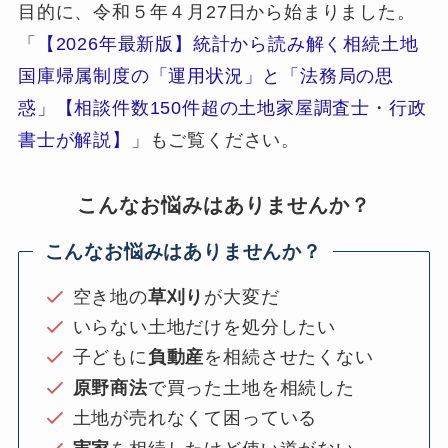
目的に、令和５年４月27日から始まりました。
「
【2026年最新版】統計から読み解く相続土地
国庫帰属制度の「運用状況」と「法務局の思
惑」【相談件数150件超の土地家屋調査士・行政
書士が解説】
」もご覧ください。
こんなお悩みはありませんか？
こんなお悩みはありませんか？
空き地の
草刈り
が大変だ
いらない土地だけを処分したい
子どもに
負動産
を相続させたくない
原野商法
で買った土地を相続した
土地が売れなくて困っている