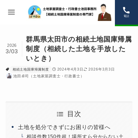
電話
群馬県太田市の相続土地国庫帰属
2026
制度（相続した土地を手放した
3/03
いとき）
2024年4月3日
2026年3月3日
相続土地国庫帰属制度
池田卓司（土地家屋調査士・行政書士）
目次
土地を処分できずにお困りの皆様へ
相談件数150件超！場所すら分からない土