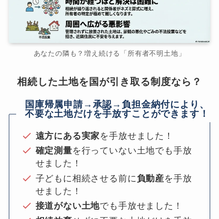
あなたの隣も？増え続ける「所有者不明土地」
相続した土地を国が引き取る制度なら？
国庫帰属申請→承認→負担金納付により、
不要な土地だけを手放すことができます！
遠方にある実家
を手放せました！
確定測量
を行っていない土地でも手放
せました！
子どもに相続させる前に
負動産
を手放
せました！
接道がない土地
でも手放せました！