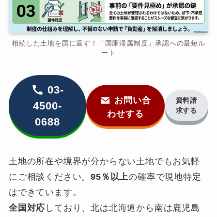
相続した土地を国に返す！「国庫帰属制度」承認への最短ル
ート
03-
お問い合
資料請
4500-
求する
わせする
0688
土地の所在や境界が分からない土地でもお気軽
にご相談ください。
95％以上
の確率で現地特定
はできています。
全国対応
しており、北は北海道から南は鹿児島