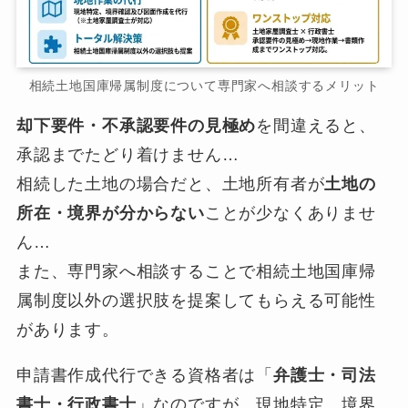
相続土地国庫帰属制度について専門家へ相談するメリット
却下要件・不承認要件の見極め
を間違えると、
承認までたどり着けません…
相続した土地の場合だと、土地所有者が
土地の
所在・境界が分からない
ことが少なくありませ
ん…
また、専門家へ相談することで相続土地国庫帰
属制度以外の選択肢を提案してもらえる可能性
があります。
申請書作成代行できる資格者は「
弁護士・司法
書士・行政書士
」なのですが、現地特定、境界