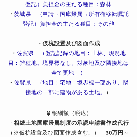
登記）負担金の主たる種目：森林
・
茨城県 （申請→国庫帰属→所有権移転嘱託
登記）負担金の主たる種目：その他
・仮杭設置及び図面作成
・
佐賀県 （登記記録の地目：山林、現況地
目：雑種地。境界標なし、対象地及び隣接地は
全て更地。）
・
佐賀県 （地目：宅地。境界標一部あり、隣
接地の一部に建物がある土地。
）
報酬額（税込）
・
相続土地国庫帰属制度の承認申請書作成代行
（※仮杭設置及び図面作成含む。）
30万円
～