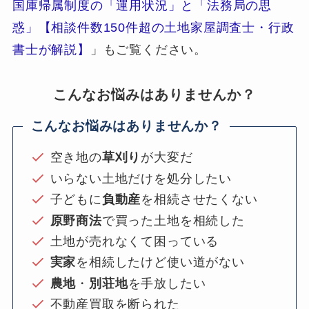
国庫帰属制度の「運用状況」と「法務局の思
惑」【相談件数150件超の土地家屋調査士・行政
書士が解説】
」もご覧ください。
こんなお悩みはありませんか？
こんなお悩みはありませんか？
空き地の
草刈り
が大変だ
いらない土地だけを処分したい
子どもに
負動産
を相続させたくない
原野商法
で買った土地を相続した
土地が売れなくて困っている
実家
を相続したけど使い道がない
農地
・
別荘地
を手放したい
不動産買取を断られた