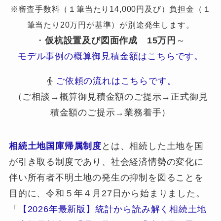
※審査手数料（１筆当たり14,000円及び）負担金（１
筆当たり20万円が基準）が別途発生します。
・
仮杭設置及び図面作成
15万円
～
モデル事例の概算御見積金額はこちらです。
ご依頼の流れはこちらです。
（ご相談→概算御見積金額のご提示→正式御見
積金額のご提示→業務着手）
相続土地国庫帰属制度
とは、相続した土地を国
が引き取る制度であり、社会経済情勢の変化に
伴い所有者不明土地の発生の抑制を図ることを
目的に、令和５年４月27日から始まりました。
「
【2026年最新版】統計から読み解く相続土地