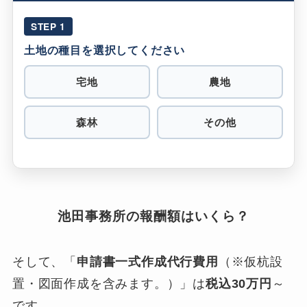
STEP 1
土地の種目を選択してください
宅地
農地
森林
その他
池田事務所の報酬額はいくら？
そして、「
申請書一式作成代行費用
（※仮杭設
置・図面作成を含みます。）」は
税込30万円
～
です。