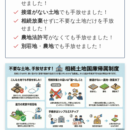
せました！
接道がない土地
でも手放せました！
相続放棄
せずに不要な土地だけを手放
せました！
農地法許可
がなくても手放せました！
別荘地
・
農地
でも手放せました！