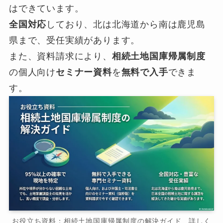
はできています。
全国対応
しており、北は北海道から南は鹿児島
県まで、受任実績があります。
また、資料請求により、
相続土地国庫帰属制度
の個人向け
セミナー資料
を
無料で入手
できま
す。
お役立ち資料：相続土地国庫帰属制度の解決ガイド 詳しく