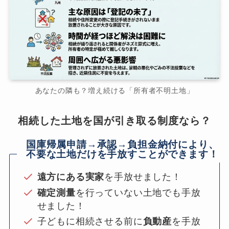
あなたの隣も？増え続ける「所有者不明土地」
相続した土地を国が引き取る制度なら？
国庫帰属申請→承認→負担金納付により、
不要な土地だけを手放すことができます！
遠方にある実家
を手放せました！
確定測量
を行っていない土地でも手放
せました！
子どもに相続させる前に
負動産
を手放