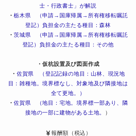
士・行政書士」が解説
・
栃木県 （申請→国庫帰属→所有権移転嘱託
登記）負担金の主たる種目：森林
・
茨城県 （申請→国庫帰属→所有権移転嘱託
登記）負担金の主たる種目：その他
・仮杭設置及び図面作成
・
佐賀県 （登記記録の地目：山林、現況地
目：雑種地。境界標なし、対象地及び隣接地は
全て更地。）
・
佐賀県 （地目：宅地。境界標一部あり、隣
接地の一部に建物がある土地。
）
報酬額（税込）