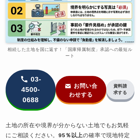
相続した土地を国に返す！「国庫帰属制度」承認への最短ル
ート
03-
お問い合
資料請
4500-
求する
わせする
0688
土地の所在や境界が分からない土地でもお気軽
にご相談ください。
95％以上
の確率で現地特定