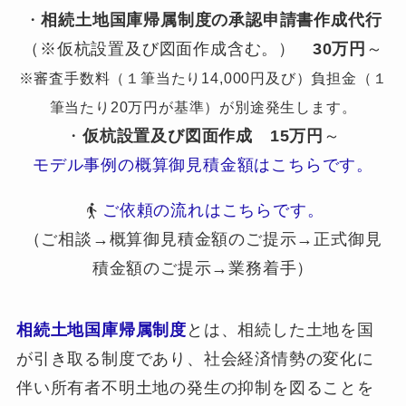
・
相続土地国庫帰属制度の承認申請書作成代行
（※仮杭設置及び図面作成含む。）
30万円
～
※審査手数料（１筆当たり14,000円及び）負担金（１
筆当たり20万円が基準）が別途発生します。
・
仮杭設置及び図面作成
15万円
～
モデル事例の概算御見積金額はこちらです。
ご依頼の流れはこちらです。
（ご相談→概算御見積金額のご提示→正式御見
積金額のご提示→業務着手）
相続土地国庫帰属制度
とは、相続した土地を国
が引き取る制度であり、社会経済情勢の変化に
伴い所有者不明土地の発生の抑制を図ることを