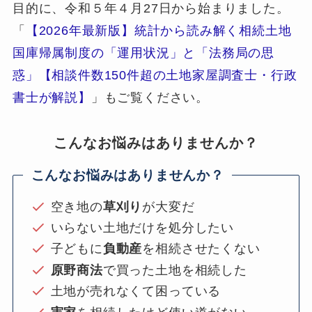
目的に、令和５年４月27日から始まりました。
「
【2026年最新版】統計から読み解く相続土地
国庫帰属制度の「運用状況」と「法務局の思
惑」【相談件数150件超の土地家屋調査士・行政
書士が解説】
」もご覧ください。
こんなお悩みはありませんか？
こんなお悩みはありませんか？
空き地の
草刈り
が大変だ
いらない土地だけを処分したい
子どもに
負動産
を相続させたくない
原野商法
で買った土地を相続した
土地が売れなくて困っている