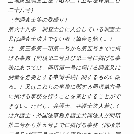
土地家屋調査士法（昭和二十五年法律第二百
二十八号）
（非調査士等の取締り）

第六十八条　調査士会に入会している調査士
又は調査士法人でない者（協会を除く。）
は、第三条第一項第一号から第五号までに掲
げる事務（同項第二号及び第三号に掲げる事
務にあつては、同項第一号に掲げる調査又は
測量を必要とする申請手続に関するものに限
る。）又はこれらの事務に関する同項第六号
に掲げる事務を行うことを業とすることがで
きない。ただし、弁護士、弁護士法人若しく
は弁護士・外国法事務弁護士共同法人が同項
第二号から第五号までに掲げる事務（同項第