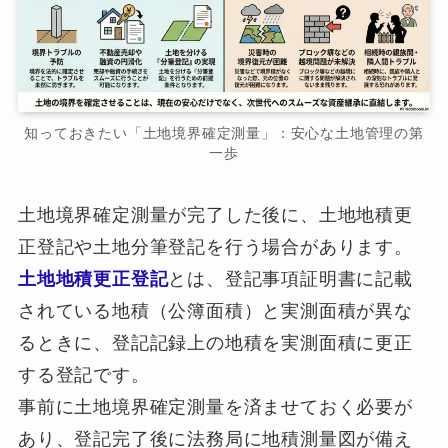
知っておきたい「土地境界確定測量」：安心な土地管理の第
一歩
土地境界確定測量が完了した後に、土地地積更
正登記や土地分筆登記を行う場合があります。
土地地積更正登記
とは、登記事項証明書に記載
されている地積（公簿面積）と実測面積が異な
るときに、登記記録上の地積を実測面積に更正
する登記です。
事前に土地境界確定測量を済ませておく必要が
あり、登記完了後に法務局に地積測量図が備え