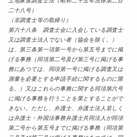
土地家屋調査士法（昭和二十五年法律第二百
二十八号）
（非調査士等の取締り）

第六十八条　調査士会に入会している調査士
又は調査士法人でない者（協会を除く。）
は、第三条第一項第一号から第五号までに掲
げる事務（同項第二号及び第三号に掲げる事
務にあつては、同項第一号に掲げる調査又は
測量を必要とする申請手続に関するものに限
る。）又はこれらの事務に関する同項第六号
に掲げる事務を行うことを業とすることがで
きない。ただし、弁護士、弁護士法人若しく
は弁護士・外国法事務弁護士共同法人が同項
第二号から第五号までに掲げる事務（同項第