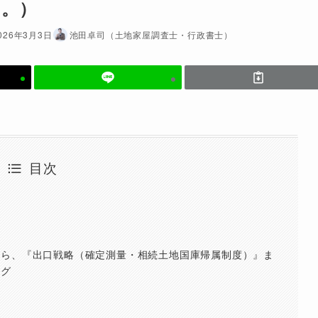
い。）
026年3月3日
池田卓司（土地家屋調査士・行政書士）
目次
から、『出口戦略（確定測量・相続土地国庫帰属制度）』ま
ング