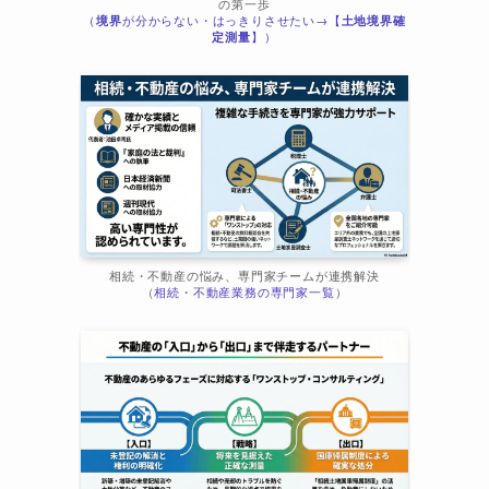
の第一歩
（
境界
が分からない・はっきりさせたい→【
土地境界確
定測量
】）
相続・不動産の悩み、専門家チームが連携解決
（
相続・不動産業務の専門家一覧
）