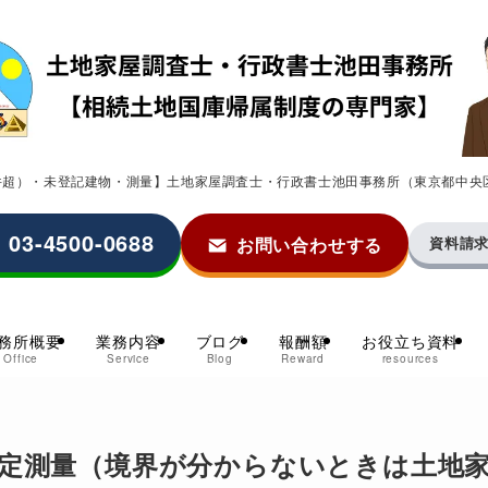
0件超）・未登記建物・測量】土地家屋調査士・行政書士池田事務所（東京都中央
03-4500-0688
お問い合わせする
資料請
務所概要
業務内容
ブログ
報酬額
お役立ち資料
Office
Service
Blog
Reward
resources
定測量（境界が分からないときは土地