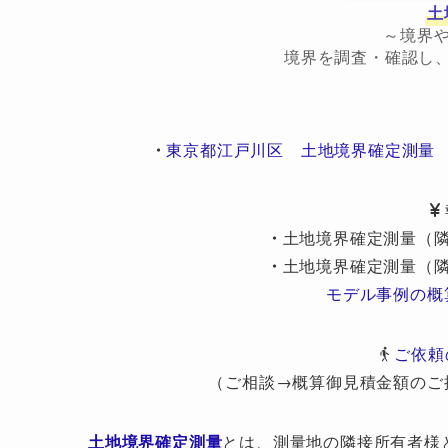
土
～境界
境界を調査・確認し
・
東京都江戸川区 土地境界確定測量
・
土地境界確定測量（隣
・
土地境界確定測量（隣
モデル事例の概
ご依頼
（ご相談→概算御見積金額のご
土地境界確定測量
とは、測量地の隣接所有者様