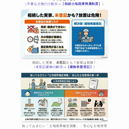
（不要な土地だけ処分→【
相続土地国庫帰属制度
】）
相続した実家、
未登記
かも？放置は危険！
（未登記建物の解消→【
建物表題登記
】）
知っておきたい「土地境界確定測量」：安心な土地管理