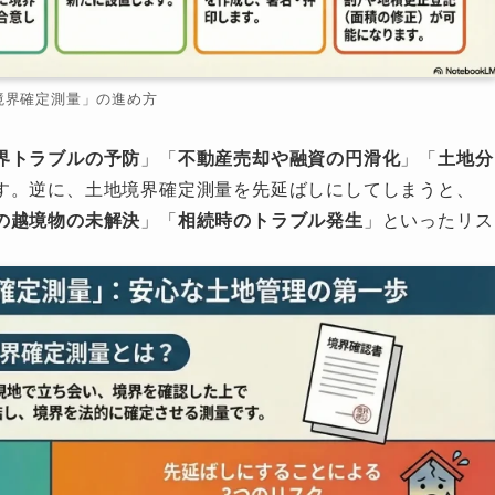
境界確定測量」の進め方
界トラブルの予防
」「
不動産売却や融資の円滑化
」「
土地分
す。逆に、土地境界確定測量を先延ばしにしてしまうと、
の越境物の未解決
」「
相続時のトラブル発生
」といったリス