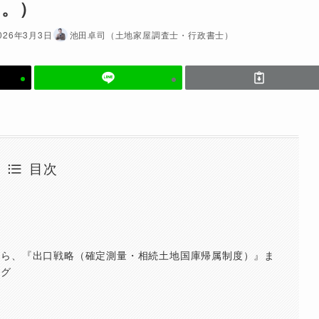
い。）
026年3月3日
池田卓司（土地家屋調査士・行政書士）
目次
から、『出口戦略（確定測量・相続土地国庫帰属制度）』ま
ング