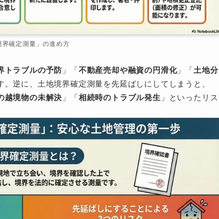
境界確定測量」の進め方
界トラブルの予防
」「
不動産売却や融資の円滑化
」「
土地分
す。逆に、土地境界確定測量を先延ばしにしてしまうと、
の越境物の未解決
」「
相続時のトラブル発生
」といったリス