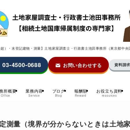
0件超）・未登記建物・測量】土地家屋調査士・行政書士池田事務所（東京都中央
03-4500-0688
お問い合わせする
資料請
務所概要
業務内容
ブログ
報酬額
お役立ち資料
Office
Service
Blog
Reward
resources
定測量（境界が分からないときは土地