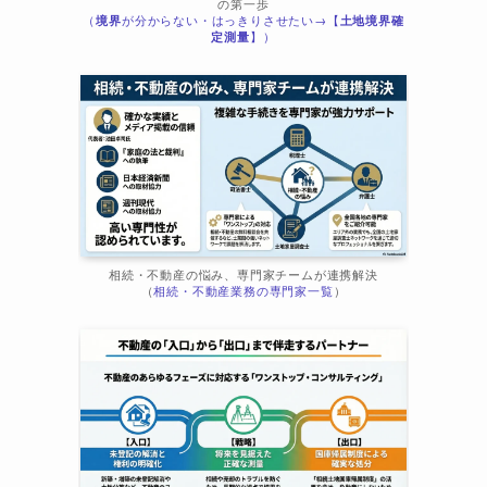
の第一歩
（
境界
が分からない・はっきりさせたい→【
土地境界確
定測量
】）
相続・不動産の悩み、専門家チームが連携解決
（
相続・不動産業務の専門家一覧
）