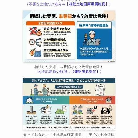
（不要な土地だけ処分→【
相続土地国庫帰属制度
】）
相続した実家、
未登記
かも？放置は危険！
（未登記建物の解消→【
建物表題登記
】）
知っておきたい「土地境界確定測量」：安心な土地管理