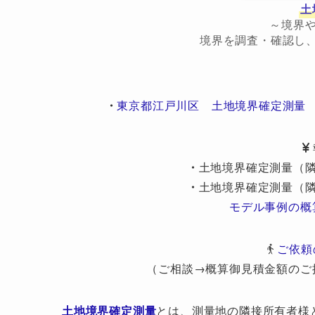
土
～境界
境界を調査・確認し
・
東京都江戸川区 土地境界確定測量
・
土地境界確定測量（隣
・
土地境界確定測量（隣
モデル事例の概
ご依頼
（ご相談→概算御見積金額のご
土地境界確定測量
とは、測量地の隣接所有者様