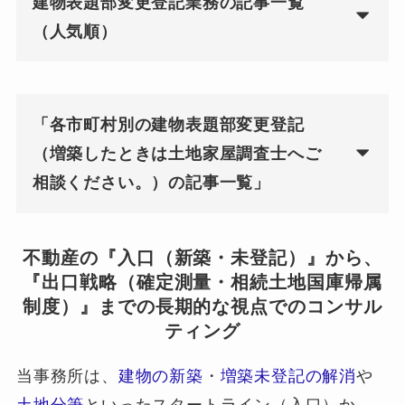
建物表題部変更登記業務の記事一覧
（人気順）
「各市町村別の建物表題部変更登記
（増築したときは土地家屋調査士へご
相談ください。）の記事一覧」
不動産の『入口（新築・未登記）』から、
『出口戦略（確定測量・相続土地国庫帰属
制度）』までの長期的な視点でのコンサル
ティング
当事務所は、
建物の新築
・
増築未登記の解消
や
土地分筆
といったスタートライン（入口）か