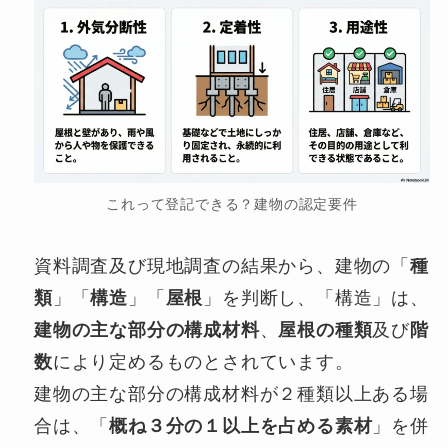
これって登記できる？建物の認定要件
資料調査及び現地調査の結果から、建物の「
種
類
」「
構造
」「
屋根
」を判断し、「構造」は、
建物の主な部分の構成材料
、
屋根の種類
及び
階
数
により定めるものとされています。
建物の主な部分の構成材料が２種類以上ある場
合は、「
概ね３分の１以上を占める素材
」を併